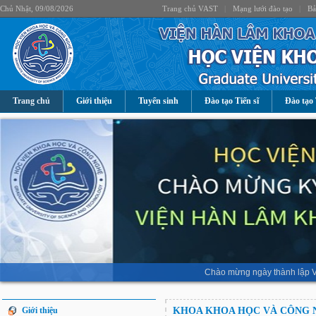
Chủ Nhật, 09/08/2026
Trang chủ VAST
|
Mạng lưới đào tạo
|
Bả
Trang chủ
Giới thiệu
Tuyển sinh
Đào tạo Tiến sĩ
Đào tạo 
Chào mừng ngày thành lập V
Giới thiệu
KHOA KHOA HỌC VÀ CÔNG 