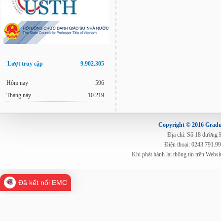
Lượt truy cập
9.902.305
Hôm nay
596
Tháng này
10.219
Copyright © 2016 Gradua
Địa chỉ: Số 18 đường
Điện thoại: 0243.791.9
Khi phát hành lại thông tin trên Web
Đã kết nối EMC