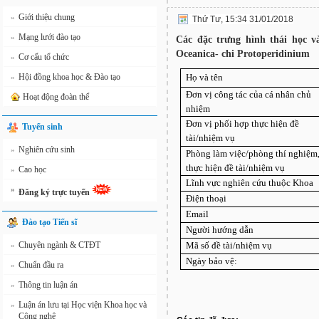
Giới thiệu chung
»
Thứ Tư, 15:34 31/01/2018
Mạng lưới đào tạo
»
Các đặc trưng hình thái học v
Oceanica- chi Protoperidinium
Cơ cấu tổ chức
»
Hội đồng khoa học & Đào tạo
Họ và tên
»
Đơn vị công tác của cá nhân chủ
Hoạt động đoàn thể
nhiệm
Đơn vị phối hợp thực hiện đề
Tuyển sinh
tài/nhiệm vụ
Nghiên cứu sinh
»
Phòng làm việc/phòng thí nghiệm,
thực hiện đề tài/nhiệm vụ
Cao học
»
Lĩnh vực nghiên cứu thuộc Khoa
»
Đăng ký trực tuyến
Điện thoại
Email
Đào tạo Tiến sĩ
Người hướng dẫn
Chuyên ngành & CTĐT
Mã số đề tài/nhiệm vụ
»
Ngày bảo vệ:
Chuẩn đầu ra
»
Thông tin luận án
»
Luận án lưu tại Học viện Khoa học và
»
Công nghệ