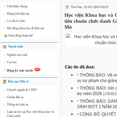
Giới thiệu chung
»
Thứ Hai, 16:03 18/07/2022
Mạng lưới đào tạo
»
Học viện Khoa học và C
tiêu chuẩn chức danh Gi
Cơ cấu tổ chức
»
Mỏ
Hội đồng khoa học & Đào tạo
»
Hoạt động đoàn thể
Tuyển sinh
Nghiên cứu sinh
»
Cao học
»
Các tin đã đưa:
»
Đăng ký trực tuyến
THÔNG BÁO: Về việ
vụ sư phạm cho giảng
Đào tạo Tiến sĩ
THÔNG BÁO: Xét du
Chuyên ngành & CTĐT
»
trợ năm 2026
(19/06/2
Chuẩn đầu ra
»
THÔNG BÁO: DA
Thông tin luận án
»
SINH ĐỢT 1 NĂM 2
Luận án lưu tại Học viện Khoa học và
»
CÔNG BỐ QUYẾT 
Công nghệ