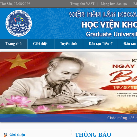
Thứ Sáu, 07/08/2026
Trang chủ VAST
|
Mạng lưới đào tạo
|
Bả
Trang chủ
Giới thiệu
Tuyển sinh
Đào tạo Tiến sĩ
Đào tạo 
Chào mừng 136 nă
THÔNG BÁO
Giới thiệu