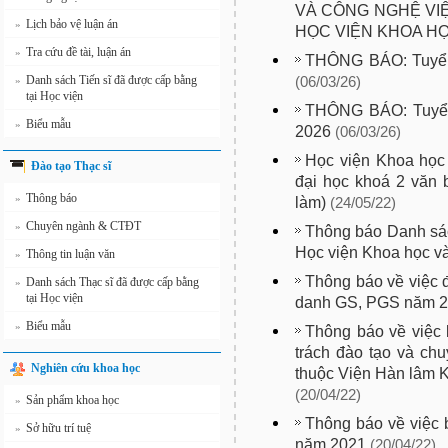
VÀ CÔNG NGHỆ VIỆ
Lịch bảo vệ luận án
»
HỌC VIỆN KHOA H
Tra cứu đề tài, luận án
»
THÔNG BÁO: Tuyển 
Danh sách Tiến sĩ đã được cấp bằng
»
(06/03/26)
tại Học viện
THÔNG BÁO: Tuyển 
Biểu mẫu
»
2026
(06/03/26)
Học viện Khoa học
Đào tạo Thạc sĩ
đại học khoá 2 văn 
Thông báo
»
làm)
(24/05/22)
Chuyên ngành & CTĐT
»
Thông báo Danh sác
Học viện Khoa học v
Thông tin luận văn
»
Thông báo về việc 
Danh sách Thạc sĩ đã được cấp bằng
»
tại Học viện
danh GS, PGS năm 
Biểu mẫu
»
Thông báo về việc 
trách đào tạo và chu
Nghiên cứu khoa học
thuộc Viện Hàn lâm 
(20/04/22)
Sản phẩm khoa học
»
Thông báo về việc 
Sở hữu trí tuệ
»
năm 2021
(20/04/22)