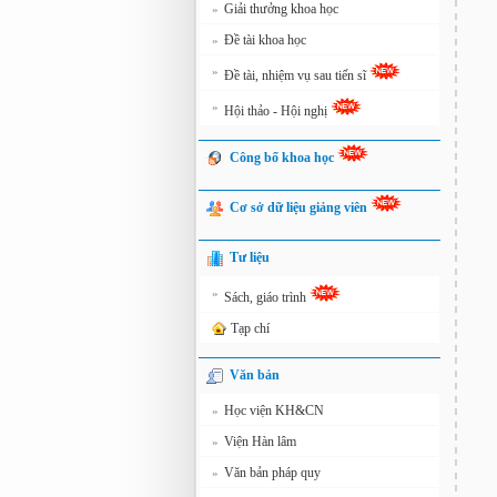
Giải thưởng khoa học
»
Đề tài khoa học
»
»
Đề tài, nhiệm vụ sau tiến sĩ
»
Hội thảo - Hội nghị
Công bố khoa học
Cơ sở dữ liệu giảng viên
Tư liệu
»
Sách, giáo trình
Tạp chí
Văn bản
Học viện KH&CN
»
Viện Hàn lâm
»
Văn bản pháp quy
»