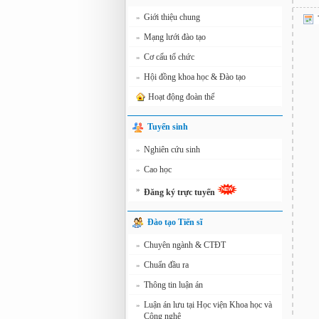
Giới thiệu chung
»
Mạng lưới đào tạo
»
Cơ cấu tổ chức
»
Hội đồng khoa học & Đào tạo
»
Hoạt động đoàn thể
Tuyển sinh
Nghiên cứu sinh
»
Cao học
»
»
Đăng ký trực tuyến
Đào tạo Tiến sĩ
Chuyên ngành & CTĐT
»
Chuẩn đầu ra
»
Thông tin luận án
»
Luận án lưu tại Học viện Khoa học và
»
Công nghệ