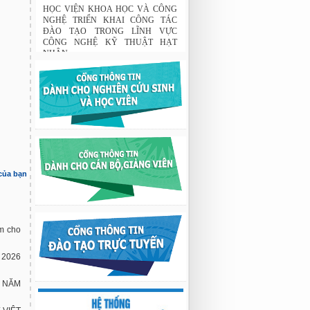
Tập đoàn Novatech tài trợ năm 2026
01:50 19/06/2026
HỌC VIỆN KHOA HỌC VÀ CÔNG
NGHỆ TRIỂN KHAI CÔNG TÁC
ĐÀO TẠO TRONG LĨNH VỰC
CÔNG NGHỆ KỸ THUẬT HẠT
NHÂN
03:41 08/07/2026
GIAO LƯU TRAO ĐỔI HỌC THUẬT
GIỮA HỌC VIỆN KHOA HỌC VÀ
CÔNG NGHỆ VỚI TRƯỜNG ĐẠI
HỌC OSAKA, TRƯỜNG TRUNG
HỌC HYOGO (NHẬT BẢN) VÀ
TRƯỜNG TRUNG HỌC PHỔ
 của bạn
THÔNG CHUYÊN KHOA HỌC TỰ
NHIÊN
02:22 23/07/2026
Nghiên cứu chế tạo hệ thống xác định
hướng vật thể độ chính xác cao dựa trên
m cho
từ kế và vật liệu biến hóa
9:33 sáng thứ hai, 03/08/2026
 2026
 NĂM