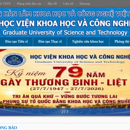
hủ VAST
|
Mạng lưới đào tạo
|
Bản đồ
|
Liên hệ
|
Sitemap
Đào tạo Tiến sĩ
Đào tạo Thạc sĩ
Nghiên cứu khoa học
Phòng thí
27.7
ÔNG BÁO