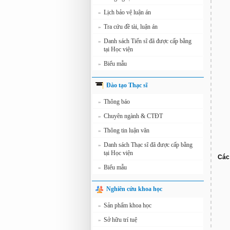
Lịch bảo vệ luận án
»
Tra cứu đề tài, luận án
»
Danh sách Tiến sĩ đã được cấp bằng
»
tại Học viện
Biểu mẫu
»
Đào tạo Thạc sĩ
Thông báo
»
Chuyên ngành & CTĐT
»
Thông tin luận văn
»
Danh sách Thạc sĩ đã được cấp bằng
»
tại Học viện
Các 
Biểu mẫu
»
Nghiên cứu khoa học
Sản phẩm khoa học
»
Sở hữu trí tuệ
»