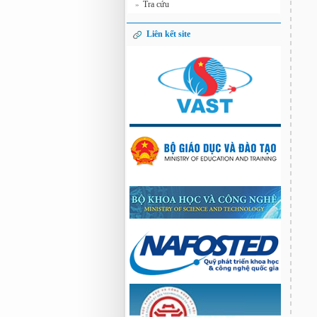
Tra cứu
»
Liên kết site