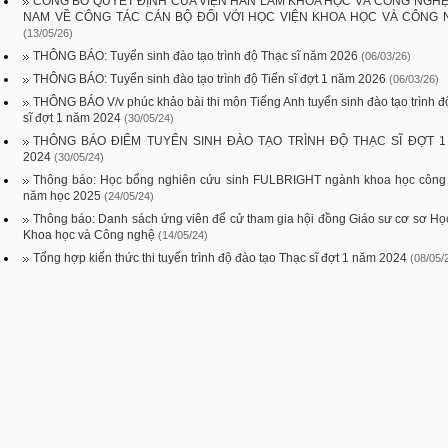
CÔNG BỐ QUYẾT ĐỊNH CỦA VIỆN HÀN LÂM KHOA HỌC VÀ CÔNG NGHỆ
NAM VỀ CÔNG TÁC CÁN BỘ ĐỐI VỚI HỌC VIỆN KHOA HỌC VÀ CÔNG
(13/05/26)
THÔNG BÁO: Tuyển sinh đào tạo trình độ Thạc sĩ năm 2026
(06/03/26)
THÔNG BÁO: Tuyển sinh đào tạo trình độ Tiến sĩ đợt 1 năm 2026
(06/03/26)
THÔNG BÁO V/v phúc khảo bài thi môn Tiếng Anh tuyển sinh đào tạo trình đ
sĩ đợt 1 năm 2024
(30/05/24)
THÔNG BÁO ĐIỂM TUYỂN SINH ĐÀO TẠO TRÌNH ĐỘ THẠC SĨ ĐỢT 
2024
(30/05/24)
Thông báo: Học bổng nghiên cứu sinh FULBRIGHT ngành khoa học công
năm học 2025
(24/05/24)
Thông báo: Danh sách ứng viên để cử tham gia hội đồng Giáo sư cơ sơ Họ
Khoa học và Công nghệ
(14/05/24)
Tổng hợp kiến thức thi tuyển trình độ đào tạo Thạc sĩ đợt 1 năm 2024
(08/05/