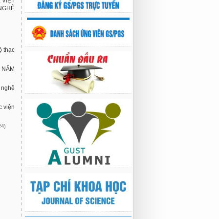
 VIỆT
 NGHỆ
ộ thạc
1 NĂM
 nghệ
c viện
24)