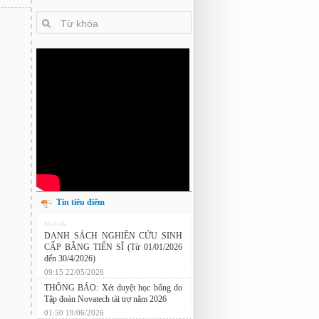
Tin tiêu điểm
Nghiên cứu chế tạo hệ thống xác định
hướng vật thể độ chính xác cao dựa trên
từ kế và vật liệu biến hóa
DANH SÁCH NGHIÊN CỨU SINH
CẤP BẰNG TIẾN SĨ (Từ 01/01/2026
đến 30/4/2026)
09:15 22/05/2026
THÔNG BÁO: Xét duyệt học bổng do