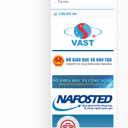
Tra cứu
»
Liên kết site