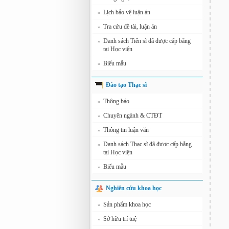
Lịch bảo vệ luận án
»
Tra cứu đề tài, luận án
»
Danh sách Tiến sĩ đã được cấp bằng
»
tại Học viện
Biểu mẫu
»
Đào tạo Thạc sĩ
Thông báo
»
Chuyên ngành & CTĐT
»
Thông tin luận văn
»
Danh sách Thạc sĩ đã được cấp bằng
»
tại Học viện
Biểu mẫu
»
Nghiên cứu khoa học
Sản phẩm khoa học
»
Sở hữu trí tuệ
»