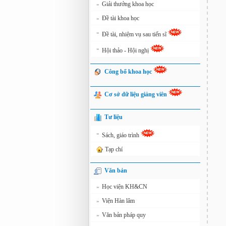
Giải thưởng khoa học
»
Đề tài khoa học
»
»
Đề tài, nhiệm vụ sau tiến sĩ
»
Hội thảo - Hội nghị
Công bố khoa học
Cơ sở dữ liệu giảng viên
Tư liệu
»
Sách, giáo trình
Tạp chí
Văn bản
Học viện KH&CN
»
Viện Hàn lâm
»
Văn bản pháp quy
»