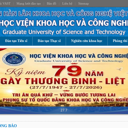
hủ VAST
|
Mạng lưới đào tạo
|
Bản đồ
|
Liên hệ
|
Sitemap
Đào tạo Tiến sĩ
Đào tạo Thạc sĩ
Nghiên cứu khoa học
Phòng thí
27.7
ÔNG BÁO