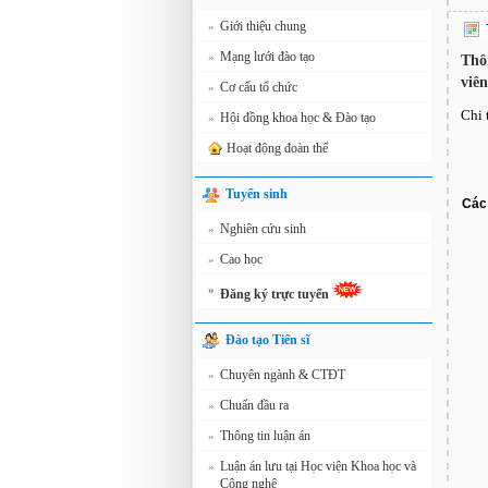
Giới thiệu chung
»
Mạng lưới đào tạo
»
Thô
viên
Cơ cấu tổ chức
»
Chi 
Hội đồng khoa học & Đào tạo
»
Hoạt động đoàn thể
Tuyển sinh
Các 
Nghiên cứu sinh
»
Cao học
»
»
Đăng ký trực tuyến
Đào tạo Tiến sĩ
Chuyên ngành & CTĐT
»
Chuẩn đầu ra
»
Thông tin luận án
»
Luận án lưu tại Học viện Khoa học và
»
Công nghệ