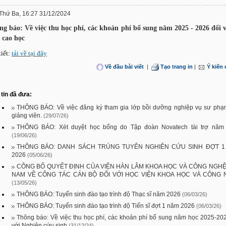
Thứ Ba, 16:27 31/12/2024
ng báo: Về việc thu học phí, các khoản phí bổ sung năm 2025 - 2026 đối 
 cao học
tiết:
tải về tại đây
Về đầu bài viết
|
Tạo trang in
|
Ý kiến
tin đã đưa:
THÔNG BÁO: Về việc đăng ký tham gia lớp bồi dưỡng nghiệp vụ sư phạ
giảng viên.
(29/07/26)
THÔNG BÁO: Xét duyệt học bổng do Tập đoàn Novatech tài trợ năm
(19/06/26)
THÔNG BÁO: DANH SÁCH TRÚNG TUYỂN NGHIÊN CỨU SINH ĐỢT 1
2026
(05/06/26)
CÔNG BỐ QUYẾT ĐỊNH CỦA VIỆN HÀN LÂM KHOA HỌC VÀ CÔNG NGHỆ
NAM VỀ CÔNG TÁC CÁN BỘ ĐỐI VỚI HỌC VIỆN KHOA HỌC VÀ CÔNG
(13/05/26)
THÔNG BÁO: Tuyển sinh đào tạo trình độ Thạc sĩ năm 2026
(06/03/26)
THÔNG BÁO: Tuyển sinh đào tạo trình độ Tiến sĩ đợt 1 năm 2026
(06/03/26)
Thông báo: Về việc thu học phí, các khoản phí bổ sung năm học 2025-20
với Nghiên cứu sinh
(31/12/24)