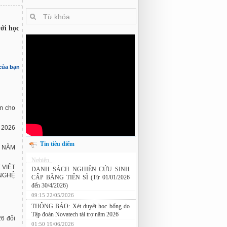
với học
 của bạn
m cho
 2026
Tin tiêu điểm
 NĂM
Nghiên cứu chế tạo hệ thống xác định
 VIỆT
hướng vật thể độ chính xác cao dựa trên
 NGHỆ
từ kế và vật liệu biến hóa
DANH SÁCH NGHIÊN CỨU SINH
CẤP BẰNG TIẾN SĨ (Từ 01/01/2026
đến 30/4/2026)
09:15 22/05/2026
26 đối
THÔNG BÁO: Xét duyệt học bổng do