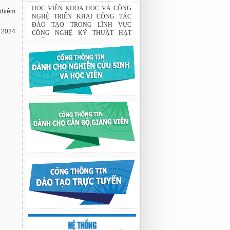
Tập đoàn Novatech tài trợ năm 2026
 nhiệm
01:50 19/06/2026
HỌC VIỆN KHOA HỌC VÀ CÔNG
 2024
NGHỆ TRIỂN KHAI CÔNG TÁC
ĐÀO TẠO TRONG LĨNH VỰC
CÔNG NGHỆ KỸ THUẬT HẠT
NHÂN
03:41 08/07/2026
GIAO LƯU TRAO ĐỔI HỌC THUẬT
GIỮA HỌC VIỆN KHOA HỌC VÀ
CÔNG NGHỆ VỚI TRƯỜNG ĐẠI
HỌC OSAKA, TRƯỜNG TRUNG
HỌC HYOGO (NHẬT BẢN) VÀ
TRƯỜNG TRUNG HỌC PHỔ
THÔNG CHUYÊN KHOA HỌC TỰ
NHIÊN
02:22 23/07/2026
Nghiên cứu chế tạo hệ thống xác định
hướng vật thể độ chính xác cao dựa trên
từ kế và vật liệu biến hóa
9:33 sáng thứ hai, 03/08/2026