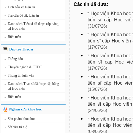
Các tin đã đưa:
Lịch bảo vệ luận án
»
Học viện Khoa học v
Tra cứu đề tài, luận án
»
tiến sĩ cấp Học vi
Danh sách Tiến sĩ đã được cấp bằng
»
(31/07/26)
tại Học viện
Học viện Khoa học v
Biểu mẫu
»
tiến sĩ cấp Học việ
(17/07/26)
Đào tạo Thạc sĩ
Học viện Khoa học v
Thông báo
»
tiến sĩ cấp Học vi
Chuyên ngành & CTĐT
»
(17/07/26)
Thông tin luận văn
»
Học viện Khoa học v
tiến sĩ cấp Học việ
Danh sách Thạc sĩ đã được cấp bằng
»
tại Học viện
(15/07/26)
Biểu mẫu
»
Học viện Khoa học v
tiến sĩ cấp Học việ
Nghiên cứu khoa học
(24/06/26)
Học viện Khoa học v
Sản phẩm khoa học
»
tiến sĩ cấp Học vi
Sở hữu trí tuệ
»
(08/06/26)