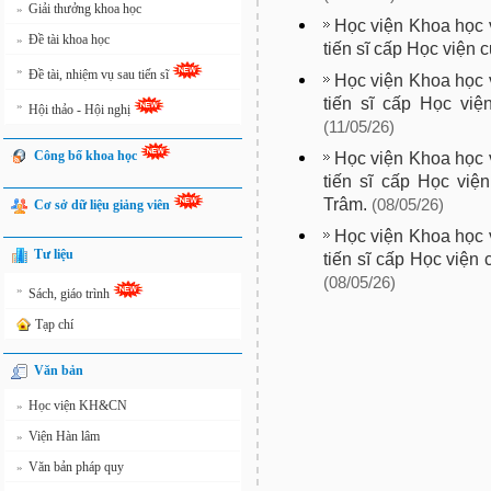
Giải thưởng khoa học
»
Học viện Khoa học v
Đề tài khoa học
»
tiến sĩ cấp Học viện 
»
Đề tài, nhiệm vụ sau tiến sĩ
Học viện Khoa học v
tiến sĩ cấp Học vi
»
Hội thảo - Hội nghị
(11/05/26)
Công bố khoa học
Học viện Khoa học v
tiến sĩ cấp Học việ
Trâm.
(08/05/26)
Cơ sở dữ liệu giảng viên
Học viện Khoa học v
Tư liệu
tiến sĩ cấp Học viện
(08/05/26)
»
Sách, giáo trình
Tạp chí
Văn bản
Học viện KH&CN
»
Viện Hàn lâm
»
Văn bản pháp quy
»