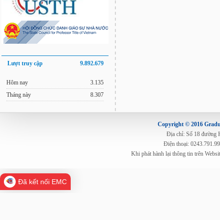
Lượt truy cập
9.892.679
Hôm nay
3.135
Tháng này
8.307
Copyright © 2016 Gradua
Địa chỉ: Số 18 đường
Điện thoại: 0243.791.9
Khi phát hành lại thông tin trên Web
Đã kết nối EMC