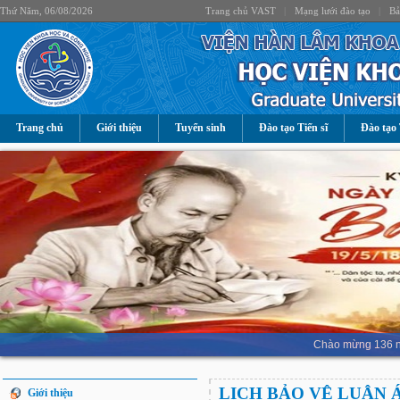
Thứ Năm, 06/08/2026
Trang chủ VAST
|
Mạng lưới đào tạo
|
Bả
Trang chủ
Giới thiệu
Tuyển sinh
Đào tạo Tiến sĩ
Đào tạo 
Chào mừng 136 nă
LỊCH BẢO VỆ LUẬN 
Giới thiệu