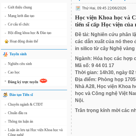
Giới thiệu chung
»
Thứ Hai, 09:45 22/06/2026
Mạng lưới đào tạo
»
Học viện Khoa học và Cô
tiến sĩ cấp Học viện của
Cơ cấu tổ chức
»
Hội đồng khoa học & Đào tạo
»
Đề tài: Nghiên cứu phân l
các dẫn xuất của nó theo đ
Hoạt động đoàn thể
in silico từ cây Nghệ vàn
Tuyển sinh
Ngành: Hóa học các hợp c
Nghiên cứu sinh
»
Mã số: 9 44 01 17
Thời gian: 14h30, ngày 02
Cao học
»
Địa điểm: Phòng họp 1705
»
Đăng ký trực tuyến
Nhà A28, Học viện Khoa h
học và Công nghệ Việt Na
Đào tạo Tiến sĩ
Nội.
Chuyên ngành & CTĐT
»
Trân trọng kính mời các n
Chuẩn đầu ra
»
Thông tin luận án
»
Luận án lưu tại Học viện Khoa học và
»
Công nghệ