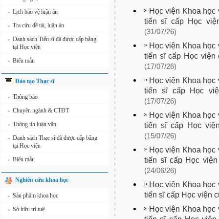
Học viện Khoa học v
Lịch bảo vệ luận án
»
tiến sĩ cấp Học vi
Tra cứu đề tài, luận án
»
(31/07/26)
Danh sách Tiến sĩ đã được cấp bằng
»
Học viện Khoa học v
tại Học viện
tiến sĩ cấp Học việ
Biểu mẫu
»
(17/07/26)
Học viện Khoa học v
Đào tạo Thạc sĩ
tiến sĩ cấp Học vi
Thông báo
»
(17/07/26)
Chuyên ngành & CTĐT
»
Học viện Khoa học v
Thông tin luận văn
tiến sĩ cấp Học việ
»
(15/07/26)
Danh sách Thạc sĩ đã được cấp bằng
»
tại Học viện
Học viện Khoa học v
tiến sĩ cấp Học việ
Biểu mẫu
»
(24/06/26)
Nghiên cứu khoa học
Học viện Khoa học v
tiến sĩ cấp Học viện 
Sản phẩm khoa học
»
Học viện Khoa học v
Sở hữu trí tuệ
»