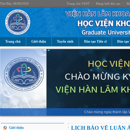
Thứ Bảy, 08/08/2026
Trang chủ VAST
|
Mạng lưới đào tạo
|
Bả
Trang chủ
Giới thiệu
Tuyển sinh
Đào tạo Tiến sĩ
Đào tạo 
Chào mừng ngày thành lập V
LỊCH BẢO VỆ LUẬN 
Giới thiệu