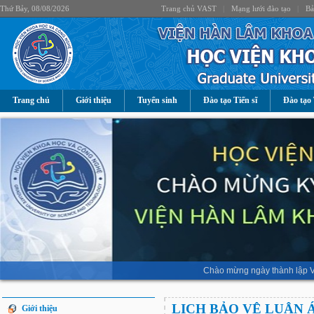
Thứ Bảy, 08/08/2026
Trang chủ VAST
|
Mạng lưới đào tạo
|
Bả
Trang chủ
Giới thiệu
Tuyển sinh
Đào tạo Tiến sĩ
Đào tạo 
Chào mừng ngày thành lập V
LỊCH BẢO VỆ LUẬN 
Giới thiệu