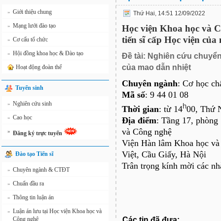
Giới thiệu chung
»
Thứ Hai, 14:51 12/09/2022
Mạng lưới đào tạo
»
Học viện Khoa học và Cô
tiến sĩ cấp Học viện củ
Cơ cấu tổ chức
»
Hội đồng khoa học & Đào tạo
»
Đề tài
: Nghiên cứu chuyển
của mao dẫn nhiệt
Hoạt động đoàn thể
Chuyên ngành
: Cơ học chấ
Tuyển sinh
Mã số
: 9 44 01 08
Nghiên cứu sinh
»
h
Thời gian
: từ 14
00, Thứ 
Cao học
»
Địa điểm
: Tầng 17, phòng
và Công nghệ
»
Đăng ký trực tuyến
Viện Hàn lâm Khoa học va
Việt, Cầu Giấy, Hà Nội
Đào tạo Tiến sĩ
Trân trọng kính mời các nh
Chuyên ngành & CTĐT
»
Chuẩn đầu ra
»
Thông tin luận án
»
Luận án lưu tại Học viện Khoa học và
»
Các tin đã đưa:
Công nghệ