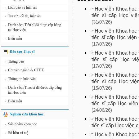
Lịch bảo vệ luận án
»
Học viện Khoa học v
tiến sĩ cấp Học vi
Tra cứu đề tài, luận án
»
(31/07/26)
Danh sách Tiến sĩ đã được cấp bằng
»
tại Học viện
Học viện Khoa học v
tiến sĩ cấp Học việ
Biểu mẫu
»
(17/07/26)
Đào tạo Thạc sĩ
Học viện Khoa học v
tiến sĩ cấp Học vi
Thông báo
»
(17/07/26)
Chuyên ngành & CTĐT
»
Học viện Khoa học v
Thông tin luận văn
»
tiến sĩ cấp Học việ
Danh sách Thạc sĩ đã được cấp bằng
(15/07/26)
»
tại Học viện
Học viện Khoa học v
Biểu mẫu
»
tiến sĩ cấp Học việ
(24/06/26)
Nghiên cứu khoa học
Học viện Khoa học v
Sản phẩm khoa học
»
tiến sĩ cấp Học viện 
Sở hữu trí tuệ
»
Học viện Khoa học v