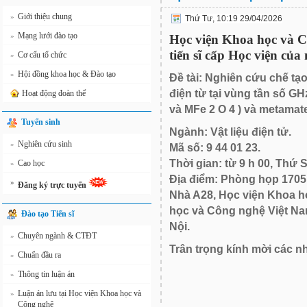
Giới thiệu chung
»
Thứ Tư, 10:19 29/04/2026
Mạng lưới đào tạo
»
Học viện Khoa học và Cô
tiến sĩ cấp Học viện củ
Cơ cấu tổ chức
»
Hội đồng khoa học & Đào tạo
»
Đề tài: Nghiên cứu chế tạo
điện từ tại vùng tần số GH
Hoạt động đoàn thể
và MFe 2 O 4 ) và metamate
Tuyển sinh
Ngành: Vật liệu điện tử.
Nghiên cứu sinh
»
Mã số: 9 44 01 23.
Thời gian: từ 9 h 00, Thứ 
Cao học
»
Địa điểm: Phòng họp 1705
»
Đăng ký trực tuyến
Nhà A28, Học viện Khoa h
học và Công nghệ Việt Na
Đào tạo Tiến sĩ
Nội.
Chuyên ngành & CTĐT
»
Trân trọng kính mời các n
Chuẩn đầu ra
»
Thông tin luận án
»
Luận án lưu tại Học viện Khoa học và
»
Công nghệ