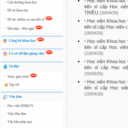
Học viện Khoa học v
Giải thưởng khoa học
»
tiến sĩ cấp Học v
Đề tài khoa học
»
TRIỀU
(28/04/26)
»
Đề tài, nhiệm vụ sau tiến sĩ
Học viện Khoa học v
tiến sĩ cấp Học việ
»
Hội thảo - Hội nghị
(28/04/26)
Công bố khoa học
Học viện Khoa học v
tiến sĩ cấp Học việ
(23/04/26)
Cơ sở dữ liệu giảng viên
Học viện Khoa học v
Tư liệu
tiến sĩ cấp Học v
(20/04/26)
»
Sách, giáo trình
Học viện Khoa học v
Tạp chí
tiến sĩ cấp Học vi
(10/04/26)
Văn bản
Học viện KH&CN
»
Viện Hàn lâm
»
Văn bản pháp quy
»