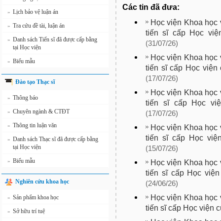
Các tin đã đưa:
Lịch bảo vệ luận án
»
Học viện Khoa học v
Tra cứu đề tài, luận án
»
tiến sĩ cấp Học vi
Danh sách Tiến sĩ đã được cấp bằng
»
(31/07/26)
tại Học viện
Học viện Khoa học v
Biểu mẫu
»
tiến sĩ cấp Học việ
(17/07/26)
Đào tạo Thạc sĩ
Học viện Khoa học v
Thông báo
»
tiến sĩ cấp Học vi
Chuyên ngành & CTĐT
»
(17/07/26)
Thông tin luận văn
»
Học viện Khoa học v
tiến sĩ cấp Học việ
Danh sách Thạc sĩ đã được cấp bằng
»
tại Học viện
(15/07/26)
Biểu mẫu
»
Học viện Khoa học v
tiến sĩ cấp Học việ
Nghiên cứu khoa học
(24/06/26)
Học viện Khoa học v
Sản phẩm khoa học
»
tiến sĩ cấp Học viện 
Sở hữu trí tuệ
»