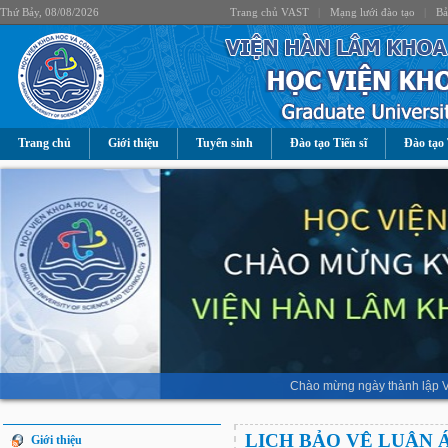
Thứ Bảy, 08/08/2026
Trang chủ VAST
|
Mạng lưới đào tạo
|
Bả
Trang chủ
Giới thiệu
Tuyển sinh
Đào tạo Tiến sĩ
Đào tạo 
Chào mừng ngày thành lập V
LỊCH BẢO VỆ LUẬN 
Giới thiệu