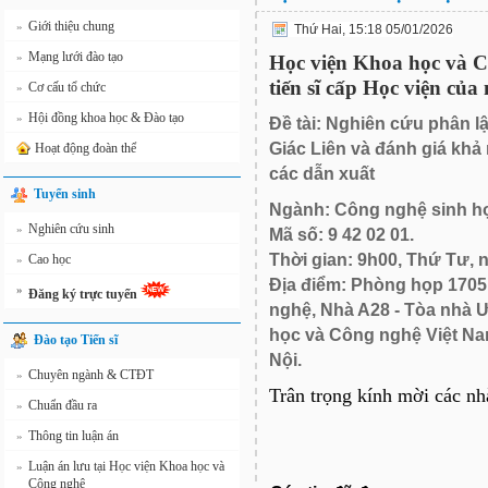
Giới thiệu chung
»
Thứ Hai, 15:18 05/01/2026
Mạng lưới đào tạo
»
Học viện Khoa học và Cô
tiến sĩ cấp Học viện củ
Cơ cấu tổ chức
»
Hội đồng khoa học & Đào tạo
»
Đề tài: Nghiên cứu phân lập
Giác Liên và đánh giá kh
Hoạt động đoàn thể
các dẫn xuất
Tuyển sinh
Ngành: Công nghệ sinh h
Nghiên cứu sinh
»
Mã số: 9 42 02 01.
Thời gian: 9h00, Thứ Tư, 
Cao học
»
Địa điểm: Phòng họp 1705
»
Đăng ký trực tuyến
nghệ, Nhà A28 - Tòa nhà Ư
học và Công nghệ Việt Na
Đào tạo Tiến sĩ
Nội.
Chuyên ngành & CTĐT
»
Trân trọng kính mời các nh
Chuẩn đầu ra
»
Thông tin luận án
»
Luận án lưu tại Học viện Khoa học và
»
Công nghệ