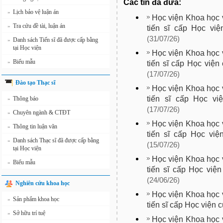
Các tin đã đưa:
Lịch bảo vệ luận án
»
Học viện Khoa học v
Tra cứu đề tài, luận án
»
tiến sĩ cấp Học vi
(31/07/26)
Danh sách Tiến sĩ đã được cấp bằng
»
tại Học viện
Học viện Khoa học v
Biểu mẫu
»
tiến sĩ cấp Học việ
(17/07/26)
Đào tạo Thạc sĩ
Học viện Khoa học v
tiến sĩ cấp Học vi
Thông báo
»
(17/07/26)
Chuyên ngành & CTĐT
»
Học viện Khoa học v
Thông tin luận văn
»
tiến sĩ cấp Học việ
Danh sách Thạc sĩ đã được cấp bằng
»
(15/07/26)
tại Học viện
Học viện Khoa học v
Biểu mẫu
»
tiến sĩ cấp Học việ
(24/06/26)
Nghiên cứu khoa học
Học viện Khoa học v
Sản phẩm khoa học
»
tiến sĩ cấp Học viện 
Sở hữu trí tuệ
»
Học viện Khoa học v