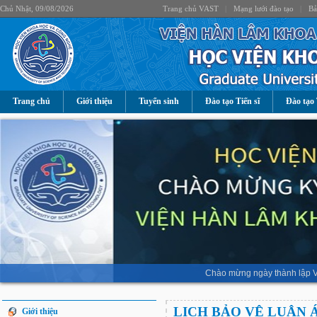
Chủ Nhật, 09/08/2026
Trang chủ VAST
|
Mạng lưới đào tạo
|
Bả
Trang chủ
Giới thiệu
Tuyển sinh
Đào tạo Tiến sĩ
Đào tạo 
Chào mừng ngày thành lập V
LỊCH BẢO VỆ LUẬN 
Giới thiệu