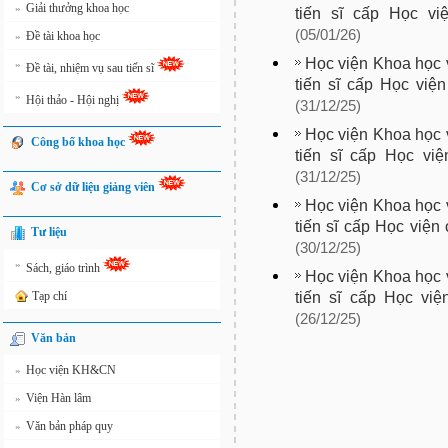
Giải thưởng khoa học
»
tiến sĩ cấp Học vi
(05/01/26)
Đề tài khoa học
»
Học viện Khoa học v
»
Đề tài, nhiệm vụ sau tiến sĩ
tiến sĩ cấp Học việ
»
Hội thảo - Hội nghị
(31/12/25)
Học viện Khoa học v
Công bố khoa học
tiến sĩ cấp Học vi
(31/12/25)
Cơ sở dữ liệu giảng viên
Học viện Khoa học v
tiến sĩ cấp Học việ
Tư liệu
(30/12/25)
»
Sách, giáo trình
Học viện Khoa học v
tiến sĩ cấp Học vi
Tạp chí
(26/12/25)
Văn bản
Học viện KH&CN
»
Viện Hàn lâm
»
Văn bản pháp quy
»