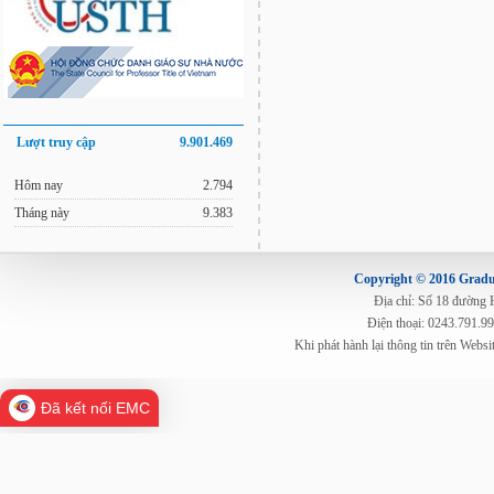
Lượt truy cập
9.901.469
Hôm nay
2.794
Tháng này
9.383
Copyright © 2016 Gradua
Địa chỉ: Số 18 đường
Điện thoại: 0243.791.9
Khi phát hành lại thông tin trên Web
Đã kết nối EMC