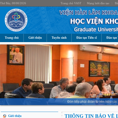
Thứ Bảy, 08/08/2026
Trang chủ VAST
|
Mạng lưới đào tạo
|
Bả
Trang chủ
Giới thiệu
Tuyển sinh
Đào tạo Tiến sĩ
Đào tạo 
Đón tiếp phái đoàn từ liên hiệp 
THÔNG TIN BẢO VỆ 
Giới thiệu