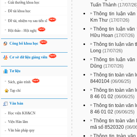
Giải thưởng khoa học
»
Tuấn Thành
(17/07/26
Đề tài khoa học
»
Thông tin luận văn
Km Thư
»
(17/07/26)
Đề tài, nhiệm vụ sau tiến sĩ
Thông tin luận văn
»
Hội thảo - Hội nghị
Hữu Hoan
(17/07/26)
Công bố khoa học
Thông tin luận văn 
Long
(17/07/26)
Cơ sở dữ liệu giảng viên
Thông tin luận văn 
Dũng
(17/07/26)
Tư liệu
Thông tin toàn văn l
8440104
»
(06/06/25)
Sách, giáo trình
Thông tin toàn văn l
Tạp chí
8 46 01 02
(06/06/25)
Văn bản
Thông tin toàn văn l
8 46 01 02
(06/06/25)
Học viện KH&CN
»
Thông tin toàn văn 
Viện Hàn lâm
»
mã số 8520320
(06/0
Văn bản pháp quy
»
Thông tin toàn văn