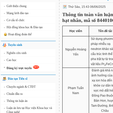
Giới thiệu chung
»
Thứ Sáu, 15:43 06/06/2025
Mạng lưới đào tạo
»
Thông tin toàn văn luận
hạt nhân, mã số 844010
Cơ cấu tổ chức
»
Hội đồng khoa học & Đào tạo
»
Học viên
Tên đề tài
Hoạt động đoàn thể
Sử dụng phươn
pháp nhiễu xạ
Tuyển sinh
neutron khảo sá
Nguyễn Hoàng
Nghiên cứu sinh
»
cấu trúc tinh thể
Yến
pha trật tự từ tr
Cao học
»
vật liệu Pr
FeC
2
»
Đăng ký trực tuyến
Đánh giá khả 
ảnh hưởng của
Đào tạo Tiến sĩ
xạ ion hóa đến
khỏe cư dân 
Chuyên ngành & CTĐT
»
Phạm Tuấn
vực mỏ đất h
Nam
Chuẩn đầu ra
»
Đông Pao thuộ
Bản Hon, huy
Thông tin luận án
»
Tam Đường, tỉn
Luận án lưu tại Học viện Khoa học và
»
Châu
Công nghệ