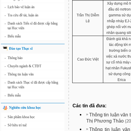
Xây dựng mô h
Lịch bảo vệ luận án
»
đầu dò nơtron
Tra cứu đề tài, luận án
Trần Thị Diễm
gamma sử dụ
»
Lệ
nhấp nháy EJ-
Danh sách Tiến sĩ đã được cấp bằng
»
ghép nối với 
tại Học viện
nhân quang sil
Biểu mẫu
»
Đánh giá khả 
tác động tới 
Đào tạo Thạc sĩ
trường biển c
việc xả nước th
Thông báo
»
Cao Đức Việt
sự cố nhà máy 
Chuyên ngành & CTĐT
»
hạt nhân Fukus
sử dụng công
Thông tin luận văn
»
Erica
Danh sách Thạc sĩ đã được cấp bằng
»
tại Học viện
Biểu mẫu
»
Các tin đã đưa:
Nghiên cứu khoa học
Thông tin luận văn 
Sản phẩm khoa học
»
Thị Phương Thảo
(20
Sở hữu trí tuệ
»
Thông tin luận văn