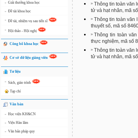
Giải thưởng khoa học
»
Thông tin toàn văn 
tử và hạt nhân, mã s
Đề tài khoa học
»
Thông tin toàn văn 
»
Đề tài, nhiệm vụ sau tiến sĩ
thuyết số, mã số 846
»
Hội thảo - Hội nghị
Thông tin toàn văn
thực nghiệm, mã số 
Công bố khoa học
Thông tin toàn văn 
tử và hạt nhân, mã s
Cơ sở dữ liệu giảng viên
Tư liệu
»
Sách, giáo trình
Tạp chí
Văn bản
Học viện KH&CN
»
Viện Hàn lâm
»
Văn bản pháp quy
»