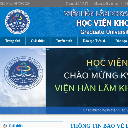
Chủ Nhật, 09/08/2026
Trang chủ VAST
|
Mạng lưới đào tạo
|
Bả
Trang chủ
Giới thiệu
Tuyển sinh
Đào tạo Tiến sĩ
Đào tạo 
Chào mừng ngày thành lập V
THÔNG TIN BẢO VỆ 
Giới thiệu