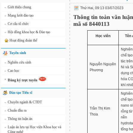
Giới thiệu chung
»
Thứ Hai, 09:13 03/07/2023
Mạng lưới đào tạo
»
Thông tin toàn văn luận
mã số 8440113
Cơ cấu tổ chức
»
Hội đồng khoa học & Đào tạo
»
Học viên
Tên 
Hoạt động đoàn thể
Nghiên
Tuyển sinh
chế tạo
tác trê
Nghiên cứu sinh
»
Nguyễn Nguyên
Ni và S
Phương
Cao học
»
dụng c
hóa CO
»
Đăng ký trực tuyến
khí nhiê
Đào tạo Tiến sĩ
Nghiên
chế tạo 
Chuyên ngành & CTĐT
»
nano si
Trần Thị Kim
Chuẩn đầu ra
»
rỗng từ
Thoa
nền
Thông tin luận án
»
hydrota
Luận án lưu tại Học viện Khoa học và
»
tổng hợ
Công nghệ