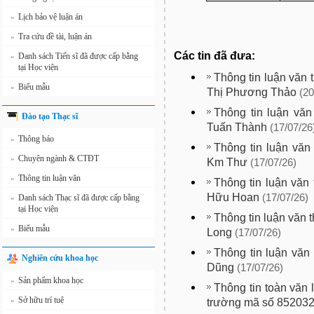
Lịch bảo vệ luận án
»
Tra cứu đề tài, luận án
»
Các tin đã đưa:
Danh sách Tiến sĩ đã được cấp bằng
»
tại Học viện
Thông tin luận văn 
Biểu mẫu
»
Thị Phương Thảo
(20
Thông tin luận văn
Đào tạo Thạc sĩ
Tuấn Thành
(17/07/26
Thông báo
»
Thông tin luận văn
Chuyên ngành & CTĐT
»
Km Thư
(17/07/26)
Thông tin luận văn
»
Thông tin luận văn
Hữu Hoan
(17/07/26)
Danh sách Thạc sĩ đã được cấp bằng
»
tại Học viện
Thông tin luận văn 
Biểu mẫu
»
Long
(17/07/26)
Thông tin luận văn 
Nghiên cứu khoa học
Dũng
(17/07/26)
Sản phẩm khoa học
»
Thông tin toàn văn 
Sở hữu trí tuệ
»
trường mã số 85203