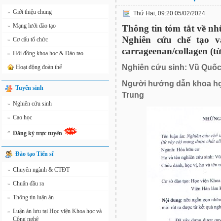
Giới thiệu chung
»
Thứ Hai, 09:20 05/02/2024
Mạng lưới đào tạo
»
Thông tin tóm tắt về nh
Nghiên cứu chế tạo v
Cơ cấu tổ chức
»
carrageenan/collagen (t
Hội đồng khoa học & Đào tạo
»
Nghiên cứu sinh: Vũ Quố
Hoạt động đoàn thể
Người hướng dẫn khoa họ
Tuyển sinh
Trung
Nghiên cứu sinh
»
Cao học
»
»
Đăng ký trực tuyến
Đào tạo Tiến sĩ
Chuyên ngành & CTĐT
»
Chuẩn đầu ra
»
Thông tin luận án
»
Luận án lưu tại Học viện Khoa học và
»
Công nghệ