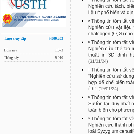
Nghiên cứu tách, biến
liệu ít phổ biến và đ
Thông tin tóm tắt v
Nghiên cứu vật liệu
chalcogen (O, S) ch
Lượt truy cập
9.909.203
Thông tin tóm tắt v
Nghiên cứu chế tạo 
Hôm nay
1.673
thuật in 3D định h
Tháng này
9.910
(31/01/24)
Thông tin tóm tắt v
“Nghiên cứu sử dụng m
hợp để chế biến toà
ích”.
(19/01/24)
Thông tin tóm tắt v
Sự tồn tại, duy nhất
toán biên cho phương 
Thông tin tóm tắt v
Nghiên cứu thành ph
loài Syzygium cerasi