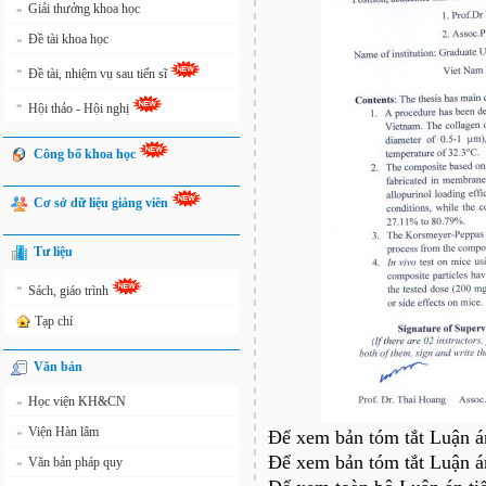
Giải thưởng khoa học
»
Đề tài khoa học
»
»
Đề tài, nhiệm vụ sau tiến sĩ
»
Hội thảo - Hội nghị
Công bố khoa học
Cơ sở dữ liệu giảng viên
Tư liệu
»
Sách, giáo trình
Tạp chí
Văn bản
Học viện KH&CN
»
Viện Hàn lâm
»
Để xem bản tóm tắt Luận án
Để xem bản tóm tắt Luận án
Văn bản pháp quy
»