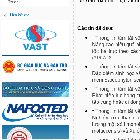
Để xem toàn bộ Luận án tiế
Tra cứu
»
Liên kết site
Các tin đã đưa:
Thông tin tóm tắt v
Nâng cao hiệu quả ph
tốc ba trục theo cá
(31/07/26)
Thông tin tóm tắt v
Đặc điểm sinh học và
mềm Sarcophyton sere
Thông tin tóm tắt v
Phát hiện hư hỏng c
tập trung hoặc di đ
Thông tin tóm tắt v
Nghiên cứu thành ph
lượng một số limonoi
moluccensis) và Xu ổ
Thông tin tóm tắt v