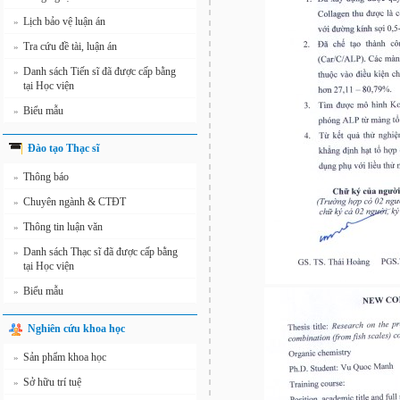
Lịch bảo vệ luận án
»
Tra cứu đề tài, luận án
»
Danh sách Tiến sĩ đã được cấp bằng
»
tại Học viện
Biểu mẫu
»
Đào tạo Thạc sĩ
Thông báo
»
Chuyên ngành & CTĐT
»
Thông tin luận văn
»
Danh sách Thạc sĩ đã được cấp bằng
»
tại Học viện
Biểu mẫu
»
Nghiên cứu khoa học
Sản phẩm khoa học
»
Sở hữu trí tuệ
»