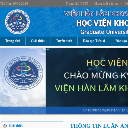
Thứ Hai, 10/08/2026
Trang chủ VAST
|
Mạng lưới đào tạo
|
Bả
Trang chủ
Giới thiệu
Tuyển sinh
Đào tạo Tiến sĩ
Đào tạo 
Chào mừng ngày thành lập V
THÔNG TIN LUẬN Á
Giới thiệu