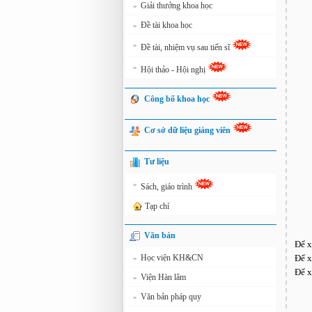
Giải thưởng khoa học
»
Đề tài khoa học
»
»
Đề tài, nhiệm vụ sau tiến sĩ
»
Hội thảo - Hội nghị
Công bố khoa học
Cơ sở dữ liệu giảng viên
Tư liệu
»
Sách, giáo trình
Tạp chí
Văn bản
Để x
Học viện KH&CN
Để x
»
Để x
Viện Hàn lâm
»
Văn bản pháp quy
»