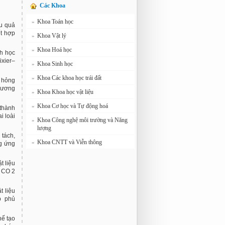
Các Khoa
Khoa Toán học
»
ệu quả
ết hợp
Khoa Vật lý
»
Khoa Hoá học
»
nh học
xier–
Khoa Sinh học
»
Khoa Các khoa học trái đất
»
ư hỏng
hương
Khoa Khoa học vật liệu
»
Khoa Cơ học và Tự động hoá
»
 thành
i loài
Khoa Công nghệ môi trường và Năng
»
lượng
 tách,
Khoa CNTT và Viễn thông
»
ng ứng
t liệu
ử CO 2
t liệu
p phủ
hế tạo