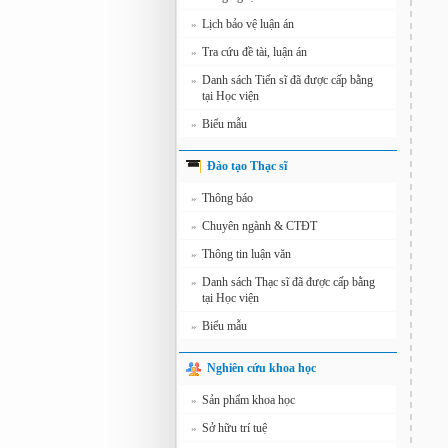
Lịch bảo vệ luận án
»
Tra cứu đề tài, luận án
»
Danh sách Tiến sĩ đã được cấp bằng
»
tại Học viện
Biểu mẫu
»
Đào tạo Thạc sĩ
Thông báo
»
Chuyên ngành & CTĐT
»
Thông tin luận văn
»
Danh sách Thạc sĩ đã được cấp bằng
»
tại Học viện
Biểu mẫu
»
Nghiên cứu khoa học
Sản phẩm khoa học
»
Sở hữu trí tuệ
»