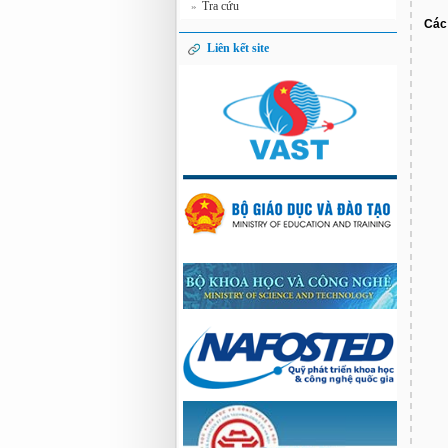
Tra cứu
»
Các 
Liên kết site