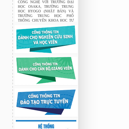
GIỮA HỌC VIỆN KHOA HỌC VÀ
CÔNG NGHỆ VỚI TRƯỜNG ĐẠI
HỌC OSAKA, TRƯỜNG TRUNG
HỌC HYOGO (NHẬT BẢN) VÀ
TRƯỜNG TRUNG HỌC PHỔ
THÔNG CHUYÊN KHOA HỌC TỰ
NHIÊN
02:22 23/07/2026
THÔNG BÁO: Về việc đăng ký tham
gia lớp bồi dưỡng nghiệp vụ sư phạm
cho giảng viên.
03:12 29/07/2026
Nghiên cứu chế tạo hệ thống xác định
hướng vật thể độ chính xác cao dựa trên
từ kế và vật liệu biến hóa
9:33 sáng thứ hai, 03/08/2026
Nghiên cứu chế tạo hệ thống xác định
hướng vật thể độ chính xác cao dựa trên
từ kế và vật liệu biến hóa
9:33 sáng thứ hai, 03/08/2026