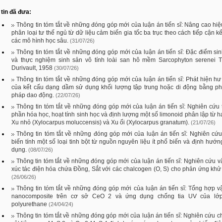
tin đã đưa:
Thông tin tóm tắt về những đóng góp mới của luận án tiến sĩ: Nâng cao hi
phân loại tư thế ngủ từ dữ liệu cảm biến gia tốc ba trục theo cách tiếp cận k
các mô hình học sâu.
(31/07/26)
Thông tin tóm tắt về những đóng góp mới của luận án tiến sĩ: Đặc điểm si
và thực nghiệm sinh sản vô tính loài san hô mềm Sarcophyton serenei Ti
Durivault, 1958
(30/07/26)
Thông tin tóm tắt về những đóng góp mới của luận án tiến sĩ: Phát hiện h
của kết cấu dạng dầm sử dụng khối lượng tập trung hoặc di động bằng p
pháp dao động.
(22/07/26)
Thông tin tóm tắt về những đóng góp mới của luận án tiến sĩ: Nghiên cứu
phần hóa học, hoạt tính sinh học và định lượng một số limonoid phân lập từ ha
Xu nhỏ (Xylocarpus moluccensis) và Xu ổi (Xylocarpus granatum).
(21/07/26)
Thông tin tóm tắt về những đóng góp mới của luận án tiến sĩ: Nghiên cứu
biến tính một số loại tinh bột từ nguồn nguyên liệu ít phổ biến và định hướ
dụng.
(08/07/26)
Thông tin tóm tắt về những đóng góp mới của luận án tiến sĩ: Nghiên cứu vậ
xúc tác điện hóa chứa Đồng, Sắt với các chalcogen (O, S) cho phản ứng kh
(26/06/26)
Thông tin tóm tắt về những đóng góp mới của luận án tiến sĩ: Tổng hợp vậ
nanocomposite trên cơ sở CeO 2 và ứng dụng chống tia UV của lớ
polyurethane
(24/04/24)
Thông tin tóm tắt về những đóng góp mới của luận án tiến sĩ: Nghiên cứu c