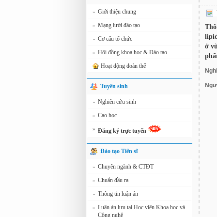
Giới thiệu chung
»
Mạng lưới đào tạo
»
Thô
lip
Cơ cấu tổ chức
»
ở v
Hội đồng khoa học & Đào tạo
»
ph
Hoạt động đoàn thể
Nghi
Ngư
Tuyển sinh
Nghiên cứu sinh
»
Cao học
»
»
Đăng ký trực tuyến
Đào tạo Tiến sĩ
Chuyên ngành & CTĐT
»
Chuẩn đầu ra
»
Thông tin luận án
»
Luận án lưu tại Học viện Khoa học và
»
Công nghệ