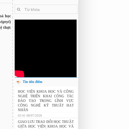
oá học
vignyi
)
ệ thực
Tin tiêu điểm
THÔNG BÁO: Xét duyệt học bổng do
Tập đoàn Novatech tài trợ năm 2026
HỌC VIỆN KHOA HỌC VÀ CÔNG
NGHỆ TRIỂN KHAI CÔNG TÁC
ĐÀO TẠO TRONG LĨNH VỰC
CÔNG NGHỆ KỸ THUẬT HẠT
NHÂN
03:41 08/07/2026
GIAO LƯU TRAO ĐỔI HỌC THUẬT