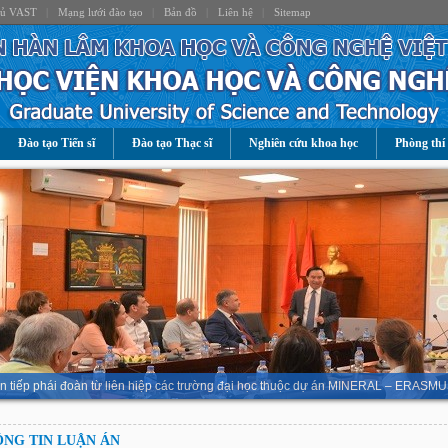
hủ VAST
|
Mạng lưới đào tạo
|
Bản đồ
|
Liên hệ
|
Sitemap
Đào tạo Tiến sĩ
Đào tạo Thạc sĩ
Nghiên cứu khoa học
Phòng thí
n tiếp phái đoàn từ liên hiệp các trường đại học thuộc dự án MINERAL – ERASMU
NG TIN LUẬN ÁN