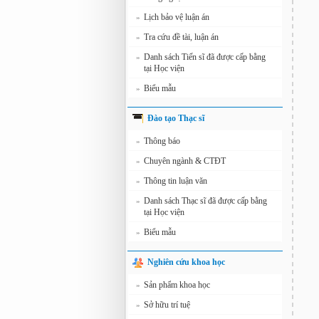
Lịch bảo vệ luận án
»
Tra cứu đề tài, luận án
»
Danh sách Tiến sĩ đã được cấp bằng
»
tại Học viện
Biểu mẫu
»
Đào tạo Thạc sĩ
Thông báo
»
Chuyên ngành & CTĐT
»
Thông tin luận văn
»
Danh sách Thạc sĩ đã được cấp bằng
»
tại Học viện
Biểu mẫu
»
Nghiên cứu khoa học
Sản phẩm khoa học
»
Sở hữu trí tuệ
»