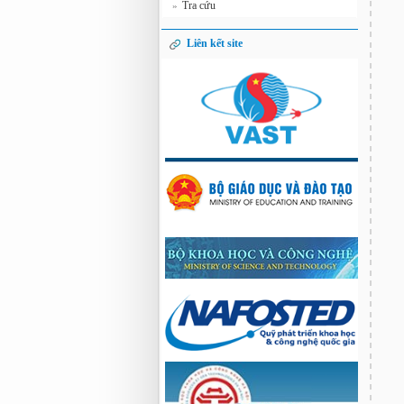
Tra cứu
»
Liên kết site