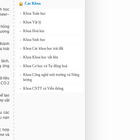
Các Khoa
nh học
Khoa Toán học
»
xier–
Khoa Vật lý
»
ư hỏng
Khoa Hoá học
»
hương
Khoa Sinh học
»
 thành
Khoa Các khoa học trái đất
»
i loài
Khoa Khoa học vật liệu
»
 tách,
Khoa Cơ học và Tự động hoá
ng ứng
»
Khoa Công nghệ môi trường và Năng
»
t liệu
lượng
ử CO 2
Khoa CNTT và Viễn thông
»
hế tạo
ợp vật
ứu các
ứu nạn
ác hợp
one và