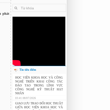
u phát
Tin tiêu điểm
THÔNG BÁO: Xét duyệt học bổng do
HỌC VIỆN KHOA HỌC VÀ CÔNG
Tập đoàn Novatech tài trợ năm 2026
NGHỆ TRIỂN KHAI CÔNG TÁC
ĐÀO TẠO TRONG LĨNH VỰC
CÔNG NGHỆ KỸ THUẬT HẠT
NHÂN
03:41 08/07/2026
GIAO LƯU TRAO ĐỔI HỌC THUẬT
GIỮA HỌC VIỆN KHOA HỌC VÀ