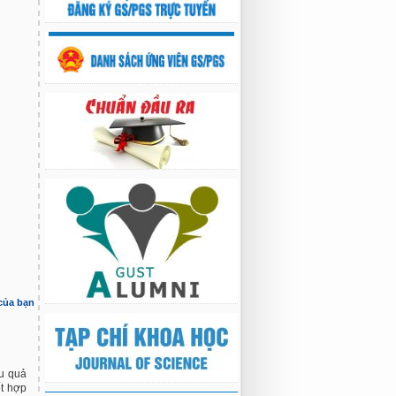
 của bạn
ệu quả
ết hợp