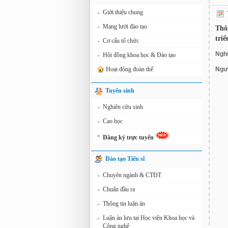
Giới thiệu chung
»
Mạng lưới đào tạo
»
Thô
triể
Cơ cấu tổ chức
»
Nghi
Hội đồng khoa học & Đào tạo
»
Hoạt động đoàn thể
Ngườ
Tuyển sinh
Nghiên cứu sinh
»
Cao học
»
»
Đăng ký trực tuyến
Đào tạo Tiến sĩ
Chuyên ngành & CTĐT
»
Chuẩn đầu ra
»
Thông tin luận án
»
Luận án lưu tại Học viện Khoa học và
»
Công nghệ