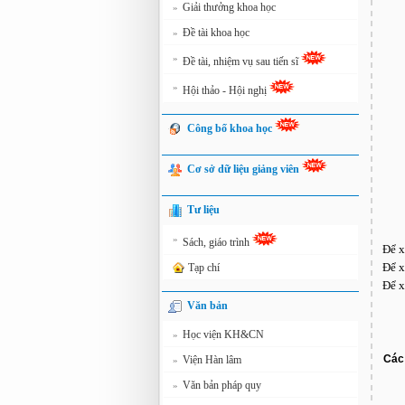
Giải thưởng khoa học
»
Đề tài khoa học
»
»
Đề tài, nhiệm vụ sau tiến sĩ
»
Hội thảo - Hội nghị
Công bố khoa học
Cơ sở dữ liệu giảng viên
Tư liệu
»
Sách, giáo trình
Để x
Để x
Tạp chí
Để x
Văn bản
Học viện KH&CN
»
Các 
Viện Hàn lâm
»
Văn bản pháp quy
»