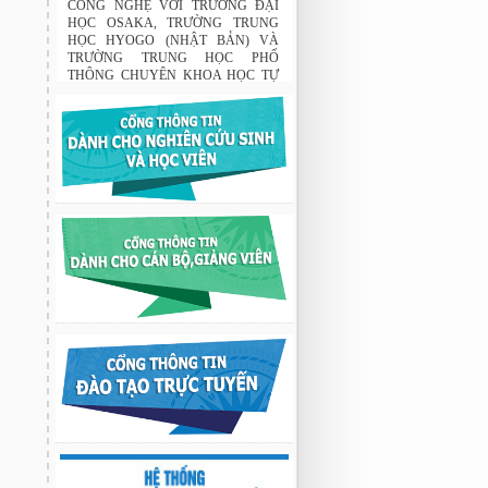
CÔNG NGHỆ VỚI TRƯỜNG ĐẠI
HỌC OSAKA, TRƯỜNG TRUNG
HỌC HYOGO (NHẬT BẢN) VÀ
TRƯỜNG TRUNG HỌC PHỔ
THÔNG CHUYÊN KHOA HỌC TỰ
NHIÊN
02:22 23/07/2026
THÔNG BÁO: Về việc đăng ký tham
gia lớp bồi dưỡng nghiệp vụ sư phạm
cho giảng viên.
03:12 29/07/2026
Nghiên cứu chế tạo hệ thống xác định
hướng vật thể độ chính xác cao dựa trên
từ kế và vật liệu biến hóa
9:33 sáng thứ hai, 03/08/2026
Nghiên cứu chế tạo hệ thống xác định
hướng vật thể độ chính xác cao dựa trên
từ kế và vật liệu biến hóa
9:33 sáng thứ hai, 03/08/2026