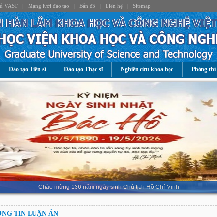
hủ VAST
|
Mạng lưới đào tạo
|
Bản đồ
|
Liên hệ
|
Sitemap
Đào tạo Tiến sĩ
Đào tạo Thạc sĩ
Nghiên cứu khoa học
Phòng thí
Chào mừng 136 năm ngày sinh Chủ tịch Hồ Chí Minh
NG TIN LUẬN ÁN