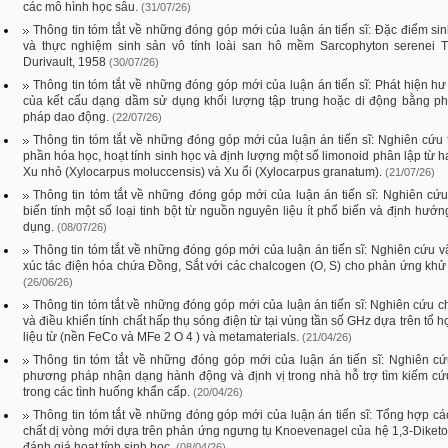
các mô hình học sâu.
(31/07/26)
Thông tin tóm tắt về những đóng góp mới của luận án tiến sĩ: Đặc điểm si
và thực nghiệm sinh sản vô tính loài san hô mềm Sarcophyton serenei Ti
Durivault, 1958
(30/07/26)
Thông tin tóm tắt về những đóng góp mới của luận án tiến sĩ: Phát hiện h
của kết cấu dạng dầm sử dụng khối lượng tập trung hoặc di động bằng p
pháp dao động.
(22/07/26)
Thông tin tóm tắt về những đóng góp mới của luận án tiến sĩ: Nghiên cứu
phần hóa học, hoạt tính sinh học và định lượng một số limonoid phân lập từ ha
Xu nhỏ (Xylocarpus moluccensis) và Xu ổi (Xylocarpus granatum).
(21/07/26)
Thông tin tóm tắt về những đóng góp mới của luận án tiến sĩ: Nghiên cứu
biến tính một số loại tinh bột từ nguồn nguyên liệu ít phổ biến và định hướ
dụng.
(08/07/26)
Thông tin tóm tắt về những đóng góp mới của luận án tiến sĩ: Nghiên cứu vậ
xúc tác điện hóa chứa Đồng, Sắt với các chalcogen (O, S) cho phản ứng kh
(26/06/26)
Thông tin tóm tắt về những đóng góp mới của luận án tiến sĩ: Nghiên cứu c
và điều khiển tính chất hấp thụ sóng điện từ tại vùng tần số GHz dựa trên tổ h
liệu từ (nền FeCo và MFe 2 O 4 ) và metamaterials.
(21/04/26)
Thông tin tóm tắt về những đóng góp mới của luận án tiến sĩ: Nghiên c
phương pháp nhận dạng hành động và định vị trong nhà hỗ trợ tìm kiếm c
trong các tình huống khẩn cấp.
(20/04/26)
Thông tin tóm tắt về những đóng góp mới của luận án tiến sĩ: Tổng hợp c
chất dị vòng mới dựa trên phản ứng ngưng tụ Knoevenagel của hệ 1,3-Diket
đánh giá hoạt tính sinh học.
(08/04/26)