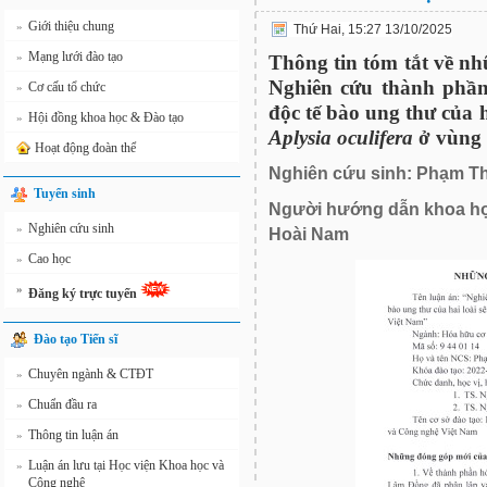
Giới thiệu chung
»
Thứ Hai, 15:27 13/10/2025
Mạng lưới đào tạo
»
Thông tin tóm tắt về nh
Nghiên cứu thành phần
Cơ cấu tổ chức
»
độc tế bào ung thư của h
Hội đồng khoa học & Đào tạo
»
Aplysia oculifera
ở vùng 
Hoạt động đoàn thể
Nghiên cứu sinh: Phạm T
Tuyển sinh
Người hướng dẫn khoa họ
Nghiên cứu sinh
»
Hoài Nam
Cao học
»
»
Đăng ký trực tuyến
Đào tạo Tiến sĩ
Chuyên ngành & CTĐT
»
Chuẩn đầu ra
»
Thông tin luận án
»
Luận án lưu tại Học viện Khoa học và
»
Công nghệ