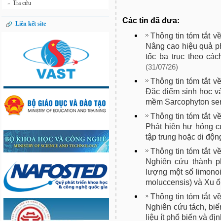
Tra cứu
»
Các tin đã đưa:
Liên kết site
Thông tin tóm tắt v
Nâng cao hiệu quả ph
tốc ba trục theo cá
(31/07/26)
Thông tin tóm tắt v
Đặc điểm sinh học và
mềm Sarcophyton sere
Thông tin tóm tắt v
Phát hiện hư hỏng c
tập trung hoặc di đ
Thông tin tóm tắt v
Nghiên cứu thành ph
lượng một số limonoi
moluccensis) và Xu ổ
Thông tin tóm tắt v
Nghiên cứu tách, biến
liệu ít phổ biến và đ