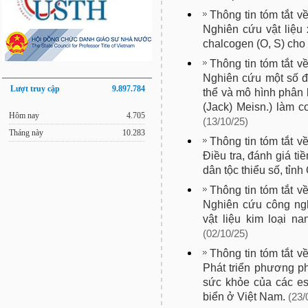
Thông tin tóm tắt v
Nghiên cứu vật liệu
chalcogen (O, S) ch
Thông tin tóm tắt v
Nghiên cứu một số đặ
Lượt truy cập
9.897.784
thể và mô hình phân
(Jack) Meisn.) làm 
Hôm nay
4.705
(13/10/25)
Tháng này
10.283
Thông tin tóm tắt v
Điều tra, đánh giá t
dân tộc thiểu số, tỉnh
Thông tin tóm tắt v
Nghiên cứu công ng
vật liệu kim loại n
(02/10/25)
Thông tin tóm tắt v
Phát triển phương ph
sức khỏe của các es
biển ở Việt Nam.
(23/