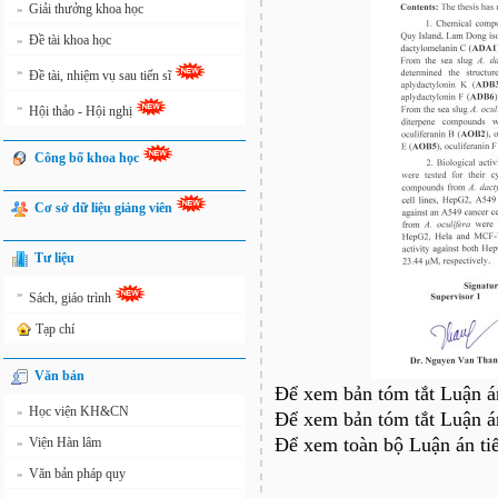
Giải thưởng khoa học
»
Đề tài khoa học
»
»
Đề tài, nhiệm vụ sau tiến sĩ
»
Hội thảo - Hội nghị
Công bố khoa học
Cơ sở dữ liệu giảng viên
Tư liệu
»
Sách, giáo trình
Tạp chí
Văn bản
Để xem bản tóm tắt Luận án
Học viện KH&CN
»
Để xem bản tóm tắt Luận án
Để xem toàn bộ Luận án tiế
Viện Hàn lâm
»
Văn bản pháp quy
»