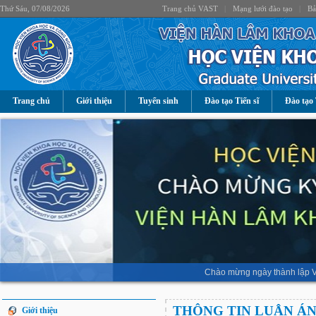
Thứ Sáu, 07/08/2026
Trang chủ VAST
|
Mạng lưới đào tạo
|
Bả
Trang chủ
Giới thiệu
Tuyển sinh
Đào tạo Tiến sĩ
Đào tạo 
Chào mừng ngày thành lập V
THÔNG TIN LUẬN Á
Giới thiệu