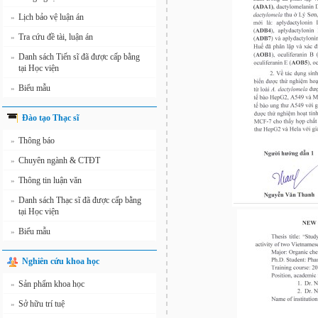
Lịch bảo vệ luận án
»
Tra cứu đề tài, luận án
»
Danh sách Tiến sĩ đã được cấp bằng
»
tại Học viện
Biểu mẫu
»
Đào tạo Thạc sĩ
Thông báo
»
Chuyên ngành & CTĐT
»
Thông tin luận văn
»
Danh sách Thạc sĩ đã được cấp bằng
»
tại Học viện
Biểu mẫu
»
Nghiên cứu khoa học
Sản phẩm khoa học
»
Sở hữu trí tuệ
»