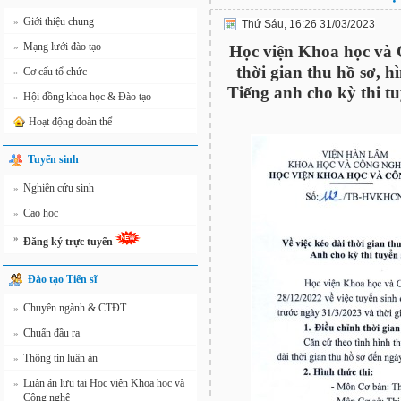
Giới thiệu chung
»
Thứ Sáu, 16:26 31/03/2023
Mạng lưới đào tạo
»
Học viện Khoa học và 
thời gian thu hồ sơ, h
Cơ cấu tổ chức
»
Tiếng anh cho kỳ thi tu
Hội đồng khoa học & Đào tạo
»
Hoạt động đoàn thể
Tuyển sinh
Nghiên cứu sinh
»
Cao học
»
»
Đăng ký trực tuyến
Đào tạo Tiến sĩ
Chuyên ngành & CTĐT
»
Chuẩn đầu ra
»
Thông tin luận án
»
Luận án lưu tại Học viện Khoa học và
»
Công nghệ