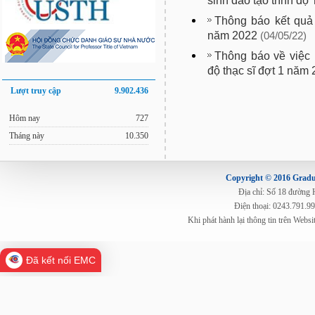
sinh đào tạo trình độ
Thông báo kết quả 
năm 2022
(04/05/22)
Thông báo về việc p
độ thạc sĩ đợt 1 năm
Lượt truy cập
9.902.436
Hôm nay
727
Tháng này
10.350
Copyright © 2016 Gradua
Địa chỉ: Số 18 đường
Điện thoại: 0243.791.9
Khi phát hành lại thông tin trên Web
Đã kết nối EMC