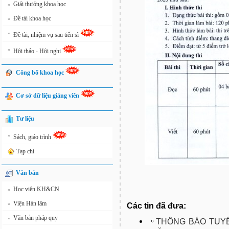
Giải thưởng khoa học
»
Đề tài khoa học
»
»
Đề tài, nhiệm vụ sau tiến sĩ
»
Hội thảo - Hội nghị
Công bố khoa học
Cơ sở dữ liệu giảng viên
Tư liệu
»
Sách, giáo trình
Tạp chí
Văn bản
Học viện KH&CN
»
Viện Hàn lâm
»
Các tin đã đưa:
Văn bản pháp quy
»
THÔNG BÁO TUYỂ