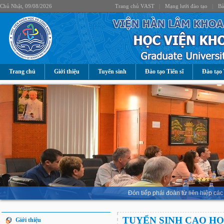
Chủ Nhật, 09/08/2026
Trang chủ VAST
|
Mạng lưới đào tạo
|
Bả
Trang chủ
Giới thiệu
Tuyển sinh
Đào tạo Tiến sĩ
Đào tạo 
Đón tiếp phái đoàn từ liên hiệp 
TUYỂN SINH CAO H
Giới thiệu