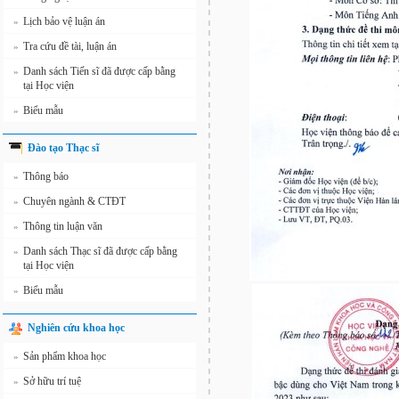
Lịch bảo vệ luận án
»
Tra cứu đề tài, luận án
»
Danh sách Tiến sĩ đã được cấp bằng
»
tại Học viện
Biểu mẫu
»
Đào tạo Thạc sĩ
Thông báo
»
Chuyên ngành & CTĐT
»
Thông tin luận văn
»
Danh sách Thạc sĩ đã được cấp bằng
»
tại Học viện
Biểu mẫu
»
Nghiên cứu khoa học
Sản phẩm khoa học
»
Sở hữu trí tuệ
»