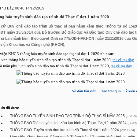
Thứ Bảy, 08:40 14/12/2019
ng báo tuyển sinh đào tạo trình độ Thạc sĩ đợt 1 năm 2020
 cứ Quy chế đào tạo trình độ thạc sĩ ban hành kèm theo Thông tư số 15/2
T ngày 15/5/2014 của Bộ trưởng Bộ Giáo dục và Đào tạo; Quy chế đào tạo t
 sĩ ban hành kèm theo quyết định số 775/QĐ-HVKHCN ngày 21/11/2016 của G
 viện Khoa học và Công nghệ (KHCN);
viện KHCN thông báo tuyển sinh đào tạo thạc sĩ đợt 1-2020 như sau:
 văn thông báo tuyển sinh đào tạo trình độ Thạc sĩ đợt 1 năm 2020,
tải về tại đây
ải mẫu phụ lục tuyển sinh đào tạo trình độ Thạc sĩ đợt 1 năm 2020,
tải về tại đây
Về đầu bài viết
|
Tạo trang in
|
Ý kiến
tin đã đưa:
THÔNG BÁO TUYỂN SINH ĐÀO TẠO TRÌNH ĐỘ THẠC SĨ NĂM 2025
(15/03/
THÔNG BÁO Điểm tuyển sinh đào tạo trình độ Thạc sĩ đợt 1 năm 2024
(30/05
THÔNG BÁO: Tuyển sinh đào tạo trình độ Thạc sĩ đợt 1 năm 2024
(29/03/24)