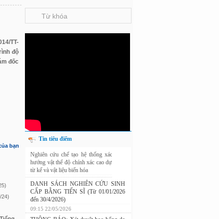
014/TT-
rình độ
iám đốc
Tin tiêu điểm
 của bạn
Nghiên cứu chế tạo hệ thống xác định
hướng vật thể độ chính xác cao dựa trên
từ kế và vật liệu biến hóa
9:33 sáng thứ hai, 03/08/2026
25)
DANH SÁCH NGHIÊN CỨU SINH
/24)
CẤP BẰNG TIẾN SĨ (Từ 01/01/2026
đến 30/4/2026)
09:15 22/05/2026