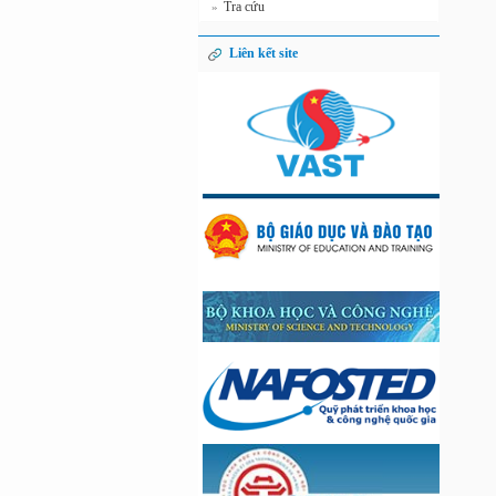
Tra cứu
»
Liên kết site