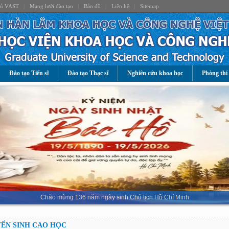
hủ VAST
|
Mạng lưới đào tạo
|
Bản đồ
|
Liên hệ
|
Sitemap
Đào tạo Tiến sĩ
Đào tạo Thạc sĩ
Nghiên cứu khoa học
Phòng thí
Chào mừng 136 năm ngày sinh Chủ tịch Hồ Chí Minh
ỂN SINH CAO HỌC