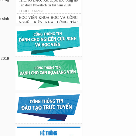
Tiếng
THÔNG BÁO: Xét duyệt học bổng do
Tập đoàn Novatech tài trợ năm 2026
01:50 19/06/2026
n sinh
HỌC VIỆN KHOA HỌC VÀ CÔNG
NGHỆ TRIỂN KHAI CÔNG TÁC
ĐÀO TẠO TRONG LĨNH VỰC
CÔNG NGHỆ KỸ THUẬT HẠT
NHÂN
03:41 08/07/2026
Nghiên cứu chế tạo hệ thống xác định
hướng vật thể độ chính xác cao dựa trên
m 2019
từ kế và vật liệu biến hóa
9:33 sáng thứ hai, 03/08/2026