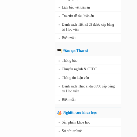
Lịch bảo vệ luận án
»
Tra cứu đề tài, luận án
»
Danh sách Tiến sĩ đã được cấp bằng
»
tại Học viện
Biểu mẫu
»
Đào tạo Thạc sĩ
Thông báo
»
Chuyên ngành & CTĐT
»
Thông tin luận văn
»
Danh sách Thạc sĩ đã được cấp bằng
»
tại Học viện
Biểu mẫu
»
Nghiên cứu khoa học
Sản phẩm khoa học
»
Sở hữu trí tuệ
»