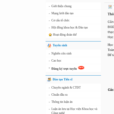
Giới thiệu chung
»
Mạng lưới đào tạo
»
Thô
Cơ cấu tổ chức
»
Căn
BGDĐ
Hội đồng khoa học & Đào tạo
»
thạc
Hoạt động đoàn thể
Học
Học 
Tuyển sinh
Toàn
Nghiên cứu sinh
»
Để t
Cao học
»
»
Đăng ký trực tuyến
Đào tạo Tiến sĩ
Chuyên ngành & CTĐT
»
Các 
Chuẩn đầu ra
»
Thông tin luận án
»
Luận án lưu tại Học viện Khoa học và
»
Công nghệ