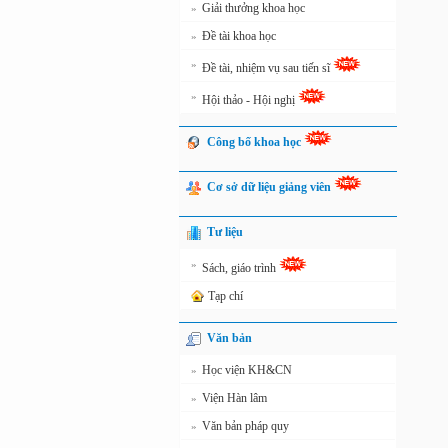
Giải thưởng khoa học
»
Đề tài khoa học
»
»
Đề tài, nhiệm vụ sau tiến sĩ
»
Hội thảo - Hội nghị
Công bố khoa học
Cơ sở dữ liệu giảng viên
Tư liệu
»
Sách, giáo trình
Tạp chí
Văn bản
Học viện KH&CN
»
Viện Hàn lâm
»
Văn bản pháp quy
»