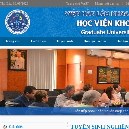
Thứ Bảy, 08/08/2026
Trang chủ VAST
|
Mạng lưới đào tạo
|
Bả
Trang chủ
Giới thiệu
Tuyển sinh
Đào tạo Tiến sĩ
Đào tạo 
Đón tiếp phái đoàn từ liên hiệp 
TUYỂN SINH NGHIÊN
Giới thiệu