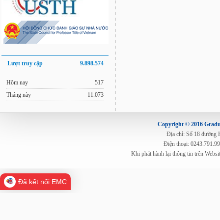
Lượt truy cập
9.898.574
Hôm nay
517
Tháng này
11.073
Copyright © 2016 Gradua
Địa chỉ: Số 18 đường
Điện thoại: 0243.791.9
Khi phát hành lại thông tin trên Web
Đã kết nối EMC