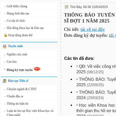
Giới thiệu chung
»
Thứ Bảy, 09:36 15/03/2025
Mạng lưới đào tạo
»
THÔNG BÁO TUYỂN 
SĨ ĐỢT 1 NĂM 2025
Cơ cấu tổ chức
»
Hội đồng khoa học & Đào tạo
»
Chi tiết:
tải về tại đây
Đơn đăng ký dự tuyển:
tải 
Hoạt động đoàn thể
Tuyển sinh
Nghiên cứu sinh
»
Các tin đã đưa:
Cao học
»
QĐ: Về việc công n
»
Đăng ký trực tuyến
2025
(08/12/25)
THÔNG BÁO: Tuyển 
Đào tạo Tiến sĩ
2025
(22/09/25)
Chuyên ngành & CTĐT
»
THÔNG BÁO: Tuyển 
Chuẩn đầu ra
»
2024
(29/03/24)
Thông tin luận án
»
Học viện Khoa học
thời gian thu hồ sơ t
Luận án lưu tại Học viện Khoa học và
»
Công nghệ