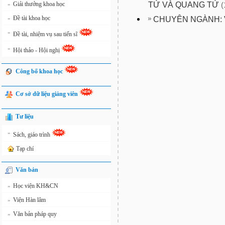
TỬ VÀ QUANG TỬ
Giải thưởng khoa học
»
(
Đề tài khoa học
CHUYÊN NGÀNH: V
»
»
Đề tài, nhiệm vụ sau tiến sĩ
»
Hội thảo - Hội nghị
Công bố khoa học
Cơ sở dữ liệu giảng viên
Tư liệu
»
Sách, giáo trình
Tạp chí
Văn bản
Học viện KH&CN
»
Viện Hàn lâm
»
Văn bản pháp quy
»