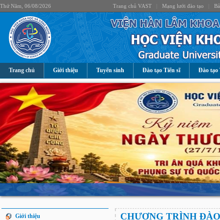
Thứ Năm, 06/08/2026
Trang chủ VAST
|
Mạng lưới đào tạo
|
Bả
Trang chủ
Giới thiệu
Tuyển sinh
Đào tạo Tiến sĩ
Đào tạo 
CHƯƠNG TRÌNH ĐÀO
Giới thiệu