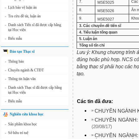
7.
Các 
MSE5025
Lịch bảo vệ luận án
»
8.
Ăn m
MSE5026
Tra cứu đề tài, luận án
»
9.
Khoa
MSE5027
Danh sách Tiến sĩ đã được cấp bằng
»
3. Các chuyên đề tiến sĩ
tại Học viện
4. Tiểu luận tổng quan
Biểu mẫu
»
5. Luận án
Tổng số tín chỉ
Đào tạo Thạc sĩ
Lưu ý: Khung chương trình 
đúng hoặc phù hợp. NCS có
Thông báo
»
bằng thạc sĩ phải học các h
Chuyên ngành & CTĐT
»
tạo.
Thông tin luận văn
»
Danh sách Thạc sĩ đã được cấp bằng
»
tại Học viện
Các tin đã đưa:
Biểu mẫu
»
CHUYÊN NGÀNH 
Nghiên cứu khoa học
CHUYÊN NGÀNH: 
Sản phẩm khoa học
»
(20/08/17)
Sở hữu trí tuệ
»
CHUYÊN NGÀNH: 