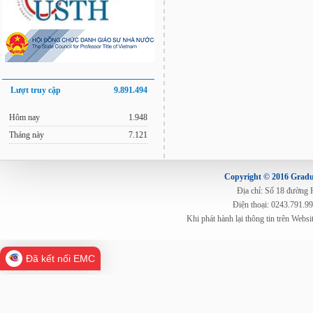
Lượt truy cập
9.891.494
Hôm nay
1.948
Tháng này
7.121
Copyright © 2016 Gradua
Địa chỉ: Số 18 đường
Điện thoại: 0243.791.9
Khi phát hành lại thông tin trên Web
Đã kết nối EMC