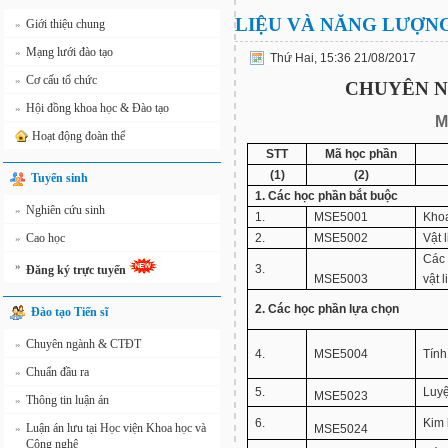
LIỆU VÀ NĂNG LƯỢN
Giới thiệu chung
»
Mạng lưới đào tạo
»
Thứ Hai, 15:36 21/08/2017
Cơ cấu tổ chức
»
CHUYÊN N
Hội đồng khoa học & Đào tạo
»
M
Hoạt động đoàn thể
STT
Mã học phần
(1)
(2)
Tuyển sinh
1. Các học phần bắt buộc
Nghiên cứu sinh
»
1.
MSE5001
Khoa
Cao học
2.
MSE5002
Vật 
»
Các
»
3.
Đăng ký trực tuyến
MSE5003
vật l
2. Các học phần lựa chọn
Đào tạo Tiến sĩ
Chuyên ngành & CTĐT
»
4.
MSE5004
Tính
Chuẩn đầu ra
»
5.
Luyệ
MSE5023
Thông tin luận án
»
6.
Kim 
Luận án lưu tại Học viện Khoa học và
»
MSE5024
Công nghệ