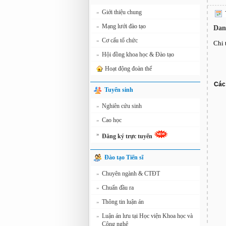
Giới thiệu chung
»
Mạng lưới đào tạo
»
Dan
Cơ cấu tổ chức
»
Chi 
Hội đồng khoa học & Đào tạo
»
Hoạt động đoàn thể
Các 
Tuyển sinh
Nghiên cứu sinh
»
Cao học
»
»
Đăng ký trực tuyến
Đào tạo Tiến sĩ
Chuyên ngành & CTĐT
»
Chuẩn đầu ra
»
Thông tin luận án
»
Luận án lưu tại Học viện Khoa học và
»
Công nghệ