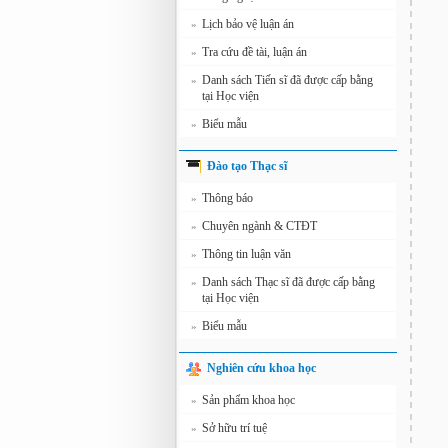
Lịch bảo vệ luận án
»
Tra cứu đề tài, luận án
»
Danh sách Tiến sĩ đã được cấp bằng
»
tại Học viện
Biểu mẫu
»
Đào tạo Thạc sĩ
Thông báo
»
Chuyên ngành & CTĐT
»
Thông tin luận văn
»
Danh sách Thạc sĩ đã được cấp bằng
»
tại Học viện
Biểu mẫu
»
Nghiên cứu khoa học
Sản phẩm khoa học
»
Sở hữu trí tuệ
»