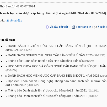
Thứ Sáu, 14:42 05/07/2024
h sách học viên được cấp bằng Tiến sĩ (Từ ngày01/01/2024 đến 01/7/2024)
tiết:
tải về tại đây
Về đầu bài viết
|
Tạo trang in
|
Ý kiến
tin đã đưa:
DANH SÁCH NGHIÊN CỨU SINH CẤP BẰNG TIẾN SĨ (Từ 01/01/202
30/4/2026)
(22/05/26)
DANH SÁCH NGHIÊN CỨU SINH CẤP BẰNG TIẾN SĨ NĂM 2025
(31/12/25)
Thông báo: Danh sách nghiên cứu sinh cấp bằng Tiến sĩ
(31/12/24)
HỌC VIỆN KHOA HỌC VÀ CÔNG NGHỆ CẤP BẰNG TIẾN SĨ ĐỢT II NĂM
(08/01/24)
DANH SÁCH HỌC VIÊN ĐƯỢC CẤP BẰNG TIẾN SĨ ĐỢT 1 NĂM 2023
(25/0
Học viện Khoa học và Công nghệ Thông báo danh sách tiến sĩ được cấp
đợt 1 năm 2022
(20/05/22)
Thông báo Danh sách tiến sĩ được cấp bằng đợt 2 năm 2021
(03/12/21)
Thông báo Danh sách tiến sĩ được cấp bằng đợt 1 năm 2021
(30/06/21)