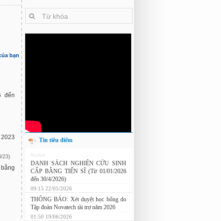
 của bạn
6 đến
 2023
Tin tiêu điểm
Nghiên cứu chế tạo hệ thống xác định
8/23)
hướng vật thể độ chính xác cao dựa trên
 bằng
từ kế và vật liệu biến hóa
DANH SÁCH NGHIÊN CỨU SINH
CẤP BẰNG TIẾN SĨ (Từ 01/01/2026
đến 30/4/2026)
09:15 22/05/2026
THÔNG BÁO: Xét duyệt học bổng do