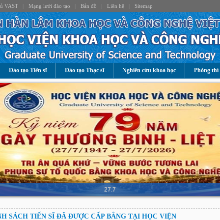
hủ VAST
|
Mạng lưới đào tạo
|
Bản đồ
|
Liên hệ
|
Sitemap
Đào tạo Tiến sĩ
Đào tạo Thạc sĩ
Nghiên cứu khoa học
Phòng thí
27.7
H SÁCH TIẾN SĨ ĐÃ ĐƯỢC CẤP BẰNG TẠI HỌC VIỆN