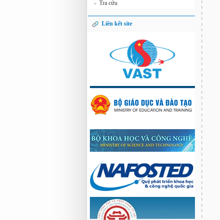
Tra cứu
»
Liên kết site