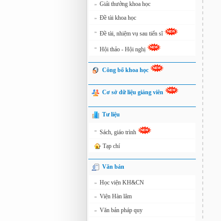
Giải thưởng khoa học
»
Đề tài khoa học
»
»
Đề tài, nhiệm vụ sau tiến sĩ
»
Hội thảo - Hội nghị
Công bố khoa học
Cơ sở dữ liệu giảng viên
Tư liệu
»
Sách, giáo trình
Tạp chí
Văn bản
Học viện KH&CN
»
Viện Hàn lâm
»
Văn bản pháp quy
»