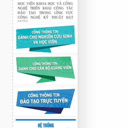
Tập đoàn Novatech tài trợ năm 2026
01:50 19/06/2026
HỌC VIỆN KHOA HỌC VÀ CÔNG
NGHỆ TRIỂN KHAI CÔNG TÁC
ĐÀO TẠO TRONG LĨNH VỰC
CÔNG NGHỆ KỸ THUẬT HẠT
NHÂN
03:41 08/07/2026
GIAO LƯU TRAO ĐỔI HỌC THUẬT
GIỮA HỌC VIỆN KHOA HỌC VÀ
CÔNG NGHỆ VỚI TRƯỜNG ĐẠI
HỌC OSAKA, TRƯỜNG TRUNG
HỌC HYOGO (NHẬT BẢN) VÀ
TRƯỜNG TRUNG HỌC PHỔ
THÔNG CHUYÊN KHOA HỌC TỰ
NHIÊN
02:22 23/07/2026
Nghiên cứu chế tạo hệ thống xác định
hướng vật thể độ chính xác cao dựa trên
từ kế và vật liệu biến hóa
9:33 sáng thứ hai, 03/08/2026