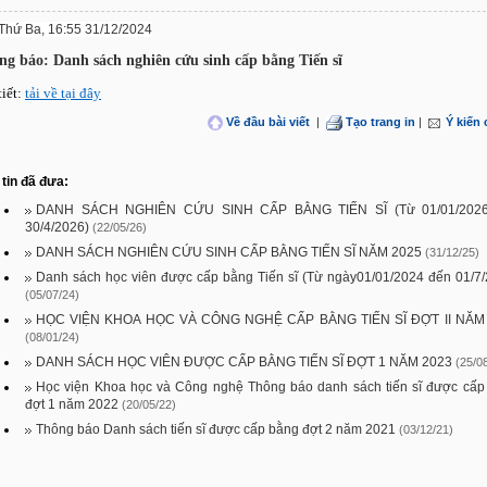
Thứ Ba, 16:55 31/12/2024
ng báo: Danh sách nghiên cứu sinh cấp bằng Tiến sĩ
tiết:
tải về tại đây
Về đầu bài viết
|
Tạo trang in
|
Ý kiến
tin đã đưa:
DANH SÁCH NGHIÊN CỨU SINH CẤP BẰNG TIẾN SĨ (Từ 01/01/202
30/4/2026)
(22/05/26)
DANH SÁCH NGHIÊN CỨU SINH CẤP BẰNG TIẾN SĨ NĂM 2025
(31/12/25)
Danh sách học viên được cấp bằng Tiến sĩ (Từ ngày01/01/2024 đến 01/7/
(05/07/24)
HỌC VIỆN KHOA HỌC VÀ CÔNG NGHỆ CẤP BẰNG TIẾN SĨ ĐỢT II NĂM
(08/01/24)
DANH SÁCH HỌC VIÊN ĐƯỢC CẤP BẰNG TIẾN SĨ ĐỢT 1 NĂM 2023
(25/0
Học viện Khoa học và Công nghệ Thông báo danh sách tiến sĩ được cấp
đợt 1 năm 2022
(20/05/22)
Thông báo Danh sách tiến sĩ được cấp bằng đợt 2 năm 2021
(03/12/21)