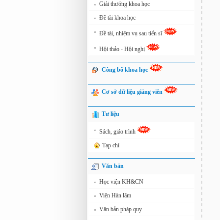
Giải thưởng khoa học
»
Đề tài khoa học
»
»
Đề tài, nhiệm vụ sau tiến sĩ
»
Hội thảo - Hội nghị
Công bố khoa học
Cơ sở dữ liệu giảng viên
Tư liệu
»
Sách, giáo trình
Tạp chí
Văn bản
Học viện KH&CN
»
Viện Hàn lâm
»
Văn bản pháp quy
»