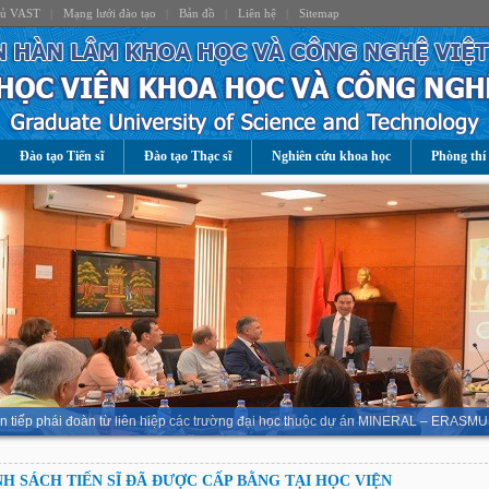
hủ VAST
|
Mạng lưới đào tạo
|
Bản đồ
|
Liên hệ
|
Sitemap
Đào tạo Tiến sĩ
Đào tạo Thạc sĩ
Nghiên cứu khoa học
Phòng thí
n tiếp phái đoàn từ liên hiệp các trường đại học thuộc dự án MINERAL – ERASMU
H SÁCH TIẾN SĨ ĐÃ ĐƯỢC CẤP BẰNG TẠI HỌC VIỆN