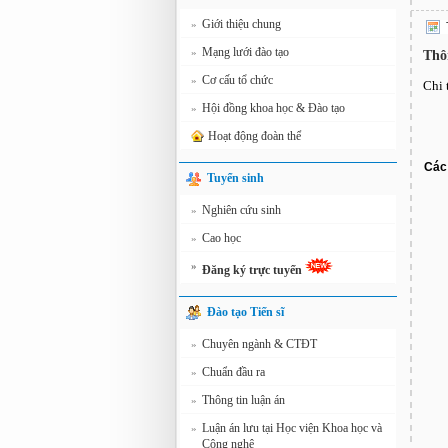
Giới thiệu chung
»
Mạng lưới đào tạo
»
Thô
Cơ cấu tổ chức
»
Chi 
Hội đồng khoa học & Đào tạo
»
Hoạt động đoàn thể
Các 
Tuyển sinh
Nghiên cứu sinh
»
Cao học
»
»
Đăng ký trực tuyến
Đào tạo Tiến sĩ
Chuyên ngành & CTĐT
»
Chuẩn đầu ra
»
Thông tin luận án
»
Luận án lưu tại Học viện Khoa học và
»
Công nghệ