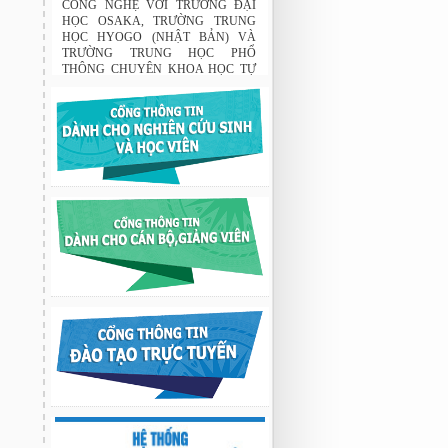
CÔNG NGHỆ VỚI TRƯỜNG ĐẠI
HỌC OSAKA, TRƯỜNG TRUNG
HỌC HYOGO (NHẬT BẢN) VÀ
TRƯỜNG TRUNG HỌC PHỔ
THÔNG CHUYÊN KHOA HỌC TỰ
NHIÊN
02:22 23/07/2026
THÔNG BÁO: Về việc đăng ký tham
gia lớp bồi dưỡng nghiệp vụ sư phạm
cho giảng viên.
03:12 29/07/2026
Nghiên cứu chế tạo hệ thống xác định
hướng vật thể độ chính xác cao dựa trên
từ kế và vật liệu biến hóa
9:33 sáng thứ hai, 03/08/2026
Nghiên cứu chế tạo hệ thống xác định
hướng vật thể độ chính xác cao dựa trên
từ kế và vật liệu biến hóa
9:33 sáng thứ hai, 03/08/2026