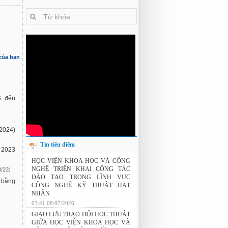
 của bạn
6 đến
2024)
Tin tiêu điểm
 2023
THÔNG BÁO: Xét duyệt học bổng do
HỌC VIỆN KHOA HỌC VÀ CÔNG
Tập đoàn Novatech tài trợ năm 2026
8/23)
NGHỆ TRIỂN KHAI CÔNG TÁC
ĐÀO TẠO TRONG LĨNH VỰC
 bằng
CÔNG NGHỆ KỸ THUẬT HẠT
NHÂN
03:41 08/07/2026
GIAO LƯU TRAO ĐỔI HỌC THUẬT
GIỮA HỌC VIỆN KHOA HỌC VÀ