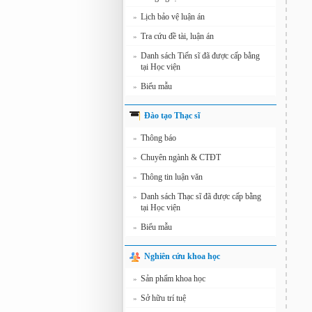
Lịch bảo vệ luận án
»
Tra cứu đề tài, luận án
»
Danh sách Tiến sĩ đã được cấp bằng
»
tại Học viện
Biểu mẫu
»
Đào tạo Thạc sĩ
Thông báo
»
Chuyên ngành & CTĐT
»
Thông tin luận văn
»
Danh sách Thạc sĩ đã được cấp bằng
»
tại Học viện
Biểu mẫu
»
Nghiên cứu khoa học
Sản phẩm khoa học
»
Sở hữu trí tuệ
»