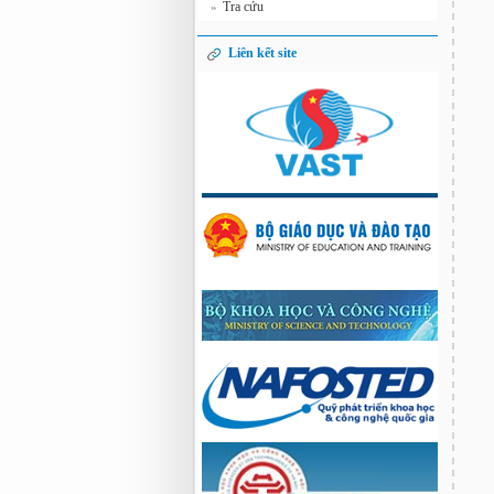
Tra cứu
»
Liên kết site