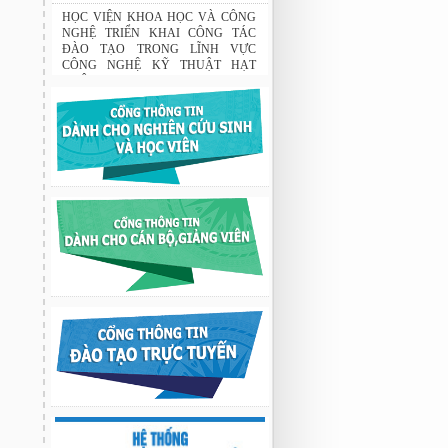
Tập đoàn Novatech tài trợ năm 2026
01:50 19/06/2026
HỌC VIỆN KHOA HỌC VÀ CÔNG
NGHỆ TRIỂN KHAI CÔNG TÁC
ĐÀO TẠO TRONG LĨNH VỰC
CÔNG NGHỆ KỸ THUẬT HẠT
NHÂN
03:41 08/07/2026
GIAO LƯU TRAO ĐỔI HỌC THUẬT
GIỮA HỌC VIỆN KHOA HỌC VÀ
CÔNG NGHỆ VỚI TRƯỜNG ĐẠI
HỌC OSAKA, TRƯỜNG TRUNG
HỌC HYOGO (NHẬT BẢN) VÀ
TRƯỜNG TRUNG HỌC PHỔ
THÔNG CHUYÊN KHOA HỌC TỰ
NHIÊN
02:22 23/07/2026
Nghiên cứu chế tạo hệ thống xác định
hướng vật thể độ chính xác cao dựa trên
từ kế và vật liệu biến hóa
9:33 sáng thứ hai, 03/08/2026