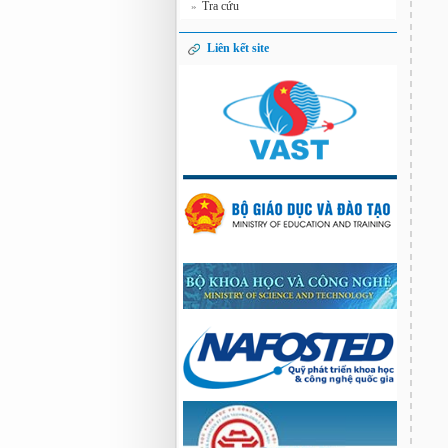
Tra cứu
»
Liên kết site