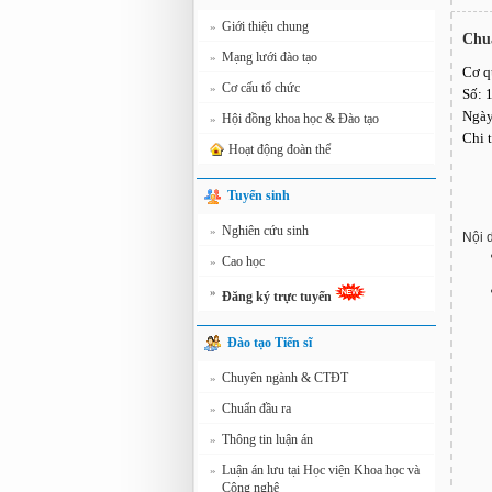
Giới thiệu chung
»
Chuẩ
Mạng lưới đào tạo
»
Cơ q
Cơ cấu tổ chức
»
Số:
Ngày
Hội đồng khoa học & Đào tạo
»
Chi 
Hoạt động đoàn thể
Tuyển sinh
Nghiên cứu sinh
»
Nội 
Cao học
»
»
Đăng ký trực tuyến
Đào tạo Tiến sĩ
Chuyên ngành & CTĐT
»
Chuẩn đầu ra
»
Thông tin luận án
»
Luận án lưu tại Học viện Khoa học và
»
Công nghệ