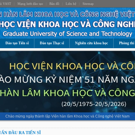
hủ VAST
|
Mạng lưới đào tạo
|
Bản đồ
|
Liên hệ
|
Sitemap
Đào tạo Tiến sĩ
Đào tạo Thạc sĩ
Nghiên cứu khoa học
Phòng thí
Chào mừng ngày thành lập Viện hàn lâm Khoa học và Công nghệ Việt Nam
ẨN ĐẦU RA TIẾN SĨ