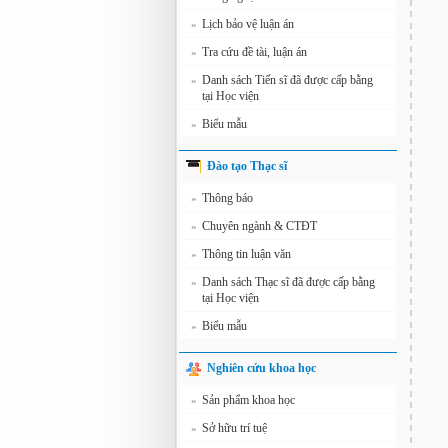
Lịch bảo vệ luận án
»
Tra cứu đề tài, luận án
»
Danh sách Tiến sĩ đã được cấp bằng
»
tại Học viện
Biểu mẫu
»
Đào tạo Thạc sĩ
Thông báo
»
Chuyên ngành & CTĐT
»
Thông tin luận văn
»
Danh sách Thạc sĩ đã được cấp bằng
»
tại Học viện
Biểu mẫu
»
Nghiên cứu khoa học
Sản phẩm khoa học
»
Sở hữu trí tuệ
»