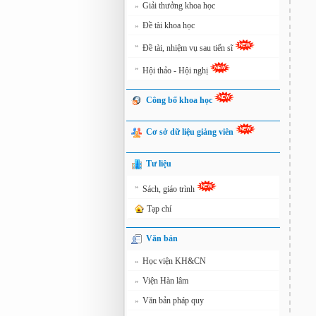
Giải thưởng khoa học
»
Đề tài khoa học
»
»
Đề tài, nhiệm vụ sau tiến sĩ
»
Hội thảo - Hội nghị
Công bố khoa học
Cơ sở dữ liệu giảng viên
Tư liệu
»
Sách, giáo trình
Tạp chí
Văn bản
Học viện KH&CN
»
Viện Hàn lâm
»
Văn bản pháp quy
»