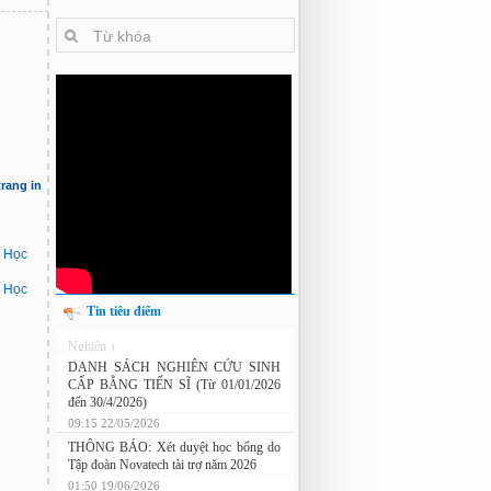
trang in
i Học
i Học
Tin tiêu điểm
Nghiên cứu chế tạo hệ thống xác định
hướng vật thể độ chính xác cao dựa trên
từ kế và vật liệu biến hóa
DANH SÁCH NGHIÊN CỨU SINH
CẤP BẰNG TIẾN SĨ (Từ 01/01/2026
đến 30/4/2026)
09:15 22/05/2026
THÔNG BÁO: Xét duyệt học bổng do