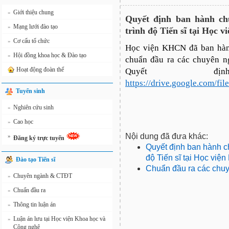
Giới thiệu chung
»
Quyết định ban hành ch
Mạng lưới đào tạo
»
trình độ Tiến sĩ tại Học 
Cơ cấu tổ chức
»
Học viện KHCN đã ban hà
Hội đồng khoa học & Đào tạo
»
chuẩn đầu ra các chuyên ng
Hoạt động đoàn thể
Quyết đ
https://drive.google.com
Tuyển sinh
Nghiên cứu sinh
»
Cao học
»
Nội dung đã đưa khác:
»
Đăng ký trực tuyến
Quyết định ban hành c
độ Tiến sĩ tại Học việ
Đào tạo Tiến sĩ
Chuẩn đầu ra các chuyê
Chuyên ngành & CTĐT
»
Chuẩn đầu ra
»
Thông tin luận án
»
Luận án lưu tại Học viện Khoa học và
»
Công nghệ