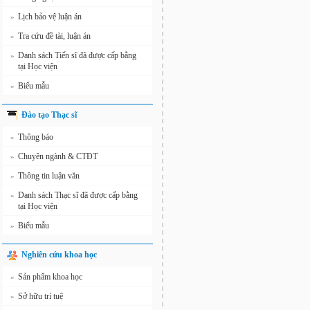
Lịch bảo vệ luận án
»
Tra cứu đề tài, luận án
»
Danh sách Tiến sĩ đã được cấp bằng
»
tại Học viện
Biểu mẫu
»
Đào tạo Thạc sĩ
Thông báo
»
Chuyên ngành & CTĐT
»
Thông tin luận văn
»
Danh sách Thạc sĩ đã được cấp bằng
»
tại Học viện
Biểu mẫu
»
Nghiên cứu khoa học
Sản phẩm khoa học
»
Sở hữu trí tuệ
»