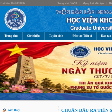
Thứ Sáu, 07/08/2026
Trang chủ VAST
|
Mạng lưới đào tạo
|
Bả
Trang chủ
Giới thiệu
Tuyển sinh
Đào tạo Tiến sĩ
Đào tạo 
CHUẨN ĐẦU RA TIẾN S
Giới thiệu