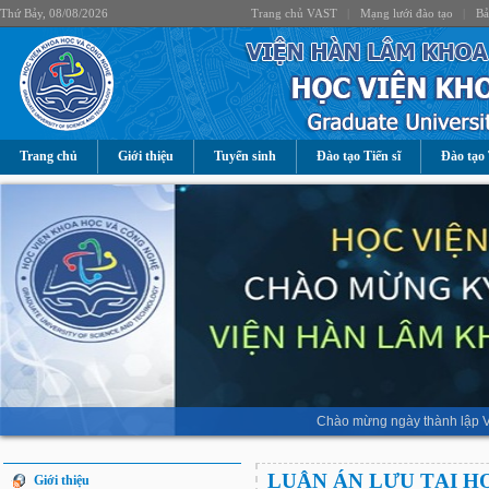
Thứ Bảy, 08/08/2026
Trang chủ VAST
|
Mạng lưới đào tạo
|
Bả
Trang chủ
Giới thiệu
Tuyển sinh
Đào tạo Tiến sĩ
Đào tạo 
Chào mừng ngày thành lập V
LUẬN ÁN LƯU TẠI H
Giới thiệu