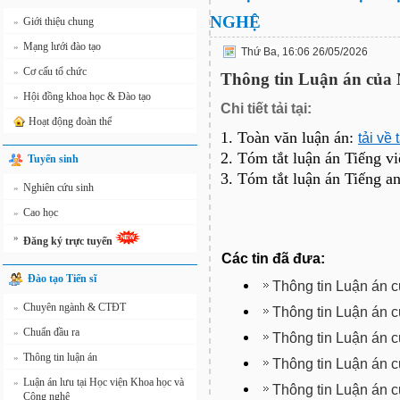
NGHỆ
Giới thiệu chung
»
Mạng lưới đào tạo
»
Thứ Ba, 16:06 26/05/2026
Cơ cấu tổ chức
»
Thông tin Luận án của
Hội đồng khoa học & Đào tạo
»
Chi tiết tải tại:
Hoạt động đoàn thể
1. Toàn văn luận án:
tải về 
2. Tóm tắt luận án Tiếng vi
Tuyển sinh
3. Tóm tắt luận án Tiếng a
Nghiên cứu sinh
»
Cao học
»
»
Đăng ký trực tuyến
Các tin đã đưa:
Đào tạo Tiến sĩ
Thông tin Luận án 
Chuyên ngành & CTĐT
»
Thông tin Luận án
Chuẩn đầu ra
»
Thông tin Luận án
Thông tin luận án
»
Thông tin Luận án
Luận án lưu tại Học viện Khoa học và
»
Thông tin Luận án 
Công nghệ