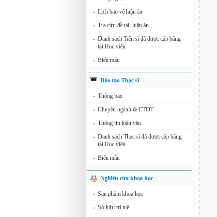
Lịch bảo vệ luận án
»
Tra cứu đề tài, luận án
»
Danh sách Tiến sĩ đã được cấp bằng
»
tại Học viện
Biểu mẫu
»
Đào tạo Thạc sĩ
Thông báo
»
Chuyên ngành & CTĐT
»
Thông tin luận văn
»
Danh sách Thạc sĩ đã được cấp bằng
»
tại Học viện
Biểu mẫu
»
Nghiên cứu khoa học
Sản phẩm khoa học
»
Sở hữu trí tuệ
»