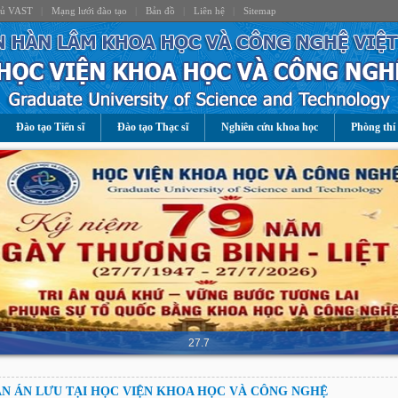
hủ VAST
|
Mạng lưới đào tạo
|
Bản đồ
|
Liên hệ
|
Sitemap
Đào tạo Tiến sĩ
Đào tạo Thạc sĩ
Nghiên cứu khoa học
Phòng thí
27.7
N ÁN LƯU TẠI HỌC VIỆN KHOA HỌC VÀ CÔNG NGHỆ