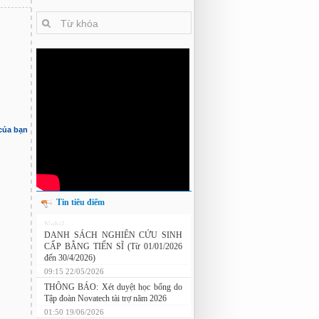
 của bạn
Tin tiêu điểm
Nghiên cứu chế tạo hệ thống xác định
hướng vật thể độ chính xác cao dựa trên
từ kế và vật liệu biến hóa
DANH SÁCH NGHIÊN CỨU SINH
CẤP BẰNG TIẾN SĨ (Từ 01/01/2026
đến 30/4/2026)
09:15 22/05/2026
THÔNG BÁO: Xét duyệt học bổng do