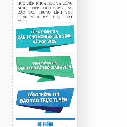
Tập đoàn Novatech tài trợ năm 2026
01:50 19/06/2026
HỌC VIỆN KHOA HỌC VÀ CÔNG
NGHỆ TRIỂN KHAI CÔNG TÁC
ĐÀO TẠO TRONG LĨNH VỰC
CÔNG NGHỆ KỸ THUẬT HẠT
NHÂN
03:41 08/07/2026
GIAO LƯU TRAO ĐỔI HỌC THUẬT
GIỮA HỌC VIỆN KHOA HỌC VÀ
CÔNG NGHỆ VỚI TRƯỜNG ĐẠI
HỌC OSAKA, TRƯỜNG TRUNG
HỌC HYOGO (NHẬT BẢN) VÀ
TRƯỜNG TRUNG HỌC PHỔ
THÔNG CHUYÊN KHOA HỌC TỰ
NHIÊN
02:22 23/07/2026
Nghiên cứu chế tạo hệ thống xác định
hướng vật thể độ chính xác cao dựa trên
từ kế và vật liệu biến hóa
9:33 sáng thứ hai, 03/08/2026