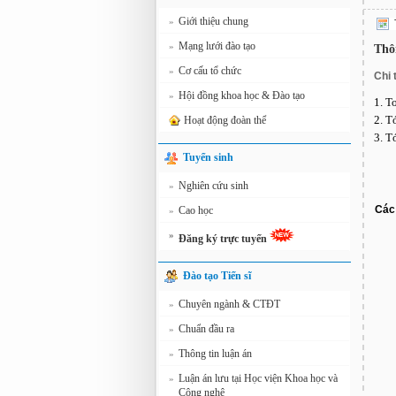
Giới thiệu chung
»
Mạng lưới đào tạo
»
Thô
Cơ cấu tổ chức
»
Chi t
Hội đồng khoa học & Đào tạo
»
1. T
2. T
Hoạt động đoàn thể
3. T
Tuyển sinh
Nghiên cứu sinh
»
Các 
Cao học
»
»
Đăng ký trực tuyến
Đào tạo Tiến sĩ
Chuyên ngành & CTĐT
»
Chuẩn đầu ra
»
Thông tin luận án
»
Luận án lưu tại Học viện Khoa học và
»
Công nghệ