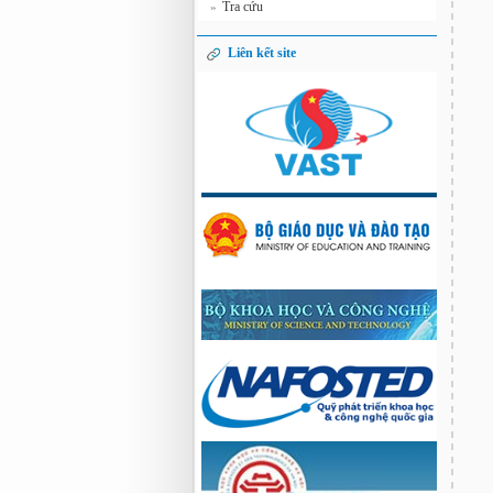
Tra cứu
»
Liên kết site