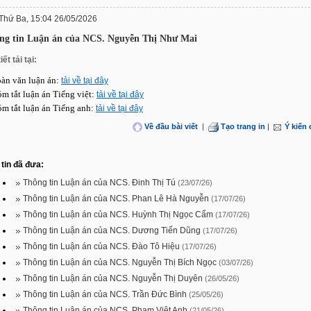
Thứ Ba, 15:04 26/05/2026
ng tin Luận án của NCS. Nguyễn Thị Như Mai
iết tải tại:
oàn văn luận án:
tải về tại đây
óm tắt luận án Tiếng việt:
tải về tại đây
óm tắt luận án Tiếng anh:
tải về tại đây
Về đầu bài viết
|
Tạo trang in
|
Ý kiến
tin đã đưa:
Thông tin Luận án của NCS. Đinh Thị Tú
(23/07/26)
Thông tin Luận án của NCS. Phan Lê Hà Nguyễn
(17/07/26)
Thông tin Luận án của NCS. Huỳnh Thị Ngọc Cẩm
(17/07/26)
Thông tin Luận án của NCS. Dương Tiến Dũng
(17/07/26)
Thông tin Luận án của NCS. Đào Tô Hiệu
(17/07/26)
Thông tin Luận án của NCS. Nguyễn Thị Bích Ngọc
(03/07/26)
Thông tin Luận án của NCS. Nguyễn Thị Duyên
(26/05/26)
Thông tin Luận án của NCS. Trần Đức Bình
(25/05/26)
Thông tin Luận án của NCS. Phạm Việt Anh
(21/05/26)