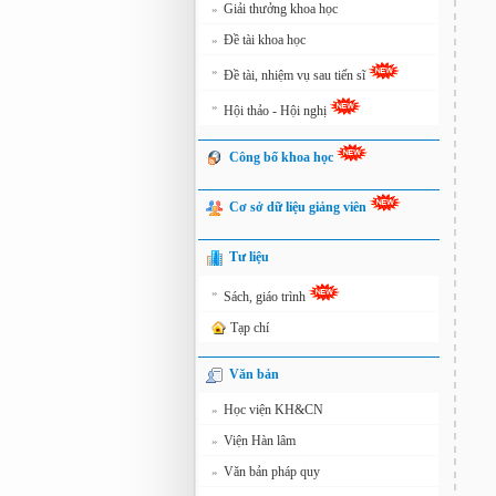
Giải thưởng khoa học
»
Đề tài khoa học
»
»
Đề tài, nhiệm vụ sau tiến sĩ
»
Hội thảo - Hội nghị
Công bố khoa học
Cơ sở dữ liệu giảng viên
Tư liệu
»
Sách, giáo trình
Tạp chí
Văn bản
Học viện KH&CN
»
Viện Hàn lâm
»
Văn bản pháp quy
»