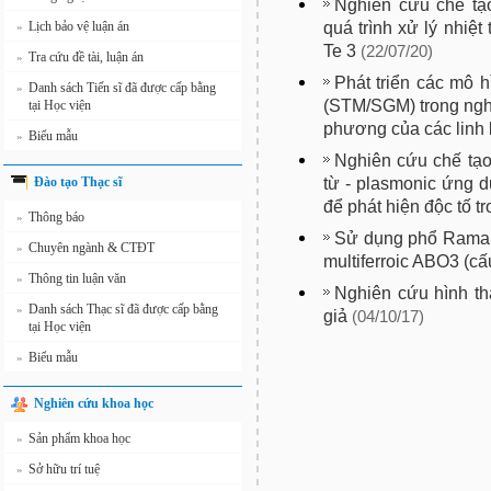
Nghiên cứu chế tạo
quá trình xử lý nhiệt 
Lịch bảo vệ luận án
»
Te 3
(22/07/20)
Tra cứu đề tài, luận án
»
Phát triển các mô h
Danh sách Tiến sĩ đã được cấp bằng
»
(STM/SGM) trong nghi
tại Học viện
phương của các linh k
Biểu mẫu
»
Nghiên cứu chế tạo 
từ - plasmonic ứng 
Đào tạo Thạc sĩ
để phát hiện độc tố t
Thông báo
»
Sử dụng phổ Raman 
Chuyên ngành & CTĐT
»
multiferroic ABO3 (cấ
Thông tin luận văn
»
Nghiên cứu hình th
Danh sách Thạc sĩ đã được cấp bằng
»
giả
(04/10/17)
tại Học viện
Biểu mẫu
»
Nghiên cứu khoa học
Sản phẩm khoa học
»
Sở hữu trí tuệ
»