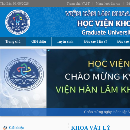
Thứ Bảy, 08/08/2026
Trang chủ VAST
|
Mạng lưới đào tạo
|
Bả
Trang chủ
Giới thiệu
Tuyển sinh
Đào tạo Tiến sĩ
Đào tạo 
Chào mừng ngày thành lập V
KHOA VẬT LÝ
Giới thiệu