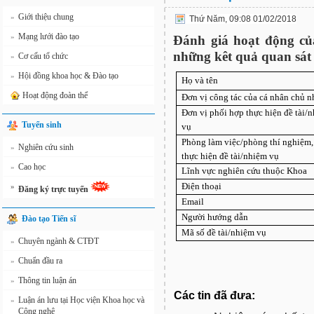
Giới thiệu chung
»
Thứ Năm, 09:08 01/02/2018
Mạng lưới đào tạo
»
Đánh giá hoạt động của
những kêt quả quan sát 
Cơ cấu tổ chức
»
Hội đồng khoa học & Đào tạo
»
Họ và tên
Hoạt động đoàn thể
Đơn vị công tác của cá nhân chủ 
Đơn vị phối hợp thực hiện đề tài/
Tuyển sinh
vụ
Phòng làm việc/phòng thí nghiệm,
Nghiên cứu sinh
»
thực hiện đề tài/nhiệm vụ
Cao học
»
Lĩnh vực nghiên cứu thuộc Khoa
Điện thoại
»
Đăng ký trực tuyến
Email
Người hướng dẫn
Đào tạo Tiến sĩ
Mã số đề tài/nhiệm vụ
Chuyên ngành & CTĐT
»
Chuẩn đầu ra
»
Thông tin luận án
»
Các tin đã đưa:
Luận án lưu tại Học viện Khoa học và
»
Công nghệ