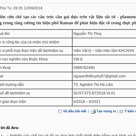
Thứ Tư, 09:35 12/09/2018
iên cứu chế tạo các cấu trúc cầu gai dựa trên vật liệu sắt từ - plasmon
g trong tăng cường tín hiệu phổ Raman để phát hiện độc tố trong thực 
và tên
Nguyễn Thị Thùy
 vị công tác của cá nhân chủ nhiệm
 vị phối hợp thực hiện đề tài/nhiệm vụ
Viện Vật lý – Viện Hàn lâm KHCNVN
h vực nghiên cứu thuộc Khoa
Vật lý
n thoại
0989782480
il
nguyenthithuyhy87@gmail.com
ời hướng dẫn
TS. Nghiêm Thị Hà Liên
số đề tài/nhiệm vụ
GUST.STS.ĐT2018-VL01
i gian thực hiện
6/2018 – 6/2021
Về đầu bài viết
|
Tạo trang in
|
Ý kiến
tin đã đưa:
Nghiên cứu chế tạo và tối ưu hóa tính chất nhiệt điện bằng quá trình xử lý