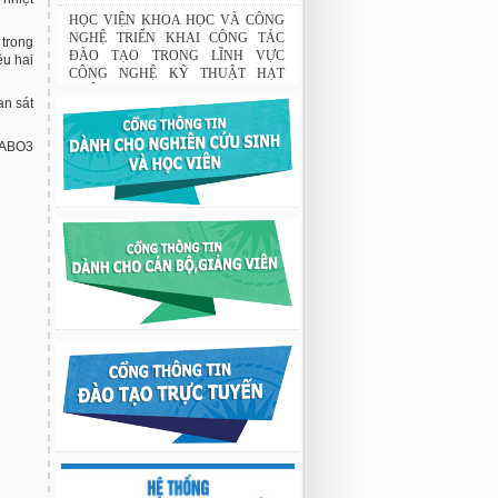
Tập đoàn Novatech tài trợ năm 2026
01:50 19/06/2026
 trong
ệu hai
HỌC VIỆN KHOA HỌC VÀ CÔNG
NGHỆ TRIỂN KHAI CÔNG TÁC
ĐÀO TẠO TRONG LĨNH VỰC
an sát
CÔNG NGHỆ KỸ THUẬT HẠT
NHÂN
c ABO3
03:41 08/07/2026
GIAO LƯU TRAO ĐỔI HỌC THUẬT
GIỮA HỌC VIỆN KHOA HỌC VÀ
CÔNG NGHỆ VỚI TRƯỜNG ĐẠI
HỌC OSAKA, TRƯỜNG TRUNG
HỌC HYOGO (NHẬT BẢN) VÀ
TRƯỜNG TRUNG HỌC PHỔ
THÔNG CHUYÊN KHOA HỌC TỰ
NHIÊN
02:22 23/07/2026
Nghiên cứu chế tạo hệ thống xác định
hướng vật thể độ chính xác cao dựa trên
từ kế và vật liệu biến hóa
9:33 sáng thứ hai, 03/08/2026