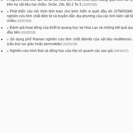
trên họ vật liệu hai chiều: SnSe, (Sb, Bi) 2 Te 3
(22/07/20)
Phát triển các mô hình tính toán cho kính hiển vi quét đầu dò (STM/SGM)
nghiên cứu tính chất điện tử và truyền dẫn địa phương của các linh kiện vật li
chiều
(22/07/20)
Đánh giá hoạt động của thiết bị quang học tai Hòa Lạc và những kêt quả qu
đầu tiên
(01/02/18)
Sử dụng phổ Raman nghiên cứu tính chất điện/từ của vật liệu multiferroi
(cấu trúc lục giác hoặc perovskite)
(31/01/18)
Nghiên cứu hình thái và động học của lớp vỏ quanh các sao giả
(04/10/17)