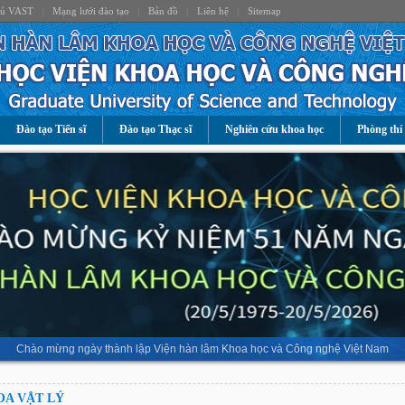
hủ VAST
|
Mạng lưới đào tạo
|
Bản đồ
|
Liên hệ
|
Sitemap
Đào tạo Tiến sĩ
Đào tạo Thạc sĩ
Nghiên cứu khoa học
Phòng thí
Chào mừng ngày thành lập Viện hàn lâm Khoa học và Công nghệ Việt Nam
A VẬT LÝ