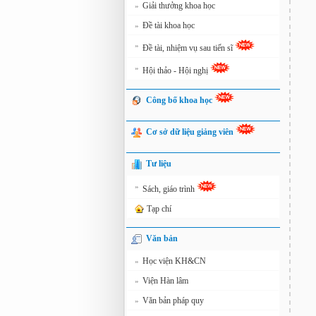
Giải thưởng khoa học
»
Đề tài khoa học
»
»
Đề tài, nhiệm vụ sau tiến sĩ
»
Hội thảo - Hội nghị
Công bố khoa học
Cơ sở dữ liệu giảng viên
Tư liệu
»
Sách, giáo trình
Tạp chí
Văn bản
Học viện KH&CN
»
Viện Hàn lâm
»
Văn bản pháp quy
»