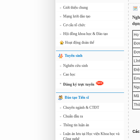
Giới thiệu chung
»
Mạng lưới đào tạo
»
Ngh
dụn
Cơ cấu tổ chức
»
Hội đồng khoa học & Đào tạo
»
Họ 
Hoạt động đoàn thể
Đơn
Đơn
Tuyển sinh
Lĩn
Nghiên cứu sinh
»
Điệ
Cao học
»
Ema
»
Đăng ký trực tuyến
Ngư
Mã 
Đào tạo Tiến sĩ
Thờ
Chuyên ngành & CTĐT
»
Chuẩn đầu ra
»
Thông tin luận án
»
Các 
Luận án lưu tại Học viện Khoa học và
»
Công nghệ