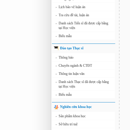
Lịch bảo vệ luận án
»
Tra cứu đề tài, luận án
»
Danh sách Tiến sĩ đã được cấp bằng
»
tại Học viện
Biểu mẫu
»
Đào tạo Thạc sĩ
Thông báo
»
Chuyên ngành & CTĐT
»
Thông tin luận văn
»
Danh sách Thạc sĩ đã được cấp bằng
»
tại Học viện
Biểu mẫu
»
Nghiên cứu khoa học
Sản phẩm khoa học
»
Sở hữu trí tuệ
»