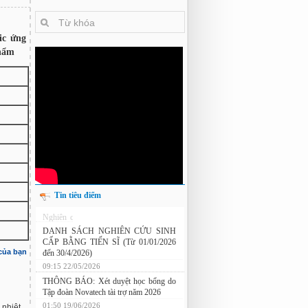
ic ứng
phẩm
Tin tiêu điểm
Nghiên cứu chế tạo hệ thống xác định
hướng vật thể độ chính xác cao dựa trên
từ kế và vật liệu biến hóa
 của bạn
DANH SÁCH NGHIÊN CỨU SINH
CẤP BẰNG TIẾN SĨ (Từ 01/01/2026
đến 30/4/2026)
09:15 22/05/2026
THÔNG BÁO: Xét duyệt học bổng do
 nhiệt