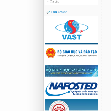
Tra cứu
»
Liên kết site