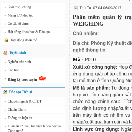
Giới thiệu chung
»
Thứ Tư, 07:04 06/09/2017
Mạng lưới đào tạo
»
Phần mềm quản lý trạ
WEIGHING
Cơ cấu tổ chức
»
Hội đồng khoa học & Đào tạo
»
Chủ nhiệm:
Hoạt động đoàn thể
Điạ chỉ: Phòng Kỹ thuật đ
nghệ thông tin
Tuyển sinh
Mã
: P010
Nghiên cứu sinh
»
Xuất xứ công nghệ:
Hợp đồ
Cao học
»
ứng dụng giải pháp công 
»
Đăng ký trực tuyến
tại mỏ than ở tỉnh Quảng Ni
Mô tả sản phẩm:
Tự động h
Đào tạo Tiến sĩ
hợp với tính năng giám sá
chức năng chính sau:- Tíc
Chuyên ngành & CTĐT
»
cân định lượng nhập/xuất 
Chuẩn đầu ra
»
trên máy tính có nhiệm vụ
Thông tin luận án
»
nhập/xuất qua trạm cân và l
Luận án lưu tại Học viện Khoa học và
»
Lĩnh vực ứng dụng:
Ngành
Công nghệ