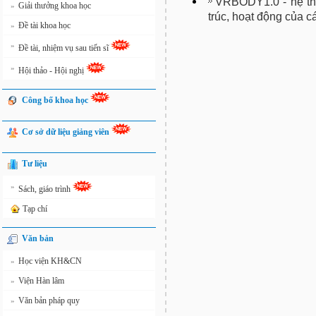
VRBODY1.0 - hệ th
Giải thưởng khoa học
»
trúc, hoạt động của 
Đề tài khoa học
»
»
Đề tài, nhiệm vụ sau tiến sĩ
»
Hội thảo - Hội nghị
Công bố khoa học
Cơ sở dữ liệu giảng viên
Tư liệu
»
Sách, giáo trình
Tạp chí
Văn bản
Học viện KH&CN
»
Viện Hàn lâm
»
Văn bản pháp quy
»