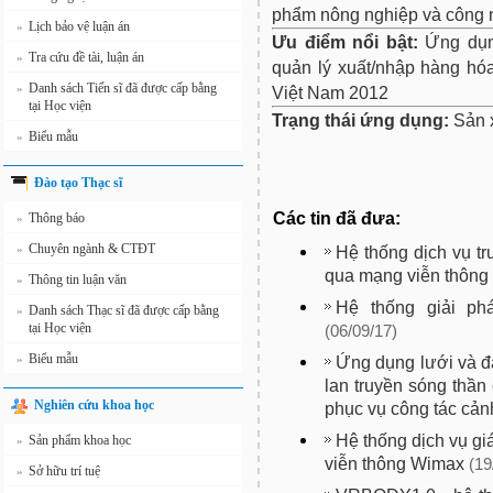
phẩm nông nghiệp và công n
Lịch bảo vệ luận án
»
Ưu điểm nổi bật:
Ứng dụn
Tra cứu đề tài, luận án
»
quản lý xuất/nhập hàng hó
Danh sách Tiến sĩ đã được cấp bằng
»
Việt Nam 2012
tại Học viện
Trạng thái ứng dụng:
Sản x
Biểu mẫu
»
Đào tạo Thạc sĩ
Các tin đã đưa:
Thông báo
»
Chuyên ngành & CTĐT
»
Hệ thống dịch vụ tr
qua mạng viễn thôn
Thông tin luận văn
»
Hệ thống giải ph
Danh sách Thạc sĩ đã được cấp bằng
»
tại Học viện
(06/09/17)
Biểu mẫu
»
Ứng dụng lưới và đ
lan truyền sóng thần
Nghiên cứu khoa học
phục vụ công tác cản
Hệ thống dịch vụ gi
Sản phẩm khoa học
»
viễn thông Wimax
(19
Sở hữu trí tuệ
»