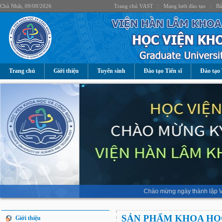
Chủ Nhật, 09/08/2026
Trang chủ VAST
|
Mạng lưới đào tạo
|
Bả
Trang chủ
Giới thiệu
Tuyển sinh
Đào tạo Tiến sĩ
Đào tạo 
Chào mừng ngày thành lập V
SẢN PHẨM KHOA HỌ
Giới thiệu