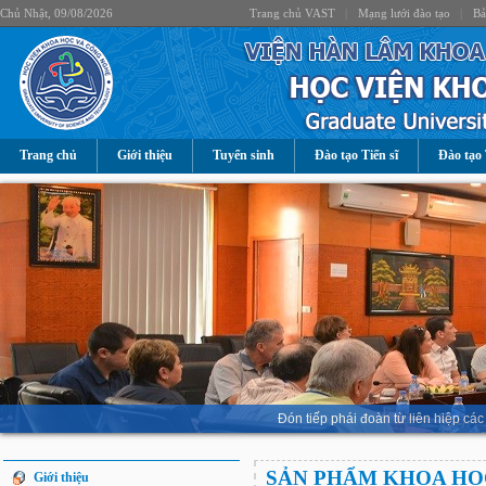
Chủ Nhật, 09/08/2026
Trang chủ VAST
|
Mạng lưới đào tạo
|
Bả
Trang chủ
Giới thiệu
Tuyển sinh
Đào tạo Tiến sĩ
Đào tạo 
Đón tiếp phái đoàn từ liên hiệp 
SẢN PHẨM KHOA HỌ
Giới thiệu