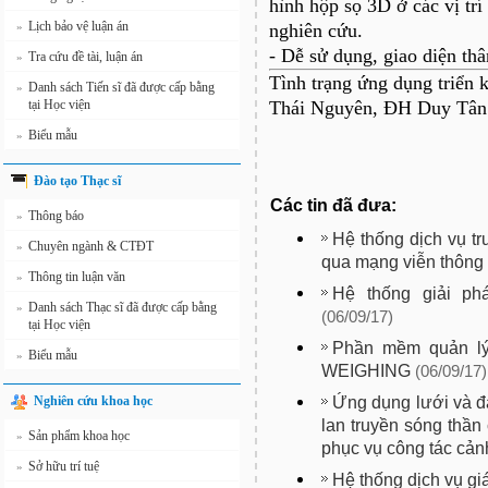
hình hộp sọ 3D ở các vị trí
Lịch bảo vệ luận án
»
nghiên cứu.
- Dễ sử dụng, giao diện thâ
Tra cứu đề tài, luận án
»
Tình trạng ứng dụng triển 
Danh sách Tiến sĩ đã được cấp bằng
»
tại Học viện
Thái Nguyên, ĐH Duy Tân
Biểu mẫu
»
Đào tạo Thạc sĩ
Các tin đã đưa:
Thông báo
»
Hệ thống dịch vụ tr
Chuyên ngành & CTĐT
»
qua mạng viễn thôn
Thông tin luận văn
»
Hệ thống giải ph
Danh sách Thạc sĩ đã được cấp bằng
»
(06/09/17)
tại Học viện
Phần mềm quản lý 
Biểu mẫu
»
WEIGHING
(06/09/17)
Ứng dụng lưới và đ
Nghiên cứu khoa học
lan truyền sóng thần
Sản phẩm khoa học
»
phục vụ công tác cản
Sở hữu trí tuệ
»
Hệ thống dịch vụ gi