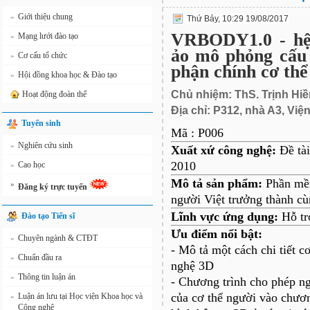
Giới thiệu chung
»
Thứ Bảy, 10:29 19/08/2017
VRBODY1.0 - hệ
Mạng lưới đào tạo
»
ảo mô phỏng cấu 
Cơ cấu tổ chức
»
phận chính cơ thể
Hội đồng khoa học & Đào tạo
»
Chủ nhiệm: ThS. Trịnh Hi
Hoạt động đoàn thể
Địa chỉ: P312, nhà A3, Việ
Tuyển sinh
Mã : P006
Nghiên cứu sinh
»
Xuất xứ công nghệ:
Đề tà
2010
Cao học
»
Mô tả sản phẩm:
Phần mềm
»
Đăng ký trực tuyến
người Việt trưởng thành cùn
Lĩnh vực ứng dụng
:
Hỗ trợ
Đào tạo Tiến sĩ
Ưu điểm nổi bật:
Chuyên ngành & CTĐT
»
- Mô tả một cách chi tiết 
Chuẩn đầu ra
»
nghệ 3D
Thông tin luận án
»
- Chương trình cho phép n
của cơ thể người vào chươn
Luận án lưu tại Học viện Khoa học và
»
Công nghệ