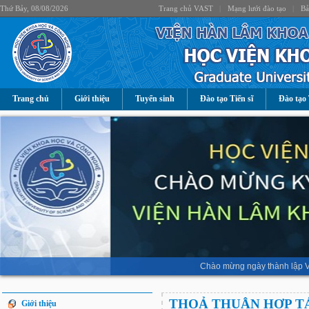
Thứ Bảy, 08/08/2026
Trang chủ VAST
|
Mạng lưới đào tạo
|
Bả
Trang chủ
Giới thiệu
Tuyển sinh
Đào tạo Tiến sĩ
Đào tạo 
Chào mừng ngày thành lập V
THOẢ THUẬN HỢP T
Giới thiệu