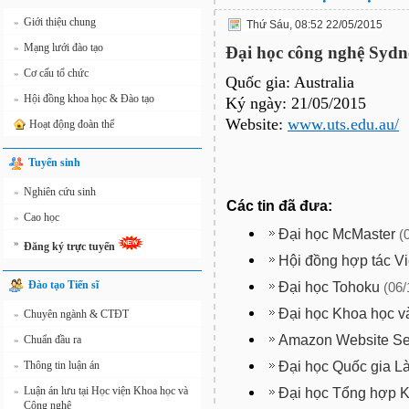
Giới thiệu chung
»
Thứ Sáu, 08:52 22/05/2015
Mạng lưới đào tạo
»
Đại học công nghệ Sydn
Cơ cấu tổ chức
»
Quốc gia: Australia
Hội đồng khoa học & Đào tạo
»
Ký ngày: 21/05/2015
Website:
www.uts.edu.au/
Hoạt động đoàn thể
Tuyển sinh
Nghiên cứu sinh
»
Các tin đã đưa:
Cao học
»
Đại học McMaster
(
»
Đăng ký trực tuyến
Hội đồng hợp tác V
Đào tạo Tiến sĩ
Đại học Tohoku
(06/
Đại học Khoa học v
Chuyên ngành & CTĐT
»
Amazon Website Se
Chuẩn đầu ra
»
Đại học Quốc gia L
Thông tin luận án
»
Luận án lưu tại Học viện Khoa học và
Đại học Tổng hợp 
»
Công nghệ