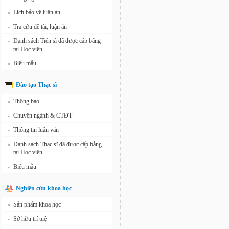
Lịch bảo vệ luận án
»
Tra cứu đề tài, luận án
»
Danh sách Tiến sĩ đã được cấp bằng
»
tại Học viện
Biểu mẫu
»
Đào tạo Thạc sĩ
Thông báo
»
Chuyên ngành & CTĐT
»
Thông tin luận văn
»
Danh sách Thạc sĩ đã được cấp bằng
»
tại Học viện
Biểu mẫu
»
Nghiên cứu khoa học
Sản phẩm khoa học
»
Sở hữu trí tuệ
»