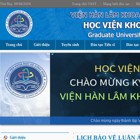
Thứ Bảy, 08/08/2026
Trang chủ VAST
|
Mạng lưới đào tạo
|
Bả
Trang chủ
Giới thiệu
Tuyển sinh
Đào tạo Tiến sĩ
Đào tạo 
Chào mừng ngày thành lập V
LỊCH BẢO VỆ LUẬN 
Giới thiệu