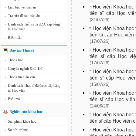
Học viện Khoa học v
Lịch bảo vệ luận án
»
tiến sĩ cấp Học vi
Tra cứu đề tài, luận án
»
(31/07/26)
Danh sách Tiến sĩ đã được cấp bằng
»
Học viện Khoa học v
tại Học viện
tiến sĩ cấp Học việ
Biểu mẫu
»
(17/07/26)
Học viện Khoa học v
Đào tạo Thạc sĩ
tiến sĩ cấp Học vi
Thông báo
»
(17/07/26)
Chuyên ngành & CTĐT
»
Học viện Khoa học v
Thông tin luận văn
tiến sĩ cấp Học việ
»
(15/07/26)
Danh sách Thạc sĩ đã được cấp bằng
»
tại Học viện
Học viện Khoa học v
tiến sĩ cấp Học việ
Biểu mẫu
»
(24/06/26)
Nghiên cứu khoa học
Học viện Khoa học v
tiến sĩ cấp Học viện 
Sản phẩm khoa học
»
Học viện Khoa học v
Sở hữu trí tuệ
»