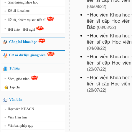
tiến sĩ cấp Học việ
Giải thưởng khoa học
»
(09/08/22)
Đề tài khoa học
»
Học viện Khoa học v
»
Đề tài, nhiệm vụ sau tiến sĩ
tiến sĩ cấp Học việ
Bảo
(08/08/22)
»
Hội thảo - Hội nghị
Học viện Khoa học v
tiến sĩ cấp Học việ
Công bố khoa học
(04/08/22)
Cơ sở dữ liệu giảng viên
Học viện Khoa học v
tiến sĩ cấp Học việ
Tư liệu
(29/07/22)
Học viện Khoa học v
»
Sách, giáo trình
tiến sĩ cấp Học việ
Tạp chí
(28/07/22)
Văn bản
Học viện KH&CN
»
Viện Hàn lâm
»
Văn bản pháp quy
»