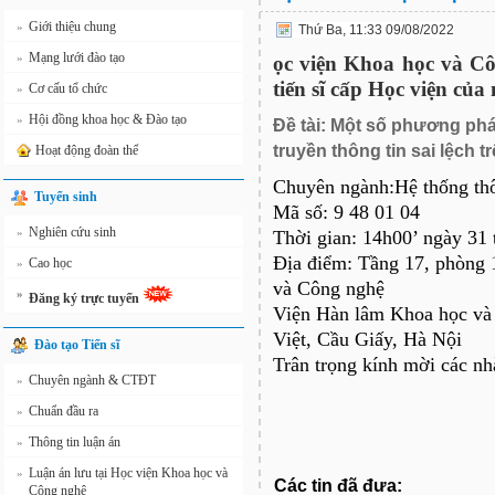
Giới thiệu chung
»
Thứ Ba, 11:33 09/08/2022
Mạng lưới đào tạo
»
ọc viện Khoa học và Côn
tiến sĩ cấp Học viện củ
Cơ cấu tổ chức
»
Hội đồng khoa học & Đào tạo
»
Đề tài: Một số phương phá
truyền thông tin sai lệch 
Hoạt động đoàn thể
Chuyên ngành:Hệ thống thô
Tuyển sinh
Mã số: 9 48 01 04
Nghiên cứu sinh
»
Thời gian: 14h00’ ngày 31
Địa điểm: Tầng 17, phòng 
Cao học
»
và Công nghệ
»
Đăng ký trực tuyến
Viện Hàn lâm Khoa học va
Việt, Cầu Giấy, Hà Nội
Đào tạo Tiến sĩ
Trân trọng kính mời các nh
Chuyên ngành & CTĐT
»
Chuẩn đầu ra
»
Thông tin luận án
»
Luận án lưu tại Học viện Khoa học và
»
Các tin đã đưa:
Công nghệ