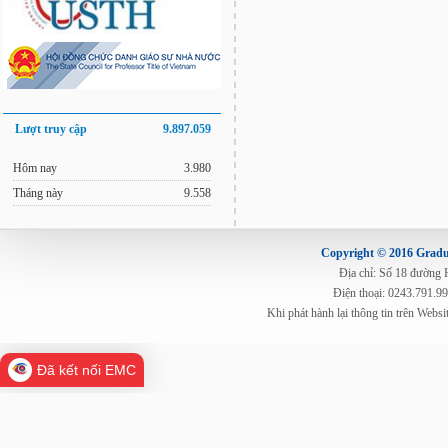
Lượt truy cập
9.897.059
Hôm nay
3.980
Tháng này
9.558
Copyright © 2016 Gradua
Địa chỉ: Số 18 đường
Điện thoại: 0243.791.9
Khi phát hành lại thông tin trên Web
Đã kết nối EMC