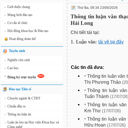
Giới thiệu chung
»
Thứ Ba, 09:34 23/06/2026
Mạng lưới đào tạo
»
Thông tin luận văn thạ
Hải Long
Cơ cấu tổ chức
»
Hội đồng khoa học & Đào tạo
»
Chi tiết tải tại:
Hoạt động đoàn thể
1. Luận văn:
tải về tại đây
Tuyển sinh
Nghiên cứu sinh
»
Các tin đã đưa:
Cao học
»
Thông tin luận văn 
»
Đăng ký trực tuyến
Thị Phương Thảo
(20
Đào tạo Tiến sĩ
Thông tin luận văn
Tuấn Thành
(17/07/26
Chuyên ngành & CTĐT
»
Thông tin luận văn
Chuẩn đầu ra
»
Km Thư
(17/07/26)
Thông tin luận án
»
Thông tin luận văn
Luận án lưu tại Học viện Khoa học và
»
Hữu Hoan
(17/07/26)
Công nghệ