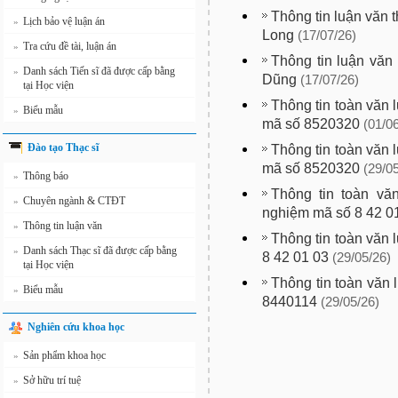
Thông tin luận văn 
Lịch bảo vệ luận án
»
Long
(17/07/26)
Tra cứu đề tài, luận án
»
Thông tin luận văn 
Danh sách Tiến sĩ đã được cấp bằng
»
Dũng
(17/07/26)
tại Học viện
Thông tin toàn văn 
Biểu mẫu
»
mã số 8520320
(01/0
Đào tạo Thạc sĩ
Thông tin toàn văn 
mã số 8520320
(29/0
Thông báo
»
Thông tin toàn vă
Chuyên ngành & CTĐT
»
nghiệm mã số 8 42 0
Thông tin luận văn
»
Thông tin toàn văn 
Danh sách Thạc sĩ đã được cấp bằng
»
8 42 01 03
(29/05/26)
tại Học viện
Thông tin toàn văn 
Biểu mẫu
»
8440114
(29/05/26)
Nghiên cứu khoa học
Sản phẩm khoa học
»
Sở hữu trí tuệ
»