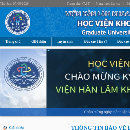
Thứ Sáu, 07/08/2026
Trang chủ VAST
|
Mạng lưới đào tạo
|
Bả
Trang chủ
Giới thiệu
Tuyển sinh
Đào tạo Tiến sĩ
Đào tạo 
Chào mừng ngày thành lập V
THÔNG TIN BẢO VỆ 
Giới thiệu