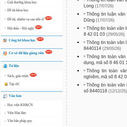
Giải thưởng khoa học
»
Long
(17/07/26)
Đề tài khoa học
»
Thông tin luận văn 
»
Đề tài, nhiệm vụ sau tiến sĩ
Dũng
(17/07/26)
»
Thông tin toàn văn 
Hội thảo - Hội nghị
8 42 01 03
(29/05/26)
Công bố khoa học
Thông tin toàn văn 
8440114
(29/05/26)
Cơ sở dữ liệu giảng viên
Thông tin toàn văn
dụng, mã số 8 46 01 
Tư liệu
Thông tin toàn văn
»
Sách, giáo trình
nghiệm, mã số 8 42 
Tạp chí
Thông tin toàn văn 
số 8440118
(12/12/25)
Văn bản
Học viện KH&CN
»
Viện Hàn lâm
»
Văn bản pháp quy
»