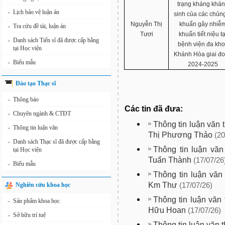
trạng kháng khá
Lịch bảo vệ luận án
»
sinh của các chủng
Nguyễn Thị
khuẩn gây nhiễ
Tra cứu đề tài, luận án
»
Tươi
khuẩn tiết niệu tạ
Danh sách Tiến sĩ đã được cấp bằng
»
bệnh viện đa kh
tại Học viện
Khánh Hòa giai đ
Biểu mẫu
»
2024-2025
Đào tạo Thạc sĩ
Thông báo
»
Các tin đã đưa:
Chuyên ngành & CTĐT
»
Thông tin luận văn 
Thông tin luận văn
»
Thị Phương Thảo
(20
Danh sách Thạc sĩ đã được cấp bằng
»
Thông tin luận văn
tại Học viện
Tuấn Thành
(17/07/26
Biểu mẫu
»
Thông tin luận văn
Km Thư
Nghiên cứu khoa học
(17/07/26)
Thông tin luận văn
Sản phẩm khoa học
»
Hữu Hoan
(17/07/26)
Sở hữu trí tuệ
»
Thông tin luận văn 