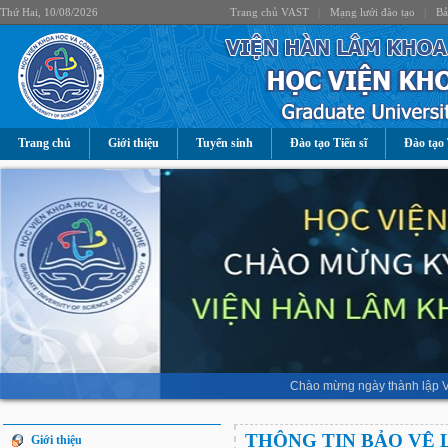
Thứ Hai, 10/08/2026
Trang chủ VAST
|
Mạng lưới đào tạo
|
Bả
Trang chủ
Giới thiệu
Tuyển sinh
Đào tạo Tiến sĩ
Đào tạo 
Chào mừng ngày thành lập V
THÔNG TIN BẢO VỆ 
Giới thiệu