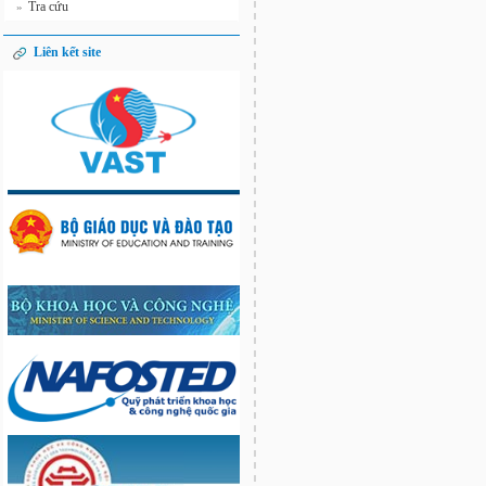
Tra cứu
»
Liên kết site