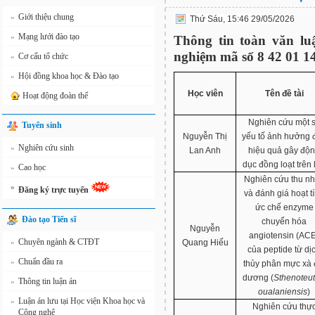
Giới thiệu chung
»
Thứ Sáu, 15:46 29/05/2026
Mạng lưới đào tạo
»
Thông tin toàn văn lu
nghiệm mã số 8 42 01 1
Cơ cấu tổ chức
»
Hội đồng khoa học & Đào tạo
»
Học viên
Tên đề tài
Hoạt động đoàn thể
Nghiên cứu một 
Tuyển sinh
Nguyễn Thị
yếu tố ảnh hưởng 
Nghiên cứu sinh
»
Lan Anh
hiệu quả gây độ
dục đồng loạt trên 
Cao học
»
Nghiên cứu thu n
»
Đăng ký trực tuyến
và đánh giá hoạt t
ức chế enzyme
Đào tạo Tiến sĩ
chuyển hóa
Nguyễn
angiotensin (AC
Chuyên ngành & CTĐT
»
Quang Hiếu
của peptide từ dị
Chuẩn đầu ra
»
thủy phân mực xà 
dương (
Sthenoteut
Thông tin luận án
»
oualaniensis
)
Luận án lưu tại Học viện Khoa học và
»
Nghiên cứu thự
Công nghệ