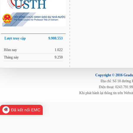
Lượt truy cập
9.908.553
Hôm nay
1.022
Tháng này
9.259
Copyright © 2016 Gradua
Địa chỉ: Số 18 đường
Điện thoại: 0243.791.9
Khi phát hành lại thông tin trên Web
Đã kết nối EMC