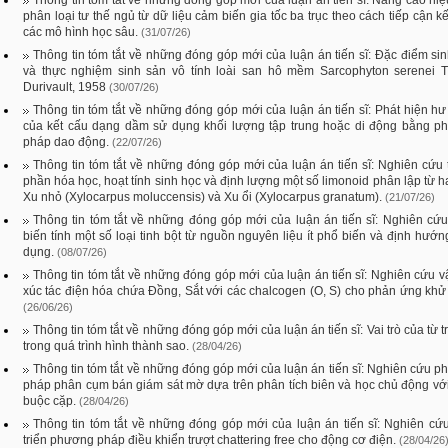
Thông tin tóm tắt về những đóng góp mới của luận án tiến sĩ: Nâng cao hi
phân loại tư thế ngủ từ dữ liệu cảm biến gia tốc ba trục theo cách tiếp cận k
các mô hình học sâu.
(31/07/26)
Thông tin tóm tắt về những đóng góp mới của luận án tiến sĩ: Đặc điểm si
và thực nghiệm sinh sản vô tính loài san hô mềm Sarcophyton serenei Ti
Durivault, 1958
(30/07/26)
Thông tin tóm tắt về những đóng góp mới của luận án tiến sĩ: Phát hiện h
của kết cấu dạng dầm sử dụng khối lượng tập trung hoặc di động bằng p
pháp dao động.
(22/07/26)
Thông tin tóm tắt về những đóng góp mới của luận án tiến sĩ: Nghiên cứu
phần hóa học, hoạt tính sinh học và định lượng một số limonoid phân lập từ ha
Xu nhỏ (Xylocarpus moluccensis) và Xu ổi (Xylocarpus granatum).
(21/07/26)
Thông tin tóm tắt về những đóng góp mới của luận án tiến sĩ: Nghiên cứu
biến tính một số loại tinh bột từ nguồn nguyên liệu ít phổ biến và định hướ
dụng.
(08/07/26)
Thông tin tóm tắt về những đóng góp mới của luận án tiến sĩ: Nghiên cứu vậ
xúc tác điện hóa chứa Đồng, Sắt với các chalcogen (O, S) cho phản ứng kh
(26/06/26)
Thông tin tóm tắt về những đóng góp mới của luận án tiến sĩ: Vai trò của từ 
trong quá trình hình thành sao.
(28/04/26)
Thông tin tóm tắt về những đóng góp mới của luận án tiến sĩ: Nghiên cứu 
pháp phân cụm bán giám sát mờ dựa trên phân tích biên và học chủ động vớ
buộc cặp.
(28/04/26)
Thông tin tóm tắt về những đóng góp mới của luận án tiến sĩ: Nghiên cứ
triển phương pháp điều khiển trượt chattering free cho động cơ điện.
(28/04/26