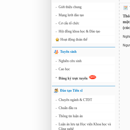
Giới thiệu chung
»
Mạng lưới đào tạo
»
Thô
một
Cơ cấu tổ chức
»
(cúc
Hội đồng khoa học & Đào tạo
»
Nghi
Hoạt động đoàn thể
Ngư
Tuyển sinh
Nghiên cứu sinh
»
Cao học
»
»
Đăng ký trực tuyến
Đào tạo Tiến sĩ
Chuyên ngành & CTĐT
»
Chuẩn đầu ra
»
Thông tin luận án
»
Luận án lưu tại Học viện Khoa học và
»
Công nghệ