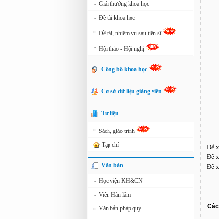
Giải thưởng khoa học
»
Đề tài khoa học
»
»
Đề tài, nhiệm vụ sau tiến sĩ
»
Hội thảo - Hội nghị
Công bố khoa học
Cơ sở dữ liệu giảng viên
Tư liệu
»
Sách, giáo trình
Tạp chí
Để x
Để x
Văn bản
Để x
Học viện KH&CN
»
Viện Hàn lâm
»
Các 
Văn bản pháp quy
»