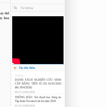
ay thế
ây hoa
Tin tiêu điểm
Nghiên cứu chế tạo hệ thống xác định
hướng vật thể độ chính xác cao dựa trên
từ kế và vật liệu biến hóa
DANH SÁCH NGHIÊN CỨU SINH
CẤP BẰNG TIẾN SĨ (Từ 01/01/2026
đến 30/4/2026)
09:15 22/05/2026
THÔNG BÁO: Xét duyệt học bổng do