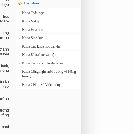
ệu quả
Các Khoa
ết hợp
Khoa Toán học
»
nh học
Khoa Vật lý
xier–
»
Khoa Hoá học
»
ư hỏng
hương
Khoa Sinh học
»
Khoa Các khoa học trái đất
»
 thành
i loài
Khoa Khoa học vật liệu
»
Khoa Cơ học và Tự động hoá
»
 tách,
ng ứng
Khoa Công nghệ môi trường và Năng
»
lượng
t liệu
Khoa CNTT và Viễn thông
»
ử CO 2
trường
phương
i ràng
u phát
)