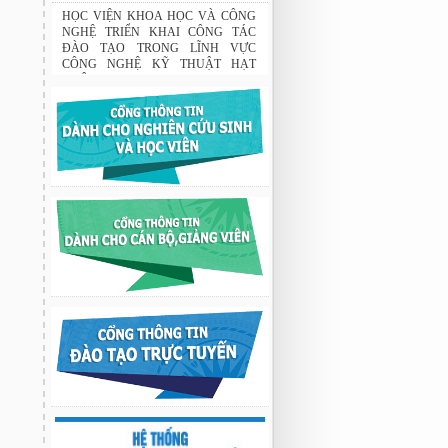
Tập đoàn Novatech tài trợ năm 2026
01:50 19/06/2026
HỌC VIỆN KHOA HỌC VÀ CÔNG
NGHỆ TRIỂN KHAI CÔNG TÁC
ĐÀO TẠO TRONG LĨNH VỰC
CÔNG NGHỆ KỸ THUẬT HẠT
NHÂN
03:41 08/07/2026
GIAO LƯU TRAO ĐỔI HỌC THUẬT
GIỮA HỌC VIỆN KHOA HỌC VÀ
CÔNG NGHỆ VỚI TRƯỜNG ĐẠI
HỌC OSAKA, TRƯỜNG TRUNG
HỌC HYOGO (NHẬT BẢN) VÀ
TRƯỜNG TRUNG HỌC PHỔ
THÔNG CHUYÊN KHOA HỌC TỰ
NHIÊN
02:22 23/07/2026
Nghiên cứu chế tạo hệ thống xác định
hướng vật thể độ chính xác cao dựa trên
từ kế và vật liệu biến hóa
9:33 sáng thứ hai, 03/08/2026