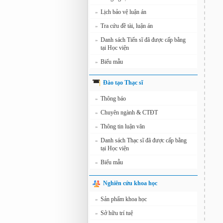
Lịch bảo vệ luận án
»
Tra cứu đề tài, luận án
»
Danh sách Tiến sĩ đã được cấp bằng
»
tại Học viện
Biểu mẫu
»
Đào tạo Thạc sĩ
Thông báo
»
Chuyên ngành & CTĐT
»
Thông tin luận văn
»
Danh sách Thạc sĩ đã được cấp bằng
»
tại Học viện
Biểu mẫu
»
Nghiên cứu khoa học
Sản phẩm khoa học
»
Sở hữu trí tuệ
»