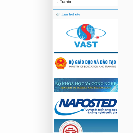
Tra cứu
»
Liên kết site