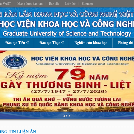
hủ VAST
|
Mạng lưới đào tạo
|
Bản đồ
|
Liên hệ
|
Sitemap
Đào tạo Tiến sĩ
Đào tạo Thạc sĩ
Nghiên cứu khoa học
Phòng thí
27.7
NG TIN LUẬN ÁN