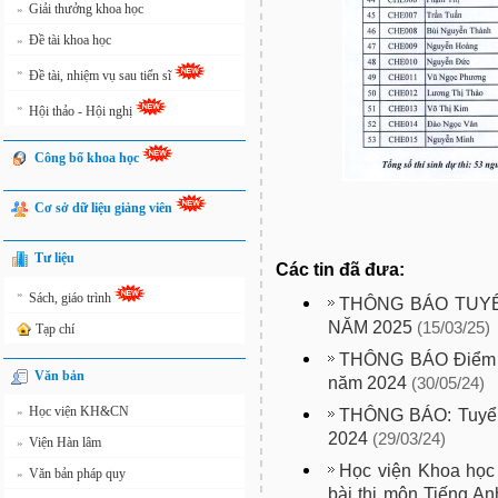
Giải thưởng khoa học
»
Đề tài khoa học
»
»
Đề tài, nhiệm vụ sau tiến sĩ
»
Hội thảo - Hội nghị
Công bố khoa học
Cơ sở dữ liệu giảng viên
Tư liệu
Các tin đã đưa:
»
Sách, giáo trình
THÔNG BÁO TUYỂ
NĂM 2025
(15/03/25)
Tạp chí
THÔNG BÁO Điểm tu
Văn bản
năm 2024
(30/05/24)
Học viện KH&CN
»
THÔNG BÁO: Tuyển 
2024
(29/03/24)
Viện Hàn lâm
»
Học viện Khoa học
Văn bản pháp quy
»
bài thi môn Tiếng Anh