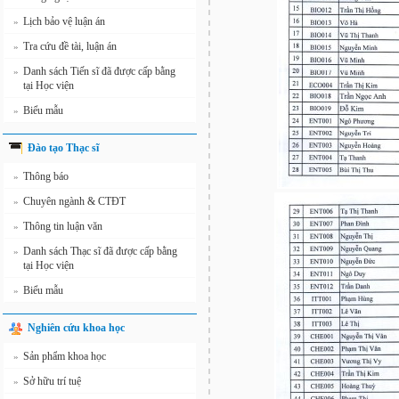
Lịch bảo vệ luận án
»
Tra cứu đề tài, luận án
»
Danh sách Tiến sĩ đã được cấp bằng
»
tại Học viện
Biểu mẫu
»
Đào tạo Thạc sĩ
Thông báo
»
Chuyên ngành & CTĐT
»
Thông tin luận văn
»
Danh sách Thạc sĩ đã được cấp bằng
»
tại Học viện
Biểu mẫu
»
Nghiên cứu khoa học
Sản phẩm khoa học
»
Sở hữu trí tuệ
»