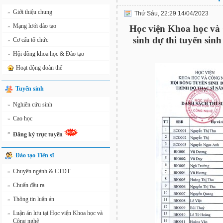
Giới thiệu chung
»
Thứ Sáu, 22:29 14/04/2023
Mạng lưới đào tạo
»
Học viện Khoa học và
sinh dự thi tuyển sin
Cơ cấu tổ chức
»
Hội đồng khoa học & Đào tạo
»
Hoạt động đoàn thể
Tuyển sinh
Nghiên cứu sinh
»
Cao học
»
»
Đăng ký trực tuyến
Đào tạo Tiến sĩ
Chuyên ngành & CTĐT
»
Chuẩn đầu ra
»
Thông tin luận án
»
Luận án lưu tại Học viện Khoa học và
»
Công nghệ