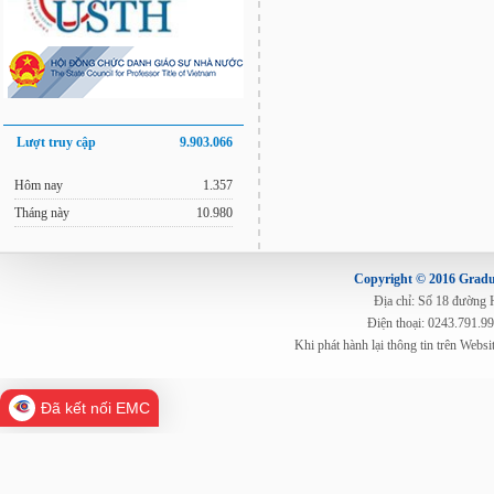
Lượt truy cập
9.903.066
Hôm nay
1.357
Tháng này
10.980
Copyright © 2016 Gradua
Địa chỉ: Số 18 đường
Điện thoại: 0243.791.9
Khi phát hành lại thông tin trên Web
Đã kết nối EMC