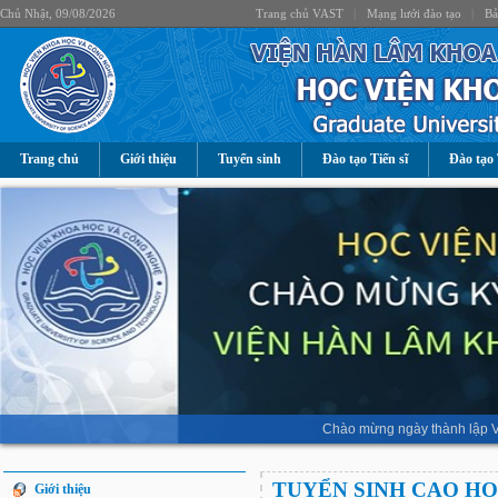
Chủ Nhật, 09/08/2026
Trang chủ VAST
|
Mạng lưới đào tạo
|
Bả
Trang chủ
Giới thiệu
Tuyển sinh
Đào tạo Tiến sĩ
Đào tạo 
Chào mừng ngày thành lập V
TUYỂN SINH CAO H
Giới thiệu