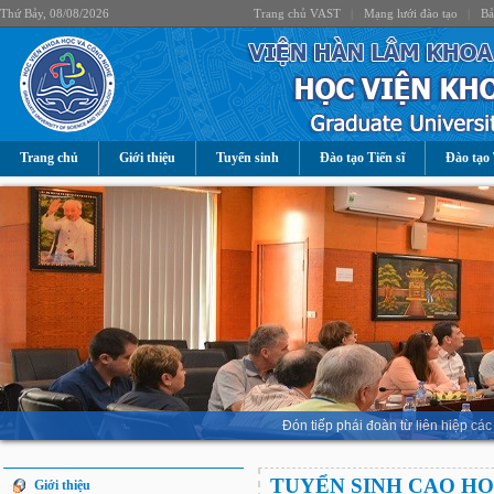
Thứ Bảy, 08/08/2026
Trang chủ VAST
|
Mạng lưới đào tạo
|
Bả
Trang chủ
Giới thiệu
Tuyển sinh
Đào tạo Tiến sĩ
Đào tạo 
Đón tiếp phái đoàn từ liên hiệp 
TUYỂN SINH CAO H
Giới thiệu