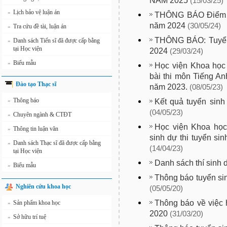
NĂM 2025
(15/03/25)
Lịch bảo vệ luận án
»
THÔNG BÁO Điểm tu
năm 2024
(30/05/24)
Tra cứu đề tài, luận án
»
THÔNG BÁO: Tuyển 
Danh sách Tiến sĩ đã được cấp bằng
»
tại Học viện
2024
(29/03/24)
Biểu mẫu
»
Học viện Khoa học
bài thi môn Tiếng Anh
Đào tạo Thạc sĩ
năm 2023.
(08/05/23)
Thông báo
Kết quả tuyển sinh
»
(04/05/23)
Chuyên ngành & CTĐT
»
Học viện Khoa học
Thông tin luận văn
»
sinh dự thi tuyển si
Danh sách Thạc sĩ đã được cấp bằng
»
(14/04/23)
tại Học viện
Danh sách thí sinh 
Biểu mẫu
»
Thông báo tuyển sin
Nghiên cứu khoa học
(05/05/20)
Thông báo về việc 
Sản phẩm khoa học
»
2020
(31/03/20)
Sở hữu trí tuệ
»