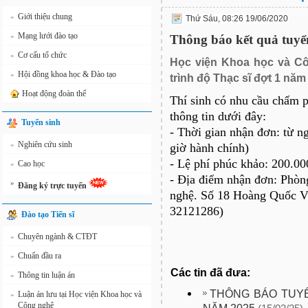
Giới thiệu chung
»
Thứ Sáu, 08:26 19/06/2020
Mạng lưới đào tạo
»
Thông báo kết quả tuyển
Cơ cấu tổ chức
»
Học viện Khoa học và Cô
Hội đồng khoa học & Đào tạo
»
trình độ Thạc sĩ đợt 1 năm
Hoạt động đoàn thể
Thí sinh có nhu cầu chấm 
thông tin dưới đây:
Tuyển sinh
- Thời gian nhận đơn: từ n
Nghiên cứu sinh
»
giờ hành chính)
- Lệ phí phúc khảo: 200.0
Cao học
»
- Địa điểm nhận đơn: Phòn
»
Đăng ký trực tuyến
nghệ. Số 18 Hoàng Quốc Vi
32121286)
Đào tạo Tiến sĩ
Chuyên ngành & CTĐT
»
Chuẩn đầu ra
»
Các tin đã đưa:
Thông tin luận án
»
THÔNG BÁO TUYỂ
Luận án lưu tại Học viện Khoa học và
»
Công nghệ