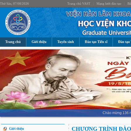
Thứ Sáu, 07/08/2026
Trang chủ VAST
|
Mạng lưới đào tạo
|
Bả
Trang chủ
Giới thiệu
Tuyển sinh
Đào tạo Tiến sĩ
Đào tạo 
Chào mừng 136 nă
CHƯƠNG TRÌNH ĐÀO
Giới thiệu