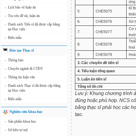
ứng
Lịch bảo vệ luận án
»
Kĩ t
5.
CHE5075
thiê
Tra cứu đề tài, luận án
»
6.
CHE5076
Xử l
Danh sách Tiến sĩ đã được cấp bằng
»
Cơ s
tại Học viện
7.
CHE5077
trư
Biểu mẫu
»
Thiế
8.
CHE5078
hoá
Đào tạo Thạc sĩ
9.
CHE5079
Hoá 
Thông báo
»
3. Các chuyên đề tiến sĩ
Chuyên ngành & CTĐT
»
4. Tiểu luận tổng quan
Thông tin luận văn
»
5. Luận án tiến sĩ
Danh sách Thạc sĩ đã được cấp bằng
»
Tổng số tín chỉ
tại Học viện
Lưu ý: Khung chương trình 
Biểu mẫu
»
đúng hoặc phù hợp. NCS có
bằng thạc sĩ phải học các h
Nghiên cứu khoa học
tạo.
Sản phẩm khoa học
»
Sở hữu trí tuệ
»