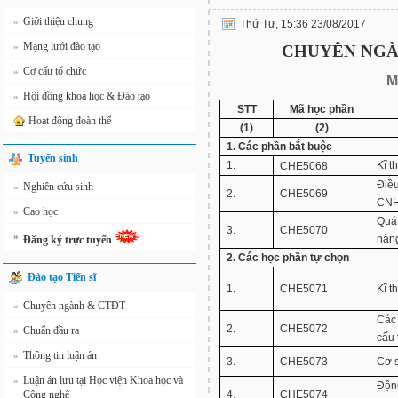
Giới thiệu chung
»
Thứ Tư, 15:36 23/08/2017
Mạng lưới đào tạo
»
CHUYÊN NGÀ
Cơ cấu tổ chức
»
M
Hội đồng khoa học & Đào tạo
»
STT
Mã học phần
Hoạt động đoàn thể
(1)
(2)
1. Các phần bắt buộc
Tuyển sinh
1.
Kĩ t
CHE5068
Điều
Nghiên cứu sinh
»
2.
CHE5069
CN
Cao học
»
Quá 
3.
CHE5070
»
nân
Đăng ký trực tuyến
2. Các học phần tự chọn
Đào tạo Tiến sĩ
1.
CHE5071
Kĩ t
Chuyên ngành & CTĐT
»
Các
2.
CHE5072
Chuẩn đầu ra
»
cấu 
Thông tin luận án
»
3.
CHE5073
Cơ s
Luận án lưu tại Học viện Khoa học và
»
Động
Công nghệ
4.
CHE5074