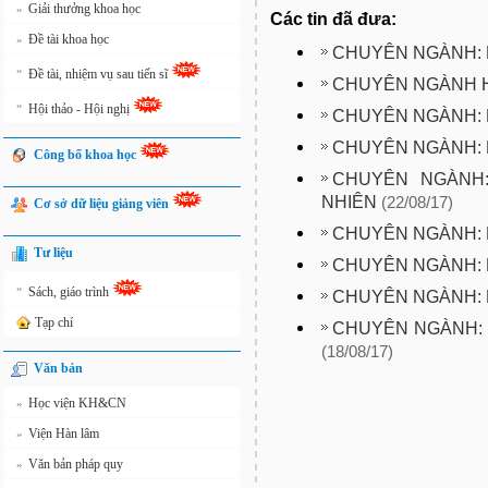
Giải thưởng khoa học
»
Các tin đã đưa:
Đề tài khoa học
»
CHUYÊN NGÀNH: 
»
Đề tài, nhiệm vụ sau tiến sĩ
CHUYÊN NGÀNH 
»
Hội thảo - Hội nghị
CHUYÊN NGÀNH: 
CHUYÊN NGÀNH: 
Công bố khoa học
CHUYÊN NGÀNH
NHIÊN
(22/08/17)
Cơ sở dữ liệu giảng viên
CHUYÊN NGÀNH: 
Tư liệu
CHUYÊN NGÀNH: 
»
Sách, giáo trình
CHUYÊN NGÀNH: 
Tạp chí
CHUYÊN NGÀNH: 
(18/08/17)
Văn bản
Học viện KH&CN
»
Viện Hàn lâm
»
Văn bản pháp quy
»