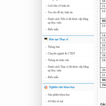
10
Lịch bảo vệ luận án
»
11
12
Tra cứu đề tài, luận án
»
Danh sách Tiến sĩ đã được cấp bằng
»
II
tại Học viện
13
Biểu mẫu
»
14
Đào tạo Thạc sĩ
15
16
Thông báo
»
17
Chuyên ngành & CTĐT
»
18
Thông tin luận văn
19
»
Danh sách Thạc sĩ đã được cấp bằng
»
20
tại Học viện
21
Biểu mẫu
»
II
Tổn
Nghiên cứu khoa học
Sản phẩm khoa học
»
Sở hữu trí tuệ
»
Các 