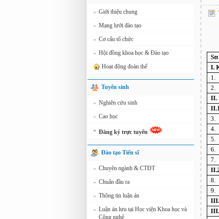
Giới thiệu chung
»
Mạng lưới đào tạo
»
Cơ cấu tổ chức
»
Hội đồng khoa học & Đào tạo
»
Stt
Hoạt động đoàn thể
I.
1.
Tuyển sinh
2.
II.
Nghiên cứu sinh
»
II
Cao học
»
3.
4.
»
Đăng ký trực tuyến
5.
6.
Đào tạo Tiến sĩ
7.
Chuyên ngành & CTĐT
»
II
8.
Chuẩn đầu ra
»
9.
Thông tin luận án
»
II
Luận án lưu tại Học viện Khoa học và
»
II
Công nghệ