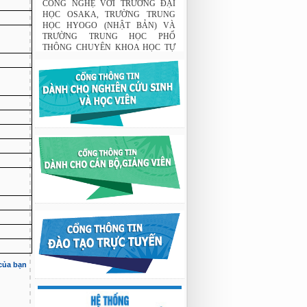
CÔNG NGHỆ VỚI TRƯỜNG ĐẠI
HỌC OSAKA, TRƯỜNG TRUNG
HỌC HYOGO (NHẬT BẢN) VÀ
TRƯỜNG TRUNG HỌC PHỔ
THÔNG CHUYÊN KHOA HỌC TỰ
NHIÊN
02:22 23/07/2026
THÔNG BÁO: Về việc đăng ký tham
gia lớp bồi dưỡng nghiệp vụ sư phạm
cho giảng viên.
03:12 29/07/2026
Nghiên cứu chế tạo hệ thống xác định
hướng vật thể độ chính xác cao dựa trên
từ kế và vật liệu biến hóa
9:33 sáng thứ hai, 03/08/2026
Nghiên cứu chế tạo hệ thống xác định
hướng vật thể độ chính xác cao dựa trên
từ kế và vật liệu biến hóa
9:33 sáng thứ hai, 03/08/2026
 của bạn