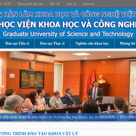
hủ VAST
|
Mạng lưới đào tạo
|
Bản đồ
|
Liên hệ
|
Sitemap
Đào tạo Tiến sĩ
Đào tạo Thạc sĩ
Nghiên cứu khoa học
Phòng thí
n tiếp phái đoàn từ liên hiệp các trường đại học thuộc dự án MINERAL – ERASMU
ƠNG TRÌNH ĐÀO TẠO KHOA VẬT LÝ