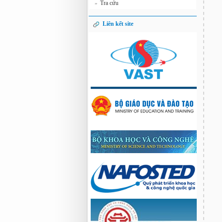
Tra cứu
»
Liên kết site