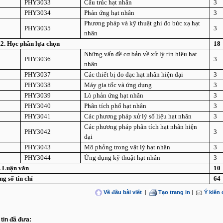
.
PHY3033
Cấu trúc hạt nhân
3
.
PHY3034
Phản ứng hạt nhân
3
.
Phương pháp và kỹ thuật ghi đo bức xạ hạt
PHY3035
3
nhân
I.2. Học phần
lựa
chọn
1
8
.
Những vấn đề cơ bản về xử lý tín hiệu hạt
PHY3036
3
nhân
.
PHY3037
Các thiết bị đo đạc hạt nhân hiện đại
3
.
PHY3038
Máy gia tốc và ứng dụng
3
.
PHY3039
Lò phản ứng hạt nhân
3
.
PHY3040
Phân tích phổ hạt nhân
3
.
PHY3041
Các phương pháp xử lý số liệu hạt nhân
3
.
Các phương pháp phân tích hạt nhân hiện
PHY3042
3
đại
.
PHY3043
Mô phỏng trong vật lý hạt nhân
3
.
PHY3044
Ứng dụng kỹ thuật hạt nhân
3
I. Luận văn
10
g số tín chỉ
6
4
Về đầu bài viết
|
Tạo trang in
|
Ý kiến
tin đã đưa: