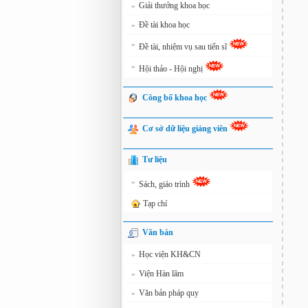
Giải thưởng khoa học
»
Đề tài khoa học
»
»
Đề tài, nhiệm vụ sau tiến sĩ
»
Hội thảo - Hội nghị
Công bố khoa học
Cơ sở dữ liệu giảng viên
Tư liệu
»
Sách, giáo trình
Tạp chí
Văn bản
Học viện KH&CN
»
Viện Hàn lâm
»
Văn bản pháp quy
»