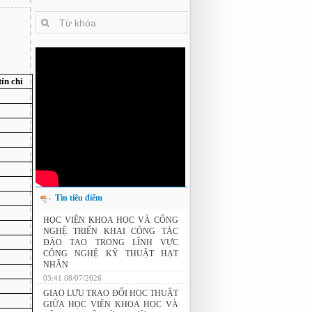
tín chỉ
Tin tiêu điểm
THÔNG BÁO: Xét duyệt học bổng do
HỌC VIỆN KHOA HỌC VÀ CÔNG
Tập đoàn Novatech tài trợ năm 2026
NGHỆ TRIỂN KHAI CÔNG TÁC
ĐÀO TẠO TRONG LĨNH VỰC
CÔNG NGHỆ KỸ THUẬT HẠT
NHÂN
03:41 08/07/2026
GIAO LƯU TRAO ĐỔI HỌC THUẬT
GIỮA HỌC VIỆN KHOA HỌC VÀ