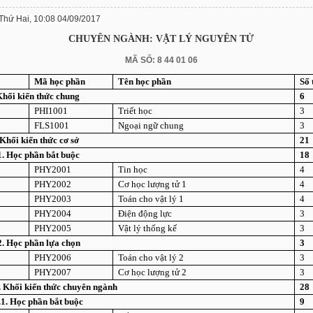
Thứ Hai, 10:08 04/09/2017
CHUYÊN NGÀNH: VẬT LÝ NGUYÊN TỬ
MÃ SỐ:
8 44 01 06
Mã học phần
Tên học phần
Số 
 Khối kiến thức chung
6
PHI1001
Triết học
3
FLS1001
Ngoại ngữ chung
3
 Khối kiến thức cơ sở
21
.1. Học phần bắt buộc
18
PHY2001
Tin học
4
PHY2002
Cơ học lượng tử 1
4
PHY2003
Toán cho vật lý 1
4
PHY2004
Điện động lực
3
PHY2005
Vật lý thống kế
3
.2. Học phần lựa chọn
3
PHY2006
Toán cho vật lý 2
3
PHY2007
Cơ học lượng tử 2
3
I. Khối kiến thức chuyên ngành
28
I.1. Học phần bắt buộc
9