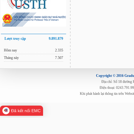
Lượt truy cập
9.891.879
Hôm nay
2.335
Tháng này
7.507
Copyright © 2016 Gradua
Địa chỉ: Số 18 đường
Điện thoại: 0243.791.9
Khi phát hành lại thông tin trên Web
Đã kết nối EMC