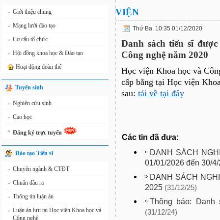
VIỆN
Giới thiệu chung
»
Mạng lưới đào tạo
»
Thứ Ba, 10:35 01/12/2020
Cơ cấu tổ chức
»
Danh sách tiến sĩ được
Hội đồng khoa học & Đào tạo
Công nghệ năm 2020
»
Hoạt động đoàn thể
Học viện Khoa học và Công
cấp bằng tại Học viện Kho
Tuyển sinh
sau:
tải về tại đây
Nghiên cứu sinh
»
Cao học
»
»
Đăng ký trực tuyến
Các tin đã đưa:
DANH SÁCH NGHI
Đào tạo Tiến sĩ
01/01/2026 đến 30/4/
Chuyên ngành & CTĐT
»
DANH SÁCH NGHI
Chuẩn đầu ra
»
2025
(31/12/25)
Thông tin luận án
»
Thông báo: Danh s
Luận án lưu tại Học viện Khoa học và
»
(31/12/24)
Công nghệ