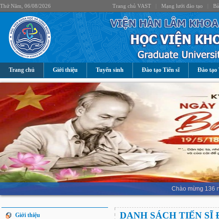
Thứ Năm, 06/08/2026
Trang chủ VAST
|
Mạng lưới đào tạo
|
Bả
Trang chủ
Giới thiệu
Tuyển sinh
Đào tạo Tiến sĩ
Đào tạo 
Chào mừng 136 nă
DANH SÁCH TIẾN SĨ
Giới thiệu