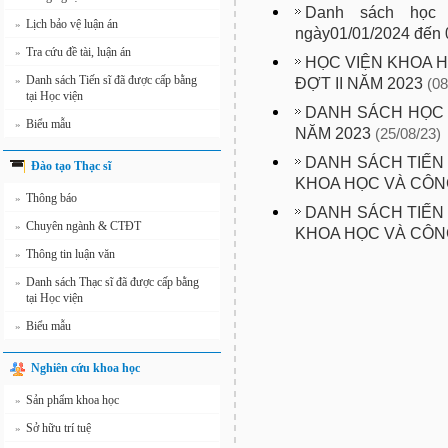
Danh sách học 
Lịch bảo vệ luận án
»
ngày01/01/2024 đến 
Tra cứu đề tài, luận án
»
HỌC VIỆN KHOA H
Danh sách Tiến sĩ đã được cấp bằng
»
ĐỢT II NĂM 2023
(08
tại Học viện
DANH SÁCH HỌC 
Biểu mẫu
»
NĂM 2023
(25/08/23)
DANH SÁCH TIẾN 
Đào tạo Thạc sĩ
KHOA HỌC VÀ CÔN
Thông báo
»
DANH SÁCH TIẾN 
Chuyên ngành & CTĐT
»
KHOA HỌC VÀ CÔN
Thông tin luận văn
»
Danh sách Thạc sĩ đã được cấp bằng
»
tại Học viện
Biểu mẫu
»
Nghiên cứu khoa học
Sản phẩm khoa học
»
Sở hữu trí tuệ
»