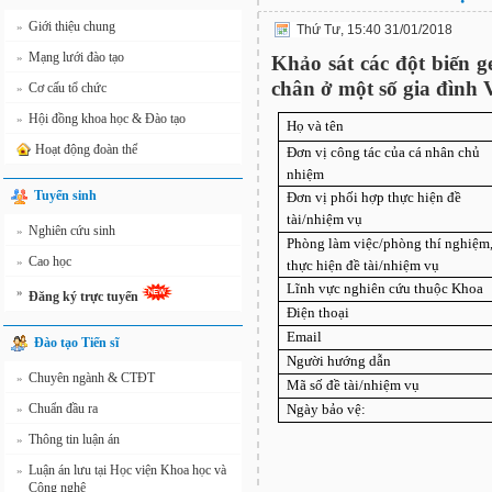
Giới thiệu chung
»
Thứ Tư, 15:40 31/01/2018
Mạng lưới đào tạo
»
Khảo sát các đột biến g
chân ở một số gia đình 
Cơ cấu tổ chức
»
Hội đồng khoa học & Đào tạo
»
Họ và tên
Hoạt động đoàn thể
Đơn vị công tác của cá nhân chủ
nhiệm
Tuyển sinh
Đơn vị phối hợp thực hiện đề
tài/nhiệm vụ
Nghiên cứu sinh
»
Phòng làm việc/phòng thí nghiệm,
Cao học
»
thực hiện đề tài/nhiệm vụ
Lĩnh vực nghiên cứu thuộc Khoa
»
Đăng ký trực tuyến
Điện thoại
Email
Đào tạo Tiến sĩ
Người hướng dẫn
Chuyên ngành & CTĐT
»
Mã số đề tài/nhiệm vụ
Chuẩn đầu ra
Ngày bảo vệ:
»
Thông tin luận án
»
Luận án lưu tại Học viện Khoa học và
»
Công nghệ