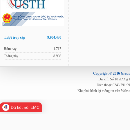
Lượt truy cập
9.904.430
Hôm nay
1.717
Tháng này
8.998
Copyright © 2016 Gradua
Địa chỉ: Số 18 đường
Điện thoại: 0243.791.9
Khi phát hành lại thông tin trên Web
Đã kết nối EMC