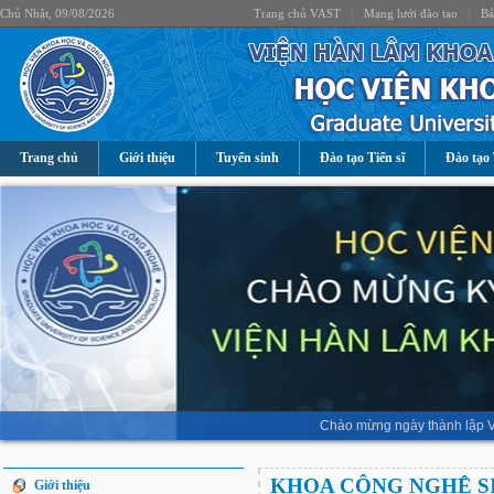
Chủ Nhật, 09/08/2026
Trang chủ VAST
|
Mạng lưới đào tạo
|
Bả
Trang chủ
Giới thiệu
Tuyển sinh
Đào tạo Tiến sĩ
Đào tạo 
Chào mừng ngày thành lập V
KHOA CÔNG NGHỆ S
Giới thiệu