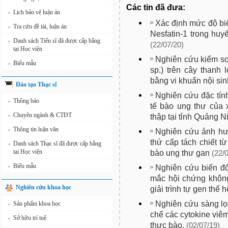
Các tin đã đưa:
Lịch bảo vệ luận án
»
Xác định mức độ bi
Tra cứu đề tài, luận án
»
Nesfatin-1 trong huyế
Danh sách Tiến sĩ đã được cấp bằng
»
(22/07/20)
tại Học viện
Nghiên cứu kiểm so
Biểu mẫu
»
sp.) trên cây thanh 
bằng vi khuẩn nội sin
Đào tạo Thạc sĩ
Nghiên cứu đặc tính
Thông báo
»
tế bào ung thư của 
Chuyên ngành & CTĐT
»
thập tại tỉnh Quảng N
Thông tin luận văn
»
Nghiên cứu ảnh hư
thứ cấp tách chiết từ
Danh sách Thạc sĩ đã được cấp bằng
»
tại Học viện
bào ung thư gan
(22/
Biểu mẫu
»
Nghiên cứu biến đổ
mắc hội chứng khôn
Nghiên cứu khoa học
giải trình tự gen thế 
Nghiên cứu sàng lọ
Sản phẩm khoa học
»
chế các cytokine viê
Sở hữu trí tuệ
»
thực bào.
(02/07/19)