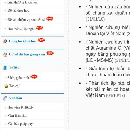
Giải thưởng khoa học
»
Nghiên cứu cấu trúc
Đề tài khoa học
»
số chủng xạ khuẩn 
»
(31/01/18)
Đề tài, nhiệm vụ sau tiến sĩ
Nghiên cứu sự biể
»
Hội thảo - Hội nghị
Dioxin tại Việt Nam
(
Công bố khoa học
Nghiên cứu quy trì
chất Auramine O (Và
ngày bằng phương p
Cơ sở dữ liệu giảng viên
(LC - MS/MS)
(31/01/1
Tư liệu
Giải trình tự toà
chưa chuẩn đoán đư
»
Sách, giáo trình
Phân tích,lắp ráp, 
Tạp chí
kết hải miên có hoạt
Việt Nam
(04/10/17)
Văn bản
Học viện KH&CN
»
Viện Hàn lâm
»
Văn bản pháp quy
»