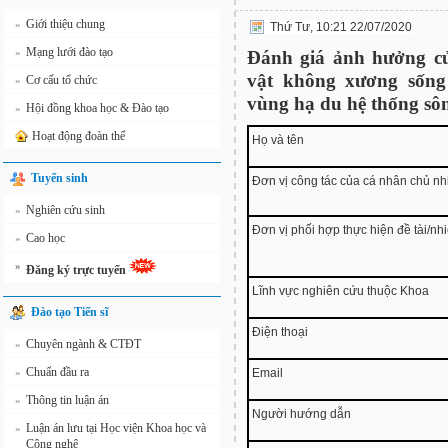
Giới thiệu chung
»
Thứ Tư, 10:21 22/07/2020
Mạng lưới đào tạo
»
Đánh giá ảnh hưởng c
vật không xương sống 
Cơ cấu tổ chức
»
vùng hạ du hệ thống sô
Hội đồng khoa học & Đào tạo
»
Hoạt động đoàn thể
Họ và tên
Tuyển sinh
Đơn vị công tác của cá nhân chủ n
Nghiên cứu sinh
»
Đơn vị phối hợp thực hiện đề tài/nh
Cao học
»
»
Đăng ký trực tuyến
Lĩnh vực nghiên cứu thuộc Khoa
Đào tạo Tiến sĩ
Điện thoại
Chuyên ngành & CTĐT
»
Chuẩn đầu ra
»
Email
Thông tin luận án
»
Người hướng dẫn
Luận án lưu tại Học viện Khoa học và
»
Công nghệ