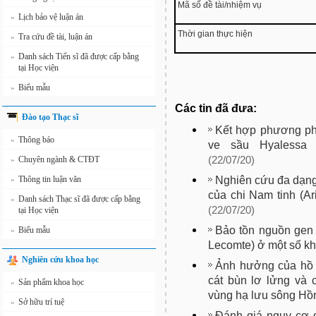
Mã số đề tài/nhiệm vụ
Lịch bảo vệ luận án
»
Thời gian thực hiện
Tra cứu đề tài, luận án
»
Danh sách Tiến sĩ đã được cấp bằng
»
tại Học viện
Biểu mẫu
»
Các tin đã đưa:
Đào tạo Thạc sĩ
Kết hợp phương phá
Thông báo
»
ve sầu Hyalessa ma
Chuyên ngành & CTĐT
(22/07/20)
»
Nghiên cứu đa dạng
Thông tin luận văn
»
của chi Nam tinh (Ar
Danh sách Thạc sĩ đã được cấp bằng
»
(22/07/20)
tại Học viện
Bảo tồn nguồn gen
Biểu mẫu
»
Lecomte) ở một số k
Nghiên cứu khoa học
Ảnh hưởng của hồ 
cát bùn lơ lửng và c
Sản phẩm khoa học
»
vùng hạ lưu sông Hồ
Sở hữu trí tuệ
»
Đánh giá nguy cơ 