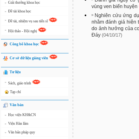
Giải thưởng khoa học
»
vùng ven biển huyện 
Đề tài khoa học
»
Nghiên cứu ứng dụ
»
Đề tài, nhiệm vụ sau tiến sĩ
nhằm đánh giá hiện 
do ảnh hưởng của co
»
Hội thảo - Hội nghị
Đáy
(04/10/17)
Công bố khoa học
Cơ sở dữ liệu giảng viên
Tư liệu
»
Sách, giáo trình
Tạp chí
Văn bản
Học viện KH&CN
»
Viện Hàn lâm
»
Văn bản pháp quy
»