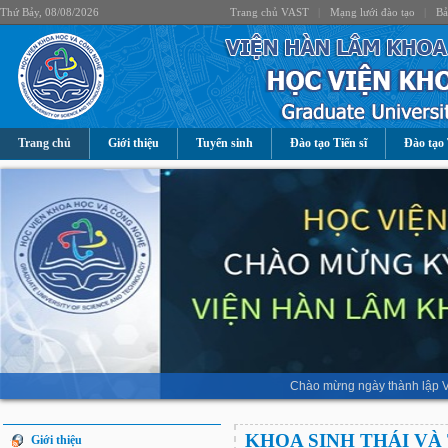
Thứ Bảy, 08/08/2026
Trang chủ VAST
|
Mạng lưới đào tạo
|
Bả
Trang chủ
Giới thiệu
Tuyển sinh
Đào tạo Tiến sĩ
Đào tạo 
Chào mừng ngày thành lập V
KHOA SINH THÁI VÀ
Giới thiệu