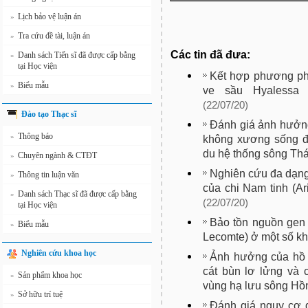
Lịch bảo vệ luận án
»
Tra cứu đề tài, luận án
»
Các tin đã đưa:
Danh sách Tiến sĩ đã được cấp bằng
»
tại Học viện
Kết hợp phương phá
Biểu mẫu
»
ve sầu Hyalessa ma
(22/07/20)
Đào tạo Thạc sĩ
Đánh giá ảnh hưởn
Thông báo
»
không xương sống đá
du hệ thống sông Thá
Chuyên ngành & CTĐT
»
Nghiên cứu đa dạng
Thông tin luận văn
»
của chi Nam tinh (Ar
Danh sách Thạc sĩ đã được cấp bằng
»
(22/07/20)
tại Học viện
Bảo tồn nguồn gen
Biểu mẫu
»
Lecomte) ở một số k
Nghiên cứu khoa học
Ảnh hưởng của hồ 
cát bùn lơ lửng và c
Sản phẩm khoa học
»
vùng hạ lưu sông Hồ
Sở hữu trí tuệ
»
Đánh giá nguy cơ 