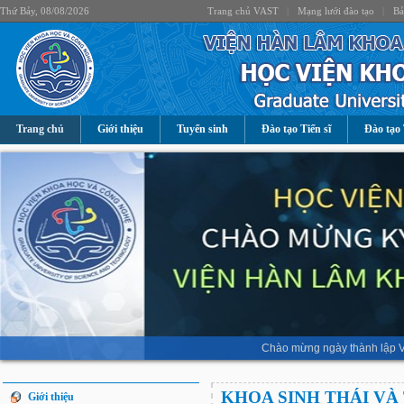
Thứ Bảy, 08/08/2026
Trang chủ VAST
|
Mạng lưới đào tạo
|
Bả
Trang chủ
Giới thiệu
Tuyển sinh
Đào tạo Tiến sĩ
Đào tạo 
Chào mừng ngày thành lập V
KHOA SINH THÁI VÀ
Giới thiệu