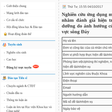
Giới thiệu chung
»
Thứ Tư, 15:55 04/10/2017
Mạng lưới đào tạo
»
Nghiên cứu ứng dụng mô
nhằm đánh giá hiện t
Cơ cấu tổ chức
»
dưỡng do ảnh hưởng của
Hội đồng khoa học & Đào tạo
»
vực sông Đáy
Hoạt động đoàn thể
Họ và tên
Tuyển sinh
Đơn vị công tác của cá nhân chủ n
Nghiên cứu sinh
»
Đơn vị phối hợp thực hiện đề tài/nh
Cao học
»
Phòng làm việc/phòng thí nghiệm, n
»
hiện đề tài/nhiệm vụ
Đăng ký trực tuyến
Lĩnh vực nghiên cứu thuộc Khoa
Đào tạo Tiến sĩ
Điện thoại
Chuyên ngành & CTĐT
»
Email
Chuẩn đầu ra
»
Người hướng dẫn
Thông tin luận án
»
Mã số đề tài/nhiệm vụ
Luận án lưu tại Học viện Khoa học và
»
Ngày bảo vệ
Công nghệ