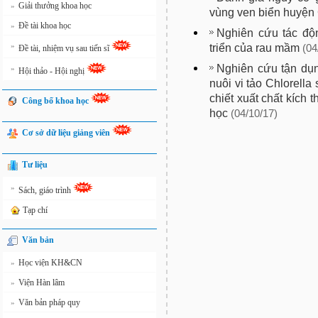
Giải thưởng khoa học
»
vùng ven biển huyện 
Đề tài khoa học
»
Nghiên cứu tác độ
»
triển của rau mầm
(04
Đề tài, nhiệm vụ sau tiến sĩ
Nghiên cứu tận dụn
»
Hội thảo - Hội nghị
nuôi vi tảo Chlorella
chiết xuất chất kích 
Công bố khoa học
học
(04/10/17)
Cơ sở dữ liệu giảng viên
Tư liệu
»
Sách, giáo trình
Tạp chí
Văn bản
Học viện KH&CN
»
Viện Hàn lâm
»
Văn bản pháp quy
»