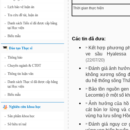
Lịch bảo vệ luận án
»
Thời gian thực hiện
Tra cứu đề tài, luận án
»
Danh sách Tiến sĩ đã được cấp bằng
»
tại Học viện
Biểu mẫu
»
Các tin đã đưa:
Kết hợp phương phá
Đào tạo Thạc sĩ
ve sầu Hyalessa ma
Thông báo
»
(22/07/20)
Chuyên ngành & CTĐT
»
Đánh giá ảnh hưởn
Thông tin luận văn
không xương sống đá
»
du hệ thống sông Thá
Danh sách Thạc sĩ đã được cấp bằng
»
tại Học viện
Bảo tồn nguồn gen
Lecomte) ở một số k
Biểu mẫu
»
Ảnh hưởng của hồ 
Nghiên cứu khoa học
cát bùn lơ lửng và c
vùng hạ lưu sông Hồ
Sản phẩm khoa học
»
Đánh giá nguy cơ 
Sở hữu trí tuệ
»