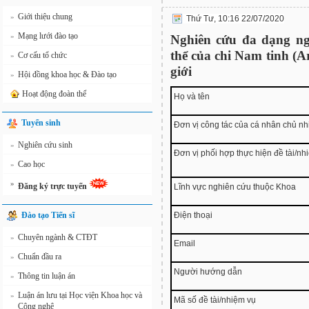
Giới thiệu chung
»
Thứ Tư, 10:16 22/07/2020
Mạng lưới đào tạo
»
Nghiên cứu đa dạng ng
thể của chi Nam tinh (A
Cơ cấu tổ chức
»
giới
Hội đồng khoa học & Đào tạo
»
Hoạt động đoàn thể
Họ và tên
Tuyển sinh
Đơn vị công tác của cá nhân chủ n
Nghiên cứu sinh
»
Đơn vị phối hợp thực hiện đề tài/nh
Cao học
»
»
Đăng ký trực tuyến
Lĩnh vực nghiên cứu thuộc Khoa
Đào tạo Tiến sĩ
Điện thoại
Chuyên ngành & CTĐT
»
Email
Chuẩn đầu ra
»
Người hướng dẫn
Thông tin luận án
»
Luận án lưu tại Học viện Khoa học và
»
Mã số đề tài/nhiệm vụ
Công nghệ