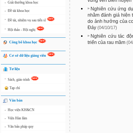
vùng ven biển huyện 
Giải thưởng khoa học
»
Nghiên cứu ứng dụ
Đề tài khoa học
»
nhằm đánh giá hiện 
»
Đề tài, nhiệm vụ sau tiến sĩ
do ảnh hưởng của co
Đáy
(04/10/17)
»
Hội thảo - Hội nghị
Nghiên cứu tác độ
triển của rau mầm
Công bố khoa học
(04
Cơ sở dữ liệu giảng viên
Tư liệu
»
Sách, giáo trình
Tạp chí
Văn bản
Học viện KH&CN
»
Viện Hàn lâm
»
Văn bản pháp quy
»