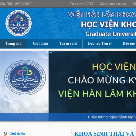
Chủ Nhật, 09/08/2026
Trang chủ VAST
|
Mạng lưới đào tạo
|
Bả
Trang chủ
Giới thiệu
Tuyển sinh
Đào tạo Tiến sĩ
Đào tạo 
Chào mừng ngày thành lập V
KHOA SINH THÁI VÀ
Giới thiệu