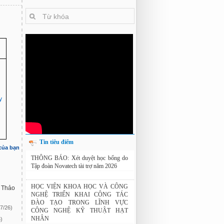
y
Tin tiêu điểm
 của bạn
THÔNG BÁO: Xét duyệt học bổng do
Tập đoàn Novatech tài trợ năm 2026
01:50 19/06/2026
HỌC VIỆN KHOA HỌC VÀ CÔNG
g Thảo
NGHỆ TRIỂN KHAI CÔNG TÁC
ĐÀO TẠO TRONG LĨNH VỰC
7/26)
CÔNG NGHỆ KỸ THUẬT HẠT
NHÂN
)