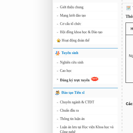
Giới thiệu chung
»
Mạng lưới đào tạo
»
Thô
Cơ cấu tổ chức
»
H
Hội đồng khoa học & Đào tạo
»
Hoạt động đoàn thể
Tuyển sinh
Ng
Nghiên cứu sinh
»
Cao học
»
»
Đăng ký trực tuyến
Đào tạo Tiến sĩ
Chuyên ngành & CTĐT
»
Các 
Chuẩn đầu ra
»
Thông tin luận án
»
Luận án lưu tại Học viện Khoa học và
»
Công nghệ