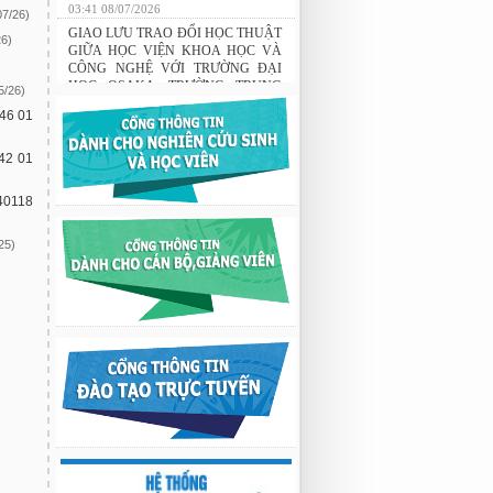
03:41 08/07/2026
07/26)
GIAO LƯU TRAO ĐỔI HỌC THUẬT
26)
GIỮA HỌC VIỆN KHOA HỌC VÀ
CÔNG NGHỆ VỚI TRƯỜNG ĐẠI
HỌC OSAKA, TRƯỜNG TRUNG
5/26)
HỌC HYOGO (NHẬT BẢN) VÀ
 46 01
TRƯỜNG TRUNG HỌC PHỔ
THÔNG CHUYÊN KHOA HỌC TỰ
NHIÊN
 42 01
02:22 23/07/2026
40118
THÔNG BÁO: Về việc đăng ký tham
gia lớp bồi dưỡng nghiệp vụ sư phạm
cho giảng viên.
25)
03:12 29/07/2026
Nghiên cứu chế tạo hệ thống xác định
hướng vật thể độ chính xác cao dựa trên
từ kế và vật liệu biến hóa
9:33 sáng thứ hai, 03/08/2026