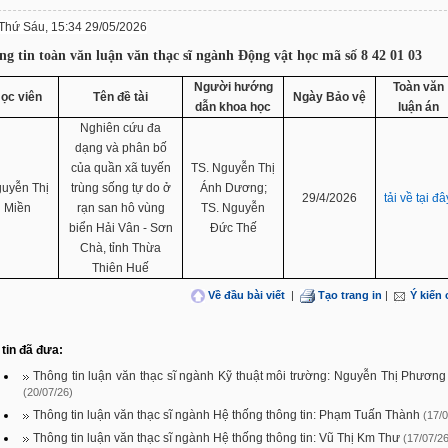
Thứ Sáu, 15:34 29/05/2026
ng tin toàn văn luận văn thạc sĩ ngành Động vật học mã số 8 42 01 03
Người hướng
Toàn văn
ọc viên
Tên đề tài
Ngày Bảo vệ
dẫn khoa học
luận án
Nghiên cứu đa
dạng và phân bố
của quần xã tuyến
TS. Nguyễn Thị
uyễn Thị
trùng sống tự do ở
Ánh Dương;
29/4/2026
tải về tại đâ
Miền
rạn san hô vùng
TS. Nguyễn
biển Hải Vân - Sơn
Đức Thế
Chà, tỉnh Thừa
Thiên Huế
Về đầu bài viết
|
Tạo trang in
|
Ý kiến
tin đã đưa:
Thông tin luận văn thạc sĩ ngành Kỹ thuật môi trường: Nguyễn Thị Phươn
(20/07/26)
Thông tin luận văn thạc sĩ ngành Hệ thống thông tin: Phạm Tuấn Thành
(17/0
Thông tin luận văn thạc sĩ ngành Hệ thống thông tin: Vũ Thị Km Thư
(17/07/26