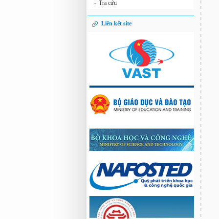
Tra cứu
»
Liên kết site