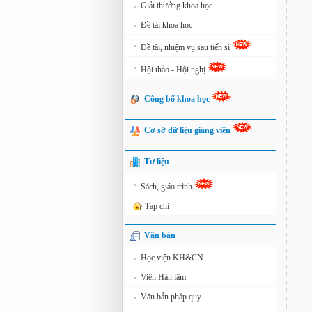
Giải thưởng khoa học
»
Đề tài khoa học
»
»
Đề tài, nhiệm vụ sau tiến sĩ
»
Hội thảo - Hội nghị
Công bố khoa học
Cơ sở dữ liệu giảng viên
Tư liệu
»
Sách, giáo trình
Tạp chí
Văn bản
Học viện KH&CN
»
Viện Hàn lâm
»
Văn bản pháp quy
»