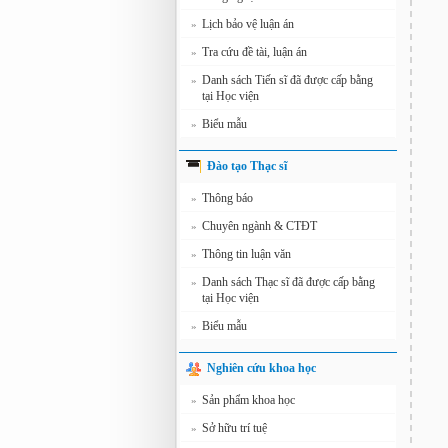
Lịch bảo vệ luận án
»
Tra cứu đề tài, luận án
»
Danh sách Tiến sĩ đã được cấp bằng
»
tại Học viện
Biểu mẫu
»
Đào tạo Thạc sĩ
Thông báo
»
Chuyên ngành & CTĐT
»
Thông tin luận văn
»
Danh sách Thạc sĩ đã được cấp bằng
»
tại Học viện
Biểu mẫu
»
Nghiên cứu khoa học
Sản phẩm khoa học
»
Sở hữu trí tuệ
»