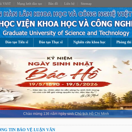
hủ VAST
|
Mạng lưới đào tạo
|
Bản đồ
|
Liên hệ
|
Sitemap
Đào tạo Tiến sĩ
Đào tạo Thạc sĩ
Nghiên cứu khoa học
Phòng thí
Chào mừng 136 năm ngày sinh Chủ tịch Hồ Chí Minh
NG TIN BẢO VỆ LUẬN VĂN