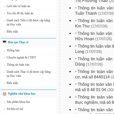
Thị Phương Thảo
(20
Lịch bảo vệ luận án
»
Thông tin luận văn
Tuấn Thành
Tra cứu đề tài, luận án
(17/07/26
»
Thông tin luận văn
Danh sách Tiến sĩ đã được cấp bằng
»
tại Học viện
Km Thư
(17/07/26)
Biểu mẫu
»
Thông tin luận văn
Hữu Hoan
(17/07/26)
Đào tạo Thạc sĩ
Thông tin luận văn 
Thông báo
»
Long
(17/07/26)
Chuyên ngành & CTĐT
»
Thông tin luận văn 
Dũng
(17/07/26)
Thông tin luận văn
»
Thông tin toàn văn
Danh sách Thạc sĩ đã được cấp bằng
»
tại Học viện
cơ, mã số 8440114
(3
Biểu mẫu
»
Thông tin toàn văn 
mã số 8 48 01 04
(30/
Nghiên cứu khoa học
Thông tin toàn văn
Sản phẩm khoa học
thực nghiệm, mã số 
»
Sở hữu trí tuệ
»
Thông tin toàn văn