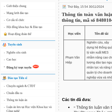
Giới thiệu chung
»
Thứ Bảy, 15:54 30/11/2024
Mạng lưới đào tạo
»
Thông tin toàn văn luậ
thông tin, mã số 848010
Cơ cấu tổ chức
»
Hội đồng khoa học & Đào tạo
»
Học viên
Tên đề tài
Hoạt động đoàn thể
Nghiên cứu, xây
Tuyển sinh
dựng hệ thống qu
Nghiên cứu sinh
lý sản xuất MES
»
Phạm Văn
nhằm nâng cao ch
Cao học
»
Hiệp
lượng đào tạo ng
»
Đăng ký trực tuyến
nhân lực và năng 
quản lý cho doanh
nghiệp vừa và nh
Đào tạo Tiến sĩ
Chuyên ngành & CTĐT
»
Chuẩn đầu ra
»
Các tin đã đưa:
Thông tin luận án
»
Thông tin luận văn 
Luận án lưu tại Học viện Khoa học và
»
Công nghệ