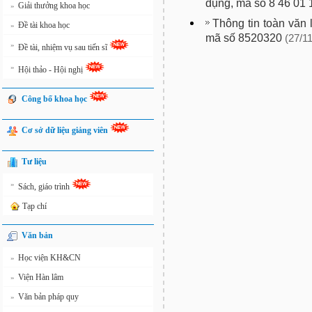
dụng, mã số 8 46 01 
Giải thưởng khoa học
»
Thông tin toàn văn 
Đề tài khoa học
»
mã số 8520320
(27/11
»
Đề tài, nhiệm vụ sau tiến sĩ
»
Hội thảo - Hội nghị
Công bố khoa học
Cơ sở dữ liệu giảng viên
Tư liệu
»
Sách, giáo trình
Tạp chí
Văn bản
Học viện KH&CN
»
Viện Hàn lâm
»
Văn bản pháp quy
»