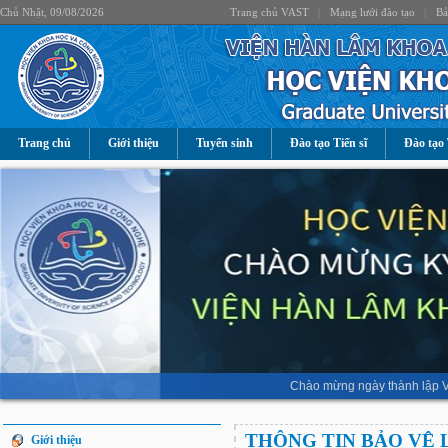
Chủ Nhật, 09/08/2026
Trang chủ VAST
|
Mạng lưới đào tạo
|
Bả
Trang chủ
Giới thiệu
Tuyển sinh
Đào tạo Tiến sĩ
Đào tạo 
Chào mừng ngày thành lập V
THÔNG TIN BẢO VỆ 
Giới thiệu