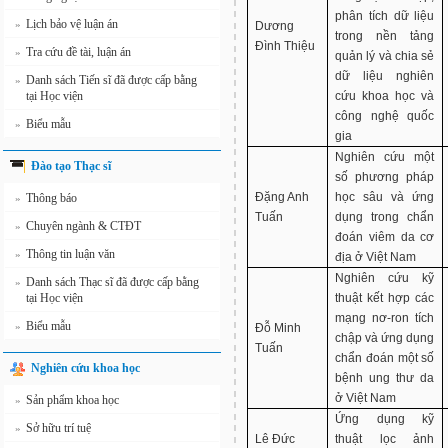
phân tích dữ liệu
Lịch bảo vệ luận án
»
Dương
trong nền tảng
Đình Thiệu
Tra cứu đề tài, luận án
»
quản lý và chia sẻ
dữ liệu nghiên
Danh sách Tiến sĩ đã được cấp bằng
»
tại Học viện
cứu khoa học và
công nghệ quốc
Biểu mẫu
»
gia
Nghiên cứu một
Đào tạo Thạc sĩ
số phương pháp
Đặng Anh
học sâu và ứng
Thông báo
»
Tuấn
dụng trong chẩn
Chuyên ngành & CTĐT
»
đoán viêm da cơ
Thông tin luận văn
»
địa ở Việt Nam
Nghiên cứu kỹ
Danh sách Thạc sĩ đã được cấp bằng
»
tại Học viện
thuật kết hợp các
mạng nơ-ron tích
Biểu mẫu
»
Đỗ Minh
chập và ứng dụng
Tuấn
chẩn đoán một số
Nghiên cứu khoa học
bệnh ung thư da
ở Việt Nam
Sản phẩm khoa học
»
Ứng dụng kỹ
Sở hữu trí tuệ
»
Lê Đức
thuật lọc ảnh