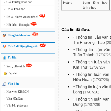
Giải thưởng khoa học
»
Hoàng
trong tổng hợp
ảnh y học
Đề tài khoa học
»
»
Đề tài, nhiệm vụ sau tiến sĩ
»
Hội thảo - Hội nghị
Các tin đã đưa:
Công bố khoa học
Thông tin luận văn 
Thị Phương Thảo
(20
Cơ sở dữ liệu giảng viên
Thông tin luận văn
Tuấn Thành
(17/07/26
Tư liệu
Thông tin luận văn
»
Sách, giáo trình
Km Thư
(17/07/26)
Tạp chí
Thông tin luận văn
Hữu Hoan
(17/07/26)
Văn bản
Thông tin luận văn 
Long
Học viện KH&CN
»
(17/07/26)
Viện Hàn lâm
Thông tin luận văn 
»
Dũng
(17/07/26)
Văn bản pháp quy
»