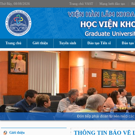
Thứ Bảy, 08/08/2026
Trang chủ VAST
|
Mạng lưới đào tạo
|
Bả
Trang chủ
Giới thiệu
Tuyển sinh
Đào tạo Tiến sĩ
Đào tạo 
Đón tiếp phái đoàn từ liên hiệp 
THÔNG TIN BẢO VỆ 
Giới thiệu