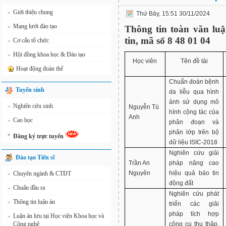
Giới thiệu chung
»
Thứ Bảy, 15:51 30/11/2024
Mạng lưới đào tạo
»
Thông tin toàn văn luậ
tin, mã số 8 48 01 04
Cơ cấu tổ chức
»
Hội đồng khoa học & Đào tạo
»
Học viên
Tên đề tài
Hoạt động đoàn thể
Chuẩn đoán bệnh
Tuyển sinh
da liễu qua hình
ảnh sử dụng mô
Nghiên cứu sinh
»
Nguyễn Tú
hình cộng tác của
Anh
Cao học
»
phân đoạn và
phân lớp trên bộ
»
Đăng ký trực tuyến
dữ liệu ISIC-2018
Nghiên cứu giải
Đào tạo Tiến sĩ
Trần An
pháp nâng cao
Nguyên
hiệu quả báo tin
Chuyên ngành & CTĐT
»
động đất
Chuẩn đầu ra
»
Nghiên cứu phát
Thông tin luận án
»
triển các giải
pháp tích hợp
Luận án lưu tại Học viện Khoa học và
»
Công nghệ
công cụ thu thập,