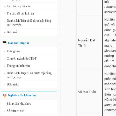
loài
Lịch bảo vệ luận án
»
Parmot
tinctoru
Tra cứu đề tài, luận án
»
Nghiên
Danh sách Tiến sĩ đã được cấp bằng
»
tại Học viện
chế và
đánh gi
Biểu mẫu
»
của 
Nguyễn Đạt
alginate
Đào tạo Thạc sĩ
Thịnh
mang
Methotr
Thông báo
»
hướng 
Chuyên ngành & CTĐT
»
điều tr
Thông tin luận văn
»
dạng th
Danh sách Thạc sĩ đã được cấp bằng
»
Nghiên 
tại Học viện
phần hó
khảo sát
Biểu mẫu
»
sinh học
Vũ Mai Thảo
Biến ho
Nghiên cứu khoa học
Hằng (
A
Sản phẩm khoa học
»
gangeti
Anderso
Sở hữu trí tuệ
»