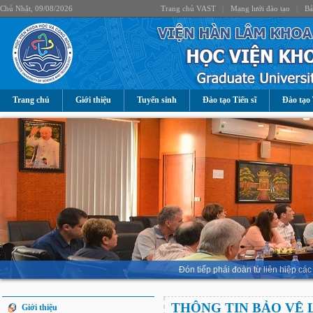
Chủ Nhật, 09/08/2026
Trang chủ VAST
|
Mạng lưới đào tạo
|
Bả
Trang chủ
Giới thiệu
Tuyển sinh
Đào tạo Tiến sĩ
Đào tạo 
Đón tiếp phái đoàn từ liên hiệp 
THÔNG TIN BẢO VỆ 
Giới thiệu