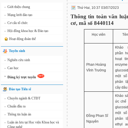
Giới thiệu chung
»
Thứ Hai, 10:37 03/07/2023
Mạng lưới đào tạo
»
Thông tin toàn văn luậ
cơ, mã số 8440114
Cơ cấu tổ chức
»
Hội đồng khoa học & Đào tạo
»
Học viên
Tên
Hoạt động đoàn thể
Khảo s
Tuyển sinh
phần h
hoạt t
Nghiên cứu sinh
»
Phan Hoàng
enz
Cao học
»
Vĩnh Trường
glucos
một số
»
Đăng ký trực tuyến
phân l
cây dâu
Đào tạo Tiến sĩ
Khảo sá
Chuyên ngành & CTĐT
»
ức chế
Chuẩn đầu ra
»
glucos
một số
Thông tin luận án
»
Đồng Phan Sĩ
phân l
Nguyên
Luận án lưu tại Học viện Khoa học và
»
ethyl a
Công nghệ