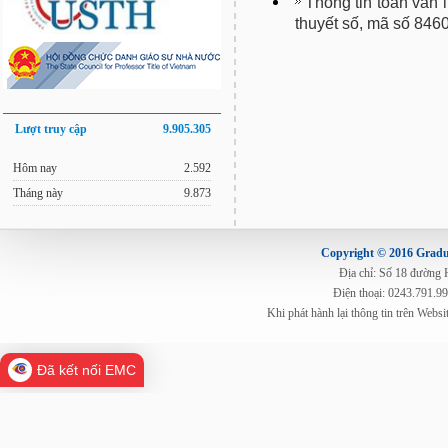
Thông tin toàn văn 
thuyết số, mã số 846
Lượt truy cập
9.905.305
Hôm nay
2.592
Tháng này
9.873
Copyright © 2016 Gradua
Địa chỉ: Số 18 đường
Điện thoại: 0243.791.9
Khi phát hành lại thông tin trên Web
Đã kết nối EMC