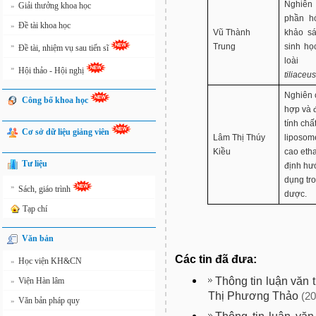
Nghiên
Giải thưởng khoa học
»
phần h
Đề tài khoa học
»
Vũ Thành
khảo sá
»
Trung
sinh họ
Đề tài, nhiệm vụ sau tiến sĩ
loà
»
Hội thảo - Hội nghị
tiliaceus
Nghiên 
Công bố khoa học
hợp và 
tính chấ
Cơ sở dữ liệu giảng viên
Lâm Thị Thúy
liposo
Kiều
cao etha
Tư liệu
định hư
dụng tro
»
Sách, giáo trình
dược.
Tạp chí
Văn bản
Các tin đã đưa:
Học viện KH&CN
»
Thông tin luận văn 
Viện Hàn lâm
»
Thị Phương Thảo
(20
Văn bản pháp quy
»