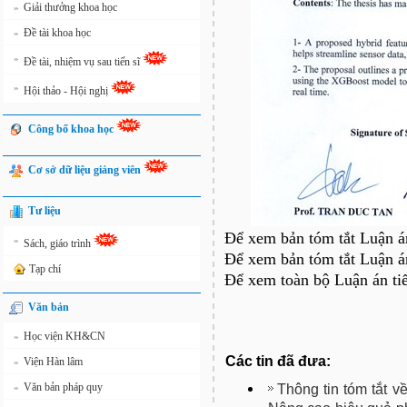
Giải thưởng khoa học
»
Đề tài khoa học
»
»
Đề tài, nhiệm vụ sau tiến sĩ
»
Hội thảo - Hội nghị
Công bố khoa học
Cơ sở dữ liệu giảng viên
Tư liệu
Để xem bản tóm tắt Luận án
»
Sách, giáo trình
Để xem bản tóm tắt Luận án
Tạp chí
Để xem toàn bộ Luận án tiế
Văn bản
Học viện KH&CN
»
Các tin đã đưa:
Viện Hàn lâm
»
Văn bản pháp quy
Thông tin tóm tắt v
»