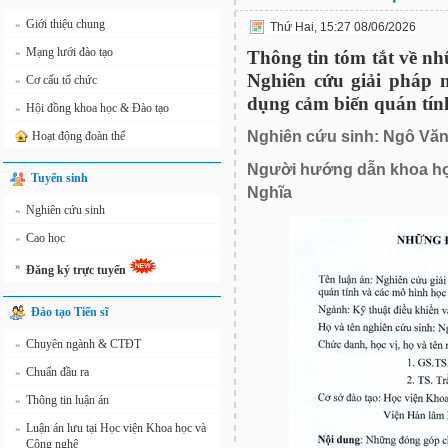
Giới thiệu chung
»
Thứ Hai, 15:27 08/06/2026
Mạng lưới đào tạo
»
Thông tin tóm tắt về nh
Nghiên cứu giải pháp 
Cơ cấu tổ chức
»
dụng cảm biến quán tín
Hội đồng khoa học & Đào tạo
»
Nghiên cứu sinh: Ngô Vă
Hoạt động đoàn thể
Người hướng dẫn khoa học
Tuyển sinh
Nghĩa
Nghiên cứu sinh
»
Cao học
»
»
Đăng ký trực tuyến
Đào tạo Tiến sĩ
Chuyên ngành & CTĐT
»
Chuẩn đầu ra
»
Thông tin luận án
»
Luận án lưu tại Học viện Khoa học và
»
Công nghệ