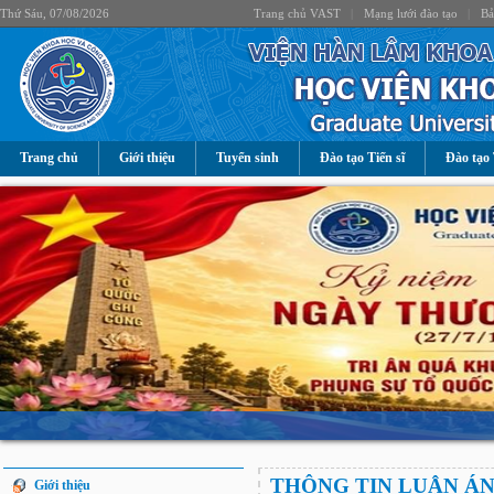
Thứ Sáu, 07/08/2026
Trang chủ VAST
|
Mạng lưới đào tạo
|
Bả
Trang chủ
Giới thiệu
Tuyển sinh
Đào tạo Tiến sĩ
Đào tạo 
THÔNG TIN LUẬN Á
Giới thiệu