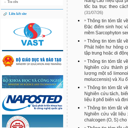
Nâng cao hiệu quả ph
Tra cứu
»
tốc ba trục theo cá
(31/07/26)
Liên kết site
Thông tin tóm tắt v
Đặc điểm sinh học và
mềm Sarcophyton sere
Thông tin tóm tắt v
Phát hiện hư hỏng c
tập trung hoặc di đ
Thông tin tóm tắt v
Nghiên cứu thành ph
lượng một số limonoi
moluccensis) và Xu ổ
Thông tin tóm tắt v
Nghiên cứu tách, biến
liệu ít phổ biến và đ
Thông tin tóm tắt v
Nghiên cứu vật liệu
chalcogen (O, S) ch