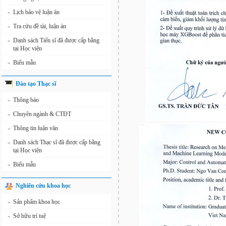
Lịch bảo vệ luận án
»
Tra cứu đề tài, luận án
»
Danh sách Tiến sĩ đã được cấp bằng
»
tại Học viện
Biểu mẫu
»
Đào tạo Thạc sĩ
Thông báo
»
Chuyên ngành & CTĐT
»
Thông tin luận văn
»
Danh sách Thạc sĩ đã được cấp bằng
»
tại Học viện
Biểu mẫu
»
Nghiên cứu khoa học
Sản phẩm khoa học
»
Sở hữu trí tuệ
»