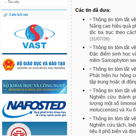
Tra cứu
»
Các tin đã đưa:
Liên kết site
Thông tin tóm tắt v
Nâng cao hiệu quả ph
tốc ba trục theo cá
(31/07/26)
Thông tin tóm tắt v
Đặc điểm sinh học và
mềm Sarcophyton sere
Thông tin tóm tắt v
Phát hiện hư hỏng c
tập trung hoặc di đ
Thông tin tóm tắt v
Nghiên cứu thành ph
lượng một số limonoi
moluccensis) và Xu ổ
Thông tin tóm tắt v
Nghiên cứu tách, biến
liệu ít phổ biến và đ