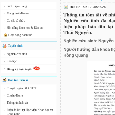
Giới thiệu chung
»
Thứ Tư, 15:51 20/05/2026
Mạng lưới đào tạo
»
Thông tin tóm tắt về nh
Nghiên cứu tính đa dạ
Cơ cấu tổ chức
»
biện pháp bảo tồn tại
Hội đồng khoa học & Đào tạo
»
Thái Nguyên.
Hoạt động đoàn thể
Nghiên cứu sinh: Nguyễn
Tuyển sinh
Người hướng dẫn khoa học
Nghiên cứu sinh
»
Hồng Quang
Cao học
»
»
Đăng ký trực tuyến
Đào tạo Tiến sĩ
Chuyên ngành & CTĐT
»
Chuẩn đầu ra
»
Thông tin luận án
»
Luận án lưu tại Học viện Khoa học và
»
Công nghệ