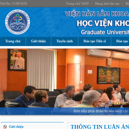
Thứ Ba, 11/08/2026
Trang chủ VAST
|
Mạng lưới đào tạo
|
Bả
Trang chủ
Giới thiệu
Tuyển sinh
Đào tạo Tiến sĩ
Đào tạo 
Đón tiếp phái đoàn từ liên hiệp 
THÔNG TIN LUẬN Á
Giới thiệu