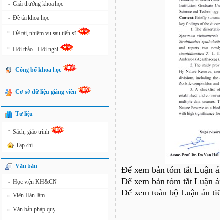
Giải thưởng khoa học
»
Đề tài khoa học
»
»
Đề tài, nhiệm vụ sau tiến sĩ
»
Hội thảo - Hội nghị
Công bố khoa học
Cơ sở dữ liệu giảng viên
Tư liệu
»
Sách, giáo trình
Tạp chí
Văn bản
Để xem bản tóm tắt Luận án
Để xem bản tóm tắt Luận án
Học viện KH&CN
»
Để xem toàn bộ Luận án tiế
Viện Hàn lâm
»
Văn bản pháp quy
»