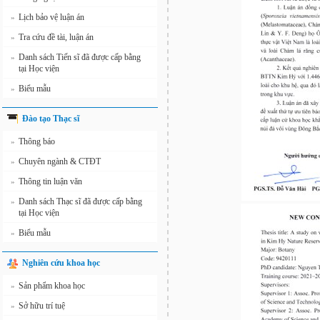
Lịch bảo vệ luận án
»
Tra cứu đề tài, luận án
»
Danh sách Tiến sĩ đã được cấp bằng
»
tại Học viện
Biểu mẫu
»
Đào tạo Thạc sĩ
Thông báo
»
Chuyên ngành & CTĐT
»
Thông tin luận văn
»
Danh sách Thạc sĩ đã được cấp bằng
»
tại Học viện
Biểu mẫu
»
Nghiên cứu khoa học
Sản phẩm khoa học
»
Sở hữu trí tuệ
»