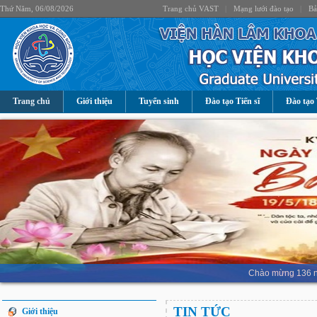
Thứ Năm, 06/08/2026
Trang chủ VAST
|
Mạng lưới đào tạo
|
Bả
Trang chủ
Giới thiệu
Tuyển sinh
Đào tạo Tiến sĩ
Đào tạo 
Chào mừng 136 nă
TIN TỨC
Giới thiệu