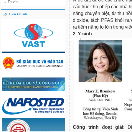
Tra cứu
»
cấu trúc cho phép các nhà h
năng chuyên biệt, từ thu hồ
Liên kết site
dioxide, tách PFAS khỏi n
ra tiềm năng to lớn trong việ
2. Y sinh
Công trình đoạt giải
: D