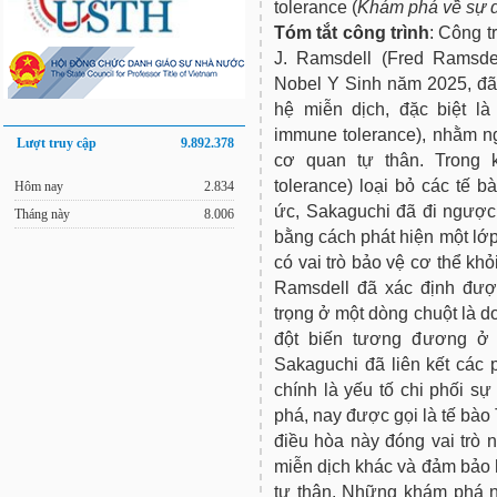
tolerance (
Khám phá về sự d
Tóm tắt công trình
: Công t
J. Ramsdell (Fred Ramsde
Nobel Y Sinh năm 2025, đã 
hệ miễn dịch, đặc biệt là
immune tolerance), nhằm n
Lượt truy cập
9.892.378
cơ quan tự thân. Trong 
tolerance) loại bỏ các tế b
Hôm nay
2.834
ức, Sakaguchi đã đi ngược
Tháng này
8.006
bằng cách phát hiện một lớp
có vai trò bảo vệ cơ thể k
Ramsdell đã xác định đư
trọng ở một dòng chuột là d
đột biến tương đương ở 
Sakaguchi đã liên kết các
chính là yếu tố chi phối s
phá, nay được gọi là tế bào 
điều hòa này đóng vai trò 
miễn dịch khác và đảm bảo h
tự thân. Những khám phá n