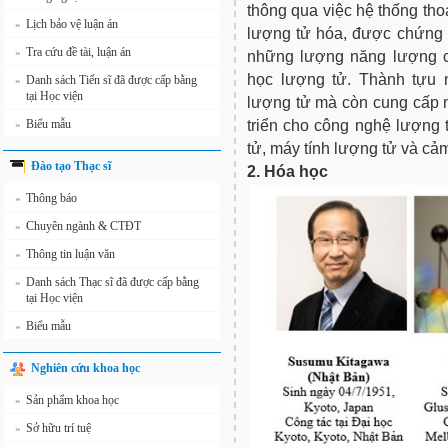
thông qua việc hệ thống tho
Lịch bảo vệ luận án
»
lượng tử hóa, được chứng m
Tra cứu đề tài, luận án
»
những lượng năng lượng cụ
học lượng tử. Thành tựu 
Danh sách Tiến sĩ đã được cấp bằng
»
tại Học viện
lượng tử mà còn cung cấp 
triển cho công nghệ lượng 
Biểu mẫu
»
tử, máy tính lượng tử và cả
Đào tạo Thạc sĩ
2. Hóa học
Thông báo
»
Chuyên ngành & CTĐT
»
Thông tin luận văn
»
Danh sách Thạc sĩ đã được cấp bằng
»
tại Học viện
Biểu mẫu
»
Nghiên cứu khoa học
Sản phẩm khoa học
»
Sở hữu trí tuệ
»