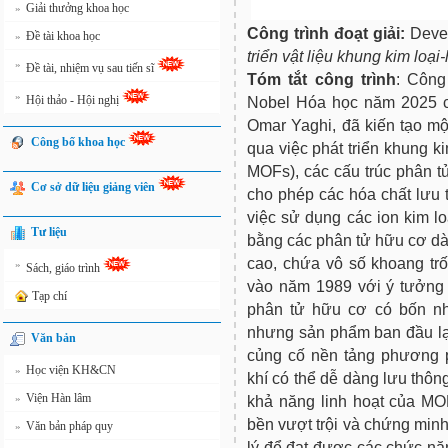
Giải thưởng khoa học
»
Công trình đoạt giải:
Devel
Đề tài khoa học
»
triển vật liệu khung kim loại
»
Đề tài, nhiệm vụ sau tiến sĩ
Tóm tắt công trình
: Công
»
Hội thảo - Hội nghị
Nobel Hóa học năm 2025 
Omar Yaghi, đã kiến tạo một
Công bố khoa học
qua việc phát triển khung k
MOFs), các cấu trúc phân t
Cơ sở dữ liệu giảng viên
cho phép các hóa chất lưu 
việc sử dụng các ion kim lo
Tư liệu
bằng các phân tử hữu cơ dài,
cao, chứa vô số khoang tr
»
Sách, giáo trình
vào năm 1989 với ý tưởng 
Tạp chí
phân tử hữu cơ có bốn nhá
nhưng sản phẩm ban đầu lạ
Văn bản
củng cố nền tảng phương 
Học viện KH&CN
»
khí có thể dễ dàng lưu thôn
Viện Hàn lâm
»
khả năng linh hoạt của MO
bền vượt trội và chứng min
Văn bản pháp quy
»
lý để đạt được các chức nă