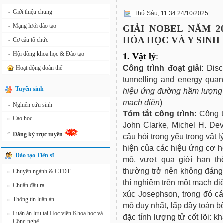
Giới thiệu chung
»
Thứ Sáu, 11:34 24/10/2025
Mạng lưới đào tạo
»
GIẢI NOBEL NĂM 2
HÓA HỌC VÀ Y SINH
Cơ cấu tổ chức
»
Hội đồng khoa học & Đào tạo
»
1. Vật lý
:
Công trình đoạt giải
: Dis
Hoạt động đoàn thể
tunnelling and energy quanti
Tuyển sinh
hiệu ứng đường hầm lượng 
mạch điện
)
Nghiên cứu sinh
»
Tóm tắt công trình
: Công 
Cao học
»
John Clarke, Michel H. Dev
»
Đăng ký trực tuyến
câu hỏi trọng yếu trong vật
hiện của các hiệu ứng cơ h
Đào tạo Tiến sĩ
mô, vượt qua giới hạn t
thường trở nên không đáng 
Chuyên ngành & CTĐT
»
thí nghiệm trên một mạch điệ
Chuẩn đầu ra
»
xúc Josephson, trong đó c
Thông tin luận án
»
mô duy nhất, lấp đầy toàn b
Luận án lưu tại Học viện Khoa học và
»
đặc tính lượng tử cốt lõi: 
Công nghệ