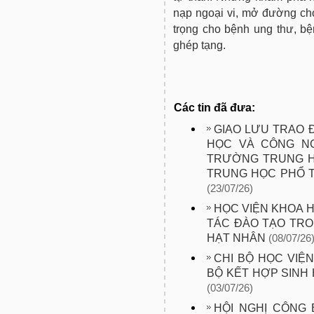
nạp ngoại vi, mở đường cho 
trọng cho bệnh ung thư, bệ
ghép tạng.
Các tin đã đưa:
GIAO LƯU TRAO 
HỌC VÀ CÔNG NG
TRƯỜNG TRUNG H
TRUNG HỌC PHỔ 
(23/07/26)
HỌC VIỆN KHOA 
TÁC ĐÀO TẠO TRO
HẠT NHÂN
(08/07/26
CHI BỘ HỌC VIỆ
BỘ KẾT HỢP SINH
(03/07/26)
HỘI NGHỊ CÔNG 